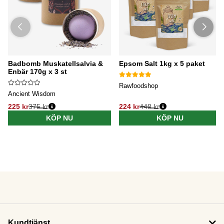
Badbomb Muskatellsalvia &
Epsom Salt 1kg x 5 paket
Enbär 170g x 3 st
Rawfoodshop
Ancient Wisdom
225 kr
375 kr
224 kr
448 kr
KÖP NU
KÖP NU
Kundtjänst