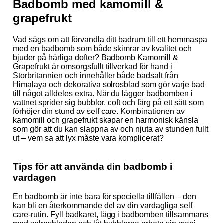
Badbomb med kamomill &
grapefrukt
Vad sägs om att förvandla ditt badrum till ett hemmaspa
med en badbomb som både skimrar av kvalitet och
bjuder på härliga dofter? Badbomb Kamomill &
Grapefrukt är omsorgsfullt tillverkad för hand i
Storbritannien och innehåller både badsalt från
Himalaya och dekorativa solrosblad som gör varje bad
till något alldeles extra. När du lägger badbomben i
vattnet sprider sig bubblor, doft och färg på ett sätt som
förhöjer din stund av self care. Kombinationen av
kamomill och grapefrukt skapar en harmonisk känsla
som gör att du kan slappna av och njuta av stunden fullt
ut – vem sa att lyx måste vara komplicerat?
Tips för att använda din badbomb i
vardagen
En badbomb är inte bara för speciella tillfällen – den
kan bli en återkommande del av din vardagliga self
care-rutin. Fyll badkaret, lägg i badbomben tillsammans