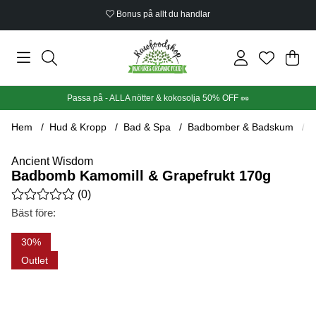
Bonus på allt du handlar
Din
Anta
.
Passa på - ALLA nötter & kokosolja 50% OFF 🥜
Hem
Hud & Kropp
Bad & Spa
Badbomber & Badskum
B
Ancient Wisdom
Badbomb Kamomill & Grapefrukt 170g
Medelbetyg 0 av 5 Antal betyg 0
(
0
)
Bäst före:
Produktbilder Badbomb Kamomill & Grapefrukt 170g
30
Outlet