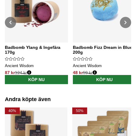
Badbomb Ylang & Ingefära
Badbomb Fizz Dream in Blue
170g
200g
Ancient Wisdom
Ancient Wisdom
87 kr
124 kr
48 kr
69 kr
Ordinarie pris:
Ordinarie pris:
KÖP NU
KÖP NU
Andra köpte även
40%
50%