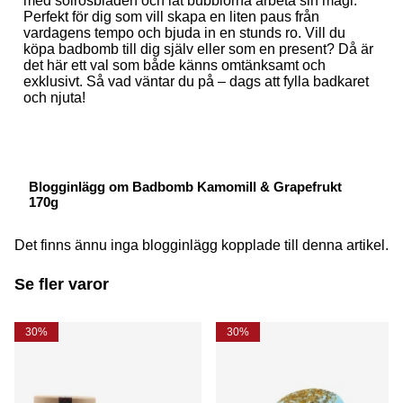
med solrosbladen och låt bubblorna arbeta sin magi.
Perfekt för dig som vill skapa en liten paus från
vardagens tempo och bjuda in en stunds ro. Vill du
köpa badbomb till dig själv eller som en present? Då är
det här ett val som både känns omtänksamt och
exklusivt. Så vad väntar du på – dags att fylla badkaret
och njuta!
Blogginlägg om Badbomb Kamomill & Grapefrukt
170g
Det finns ännu inga blogginlägg kopplade till denna artikel.
Se fler varor
30%
30%