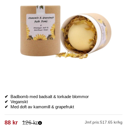
✔
Badbomb med badsalt & torkade blommor
✔
Veganskt
✔
Med doft av kamomill & grapefrukt
88
kr
126
kr
Jmf.pris:
517.65 kr/kg