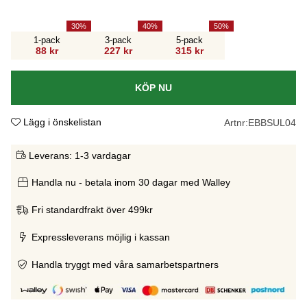
30
40
50
1-pack
3-pack
5-pack
88 kr
227 kr
315 kr
KÖP NU
Lägg i önskelistan
Artnr:
EBBSUL04
Leverans:
1-3 vardagar
Handla nu - betala inom 30 dagar med Walley
Fri standardfrakt över 499kr
Expressleverans möjlig i kassan
Handla tryggt med våra samarbetspartners