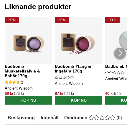
Liknande produkter
30%
30%
30%
Badbomb
Badbomb Ylang &
Badbomb Oc
Muskatellsalvia &
Ingefära 170g
Enbär 170g
Ancient Wisdo
Ancient Wisdom
Ancient Wisdom
88 kr
126 kr
87 kr
124 kr
40 kr
57 kr
KÖP NU
KÖP NU
KÖP 
Beskrivning
Innehåll
Omdömen
(
0
)
E