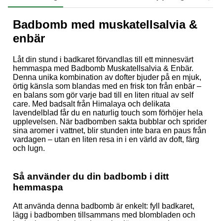
Badbomb med muskatellsalvia &
enbär
Låt din stund i badkaret förvandlas till ett minnesvärt
hemmaspa med Badbomb Muskatellsalvia & Enbär.
Denna unika kombination av dofter bjuder på en mjuk,
örtig känsla som blandas med en frisk ton från enbär –
en balans som gör varje bad till en liten ritual av self
care. Med badsalt från Himalaya och delikata
lavendelblad får du en naturlig touch som förhöjer hela
upplevelsen. När badbomben sakta bubblar och sprider
sina aromer i vattnet, blir stunden inte bara en paus från
vardagen – utan en liten resa in i en värld av doft, färg
och lugn.
Så använder du din badbomb i ditt
hemmaspa
Att använda denna badbomb är enkelt: fyll badkaret,
lägg i badbomben tillsammans med blombladen och