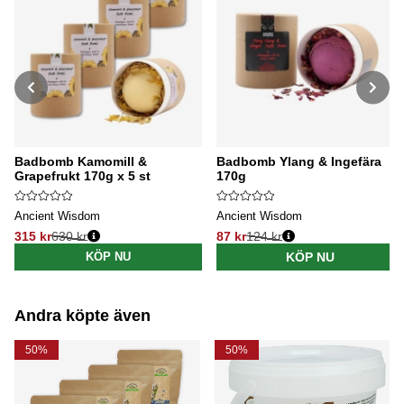
Badbomb Kamomill &
Badbomb Ylang & Ingefära
Grapefrukt 170g x 5 st
170g
Ancient Wisdom
Ancient Wisdom
315 kr
630 kr
87 kr
124 kr
Ordinarie pris:
Ordinarie pris:
KÖP NU
KÖP NU
Andra köpte även
50%
50%