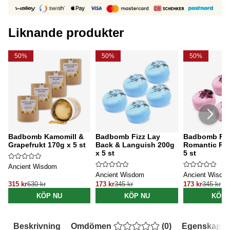
Liknande produkter
50%
50%
50%
Badbomb Kamomill &
Badbomb Fizz Lay
Badbomb Fiz
Grapefrukt 170g x 5 st
Back & Languish 200g
Romantic Reb
x 5 st
5 st
Ancient Wisdom
Ancient Wisdom
Ancient Wisdo
315 kr
630 kr
173 kr
345 kr
173 kr
345 kr
KÖP NU
KÖP NU
KÖP 
Beskrivning
Omdömen
(
0
)
Egenskaper