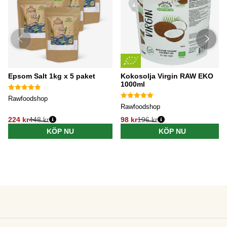
Epsom Salt 1kg x 5 paket
Kokosolja Virgin RAW EKO
1000ml
Rawfoodshop
Rawfoodshop
224 kr
448 kr
98 kr
196 kr
KÖP NU
KÖP NU