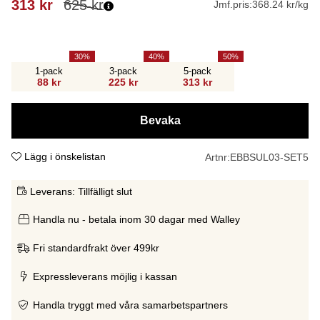
313
kr
625
kr
Jmf.pris:
368.24 kr/kg
30
40
50
1-pack
3-pack
5-pack
88 kr
225 kr
313 kr
Bevaka
Lägg i önskelistan
Artnr:
EBBSUL03-SET5
Leverans:
Tillfälligt slut
Handla nu - betala inom 30 dagar med Walley
Fri standardfrakt över 499kr
Expressleverans möjlig i kassan
Handla tryggt med våra samarbetspartners