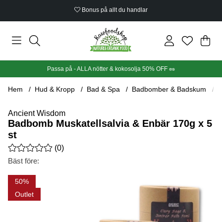
Bonus på allt du handlar
Din
Anta
.
Passa på - ALLA nötter & kokosolja 50% OFF 🥜
Hem
Hud & Kropp
Bad & Spa
Badbomber & Badskum
B
Ancient Wisdom
Badbomb Muskatellsalvia & Enbär 170g x 5
st
Medelbetyg 0 av 5 Antal betyg 0
(
0
)
Bäst före:
Produktbilder Badbomb Muskatellsalvia & Enbär 170g x 5 st
50
Outlet