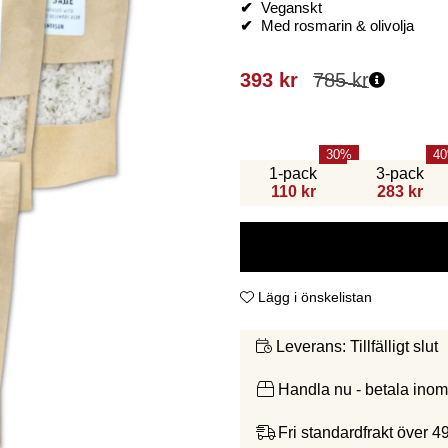
✔
Veganskt
✔
Med rosmarin & olivolja
393
kr
785
kr
30
40
1-pack
3-pack
110 kr
283 kr
Lägg i önskelistan
Tillfälligt slut
Leverans:
Handla nu - betala ino
Fri standardfrakt över 4