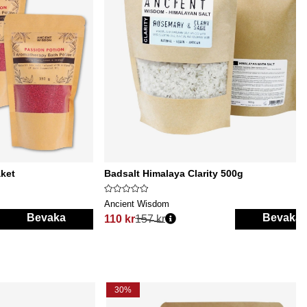
aket
Badsalt Himalaya Clarity 500g
Ancient Wisdom
Bevaka
Bevaka
110 kr
157 kr
Ordinarie pris:
30%