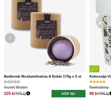
Badbomb Muskatellsalvia & Enbär 170g x 3 st
Kokosolja V
Ancient Wisdom
Rawfoodshop
225 kr
375 kr
98 kr
196 kr
KÖP NU