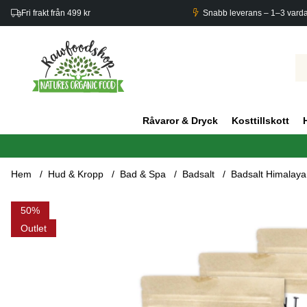
Fri frakt från 499 kr
Snabb leverans – 1–3 vard
Råvaror & Dryck
Kosttillskott
Hem
Hud & Kropp
Bad & Spa
Badsalt
Badsalt Himalaya 
Produktbilder Badsalt Himalaya Clarity 500g x 5 paket
50
Outlet