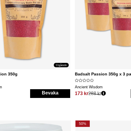
Utgående
sion 350g
Badsalt Passion 350g x 3 p
om
Ancient Wisdom
Bevaka
173 kr
288 kr
s:
Ordinarie pris:
50%