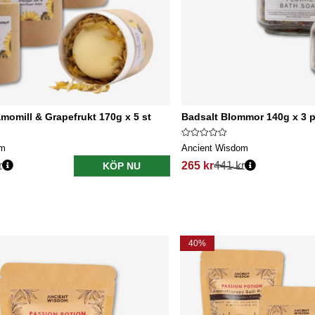
omill & Grapefrukt 170g x 5 st
Badsalt Blommor 140g x 3 
om
Ancient Wisdom
r
265 kr
441 kr
KÖP NU
40%