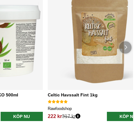
EKO 500ml
Celtic Havssalt Fint 1kg
Rawfoodshop
222 kr
317 kr
KÖP NU
KÖP NU