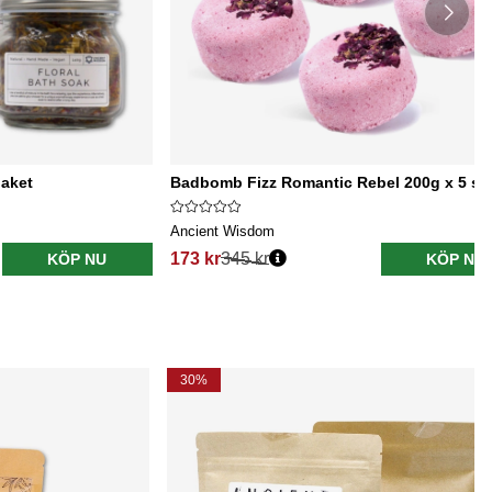
paket
Badbomb Fizz Romantic Rebel 200g x 5 st
Ancient Wisdom
173 kr
345 kr
KÖP NU
KÖP NU
30%