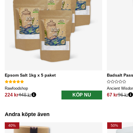
Epsom Salt 1kg x 5 paket
Badsalt Pas
Rawfoodshop
Ancient Wisd
224 kr
448 kr
KÖP NU
67 kr
96 kr
Ordinarie pris:
Ordinarie pri
Andra köpte även
40%
50%