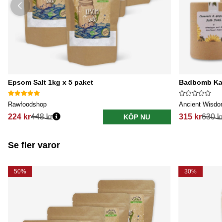
Epsom Salt 1kg x 5 paket
Badbomb Kam
Rawfoodshop
Ancient Wisd
224 kr
448 kr
315 kr
630 k
KÖP NU
Se fler varor
50%
30%