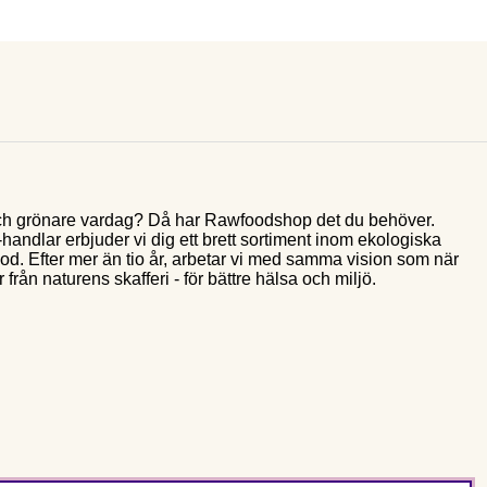
e och grönare vardag? Då har Rawfoodshop det du behöver.
andlar erbjuder vi dig ett brett sortiment inom ekologiska
food. Efter mer än tio år, arbetar vi med samma vision som när
 från naturens skafferi - för bättre hälsa och miljö.