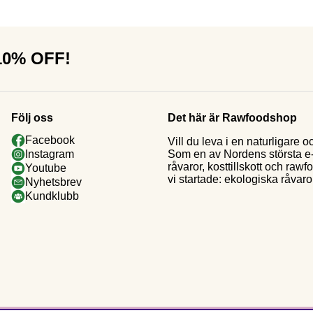
 10% OFF!
Följ oss
Det här är Rawfoodshop
Facebook
Vill du leva i en naturligar
Som en av Nordens största e-h
Instagram
råvaror, kosttillskott och raw
Youtube
vi startade: ekologiska råvaror
Nyhetsbrev
Kundklubb