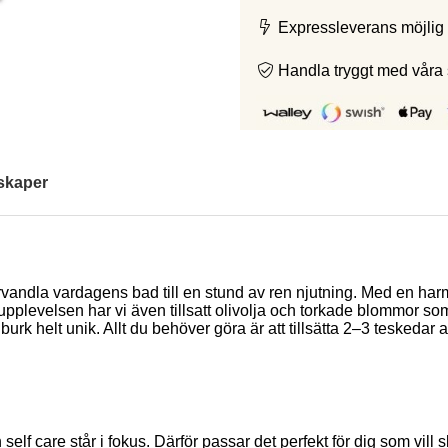
Expressleverans möjlig 
Handla tryggt med våra
skaper
örvandla vardagens bad till en stund av ren njutning. Med en har
a upplevelsen har vi även tillsatt olivolja och torkade blommor so
rje burk helt unik. Allt du behöver göra är att tillsätta 2–3 tesked
n self care står i fokus. Därför passar det perfekt för dig som v