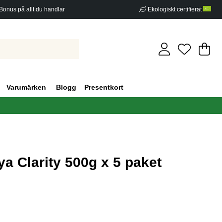
Bonus på allt du handlar
Ekologiskt certifierat
Di
An
.
Varumärken
Blogg
Presentkort
a Clarity 500g x 5 paket
g 0