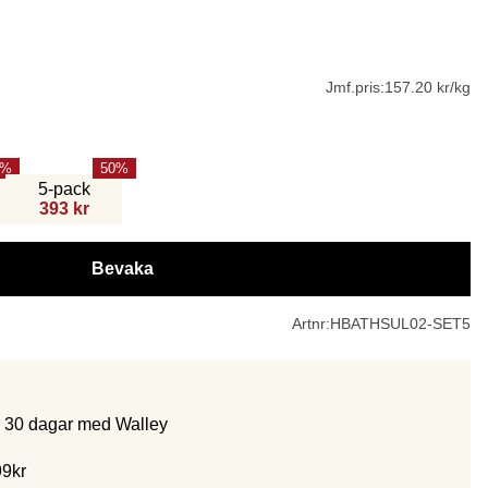
Jmf.pris:
157.20 kr/kg
50
5-pack
393 kr
Bevaka
Artnr:
HBATHSUL02-SET5
m 30 dagar med Walley
99kr