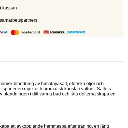
i kassan
 samarbetspartners
monisk blandning av himalayasalt, eteriska oljor och
m sprider en mjuk och aromatisk känsla i vattnet. Saltets
ar av blandningen i ditt varma bad och låta dofterna skapa en
ill skapa ett avkopplande hemmaspa efter träning, en lång