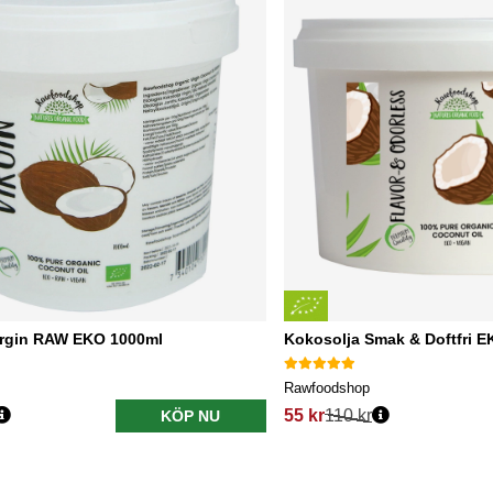
irgin RAW EKO 1000ml
Kokosolja Smak & Doftfri 
Rawfoodshop
55 kr
110 kr
KÖP NU