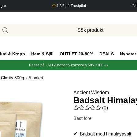
agar
4,2/5 på Trustpilot
Hud & Kropp
Hem & Själ
OUTLET 20-80%
DEALS
Nyheter
Passa på - ALLA nötter & kokosolja 50% OFF 🥜
Clarity 500g x 5 paket
Ancient Wisdom
Badsalt Himalay
Medelbetyg 0 av 5 Antal bety
(
0
)
Bäst före:
✔
Badsalt med himalayasalt