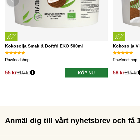
Kokosolja Smak & Doftfri EKO 500ml
Kokosolja V
Rawfoodshop
Rawfoodshop
55 kr
110 kr
58 kr
115 kr
KÖP NU
Anmäl dig till vårt nyhetsbrev och få