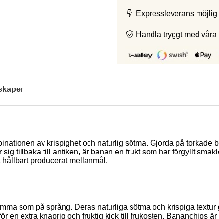
Expressleverans möjlig 
Handla tryggt med våra
skaper
inationen av krispighet och naturlig sötma. Gjorda på torkade ba
 sig tillbaka till antiken, är banan en frukt som har förgyllt s
tt hållbart producerat mellanmål.
a som på språng. Deras naturliga sötma och krispiga textur gör de
för en extra knaprig och fruktig kick till frukosten. Bananchips är