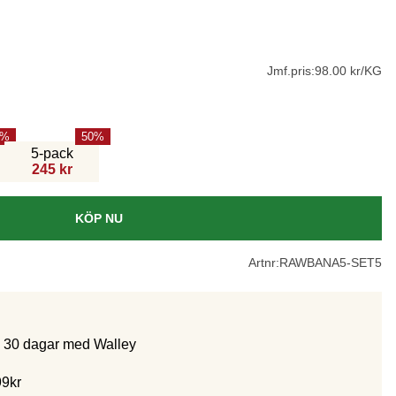
Jmf.pris:
98.00 kr/KG
50
5-pack
245 kr
KÖP NU
Artnr:
RAWBANA5-SET5
m 30 dagar med Walley
99kr