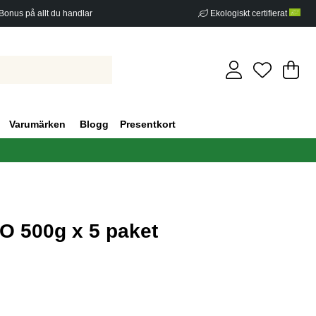
Bonus på allt du handlar
Ekologiskt certifierat
Di
An
.
Varumärken
Blogg
Presentkort
O 500g x 5 paket
g 0