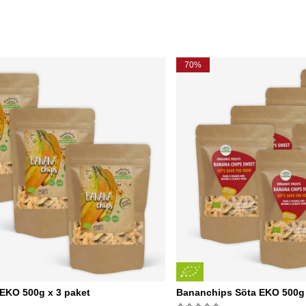
70%
EKO 500g x 3 paket
Bananchips Söta EKO 500g 