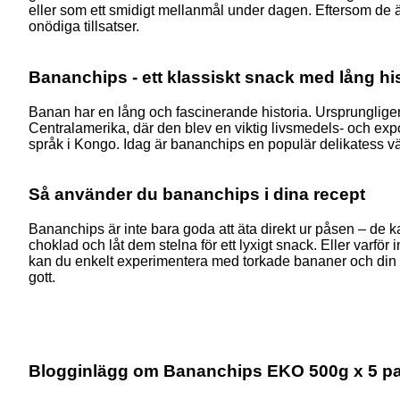
eller som ett smidigt mellanmål under dagen. Eftersom de är fr
onödiga tillsatser.
Bananchips - ett klassiskt snack med lång his
Banan har en lång och fascinerande historia. Ursprunglige
Centralamerika, där den blev en viktig livsmedels- och expo
språk i Kongo. Idag är bananchips en populär delikatess vär
Så använder du bananchips i dina recept
Bananchips är inte bara goda att äta direkt ur påsen – de 
choklad och låt dem stelna för ett lyxigt snack. Eller var
kan du enkelt experimentera med torkade bananer och din fav
gott.
Blogginlägg om Bananchips EKO 500g x 5 p