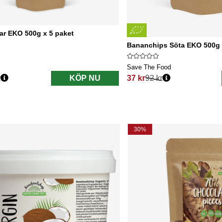
tar EKO 500g x 5 paket
Bananchips Söta EKO 500g
Save The Food
r
KÖP NU
37 kr
92 kr
s:
Ordinarie pris:
30%