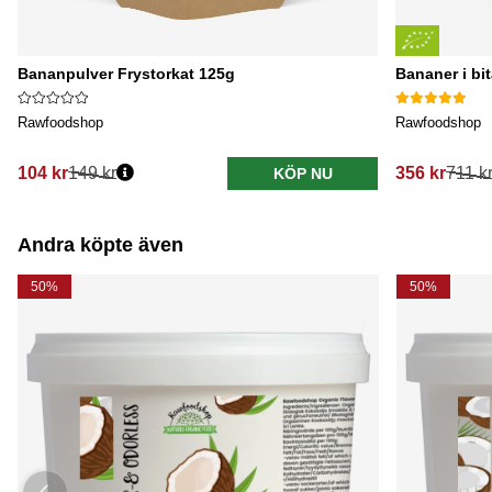
Bananpulver Frystorkat 125g
Bananer i bi
Rawfoodshop
Rawfoodshop
104 kr
149 kr
356 kr
711 k
KÖP NU
Ordinarie pris:
Ordinarie pri
Andra köpte även
50%
50%