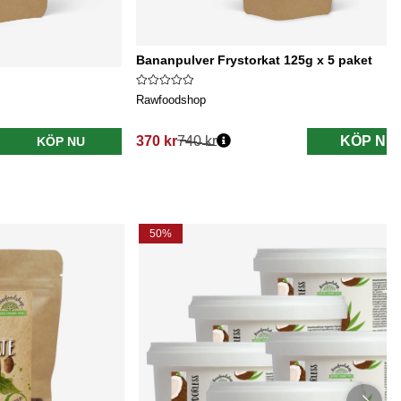
Bananpulver Frystorkat 125g x 5 paket
Rawfoodshop
370 kr
740 kr
KÖP NU
KÖP NU
Ordinarie pris:
50%