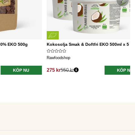
 70% EKO 500g
Kokosolja Smak & Doftfri EKO 500ml x 5 bu
Rawfoodshop
275 kr
550 kr
KÖP NU
KÖP NU