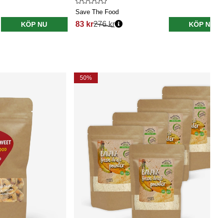
Save The Food
83 kr
276 kr
KÖP NU
KÖP NU
50%