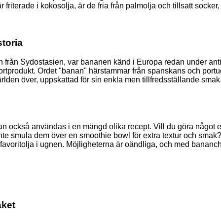
iterade i kokosolja, är de fria från palmolja och tillsatt socker, v
toria
n från Sydostasien, var bananen känd i Europa redan under anti
rtprodukt. Ordet "banan" härstammar från spanskans och portugis
lden över, uppskattad för sin enkla men tillfredsställande smak
kan också användas i en mängd olika recept. Vill du göra något 
för inte smula dem över en smoothie bowl för extra textur och 
oritolja i ugnen. Möjligheterna är oändliga, och med bananchips 
aket