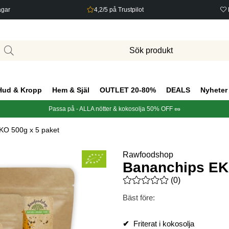
agar
4,2/5 på Trustpilot
Hud & Kropp
Hem & Själ
OUTLET 20-80%
DEALS
Nyheter
Passa på - ALLA nötter & kokosolja 50% OFF 🥜
KO 500g x 5 paket
Rawfoodshop
Bananchips EK
Medelbetyg 0 av 5 Antal bety
(
0
)
Bäst före:
✔
Friterat i kokosolja