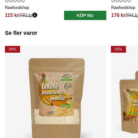
Rawfoodshop
Rawfoodshop
115 kr
230 kr
176 kr
294 k
KÖP NU
Se fler varor
30%
50%