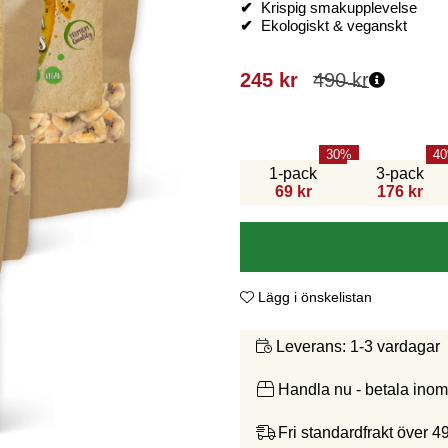
✔
Krispig smakupplevelse
✔
Ekologiskt & veganskt
245
kr
490
kr
30
40
1-pack
3-pack
69 kr
176 kr
Lägg i önskelistan
1-3 vardagar
Leverans:
Handla nu - betala ino
Fri standardfrakt över 4