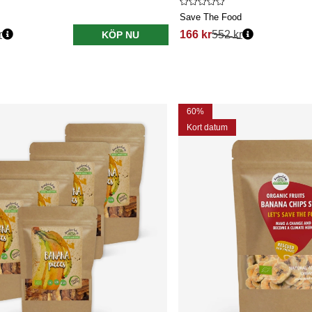
Save The Food
r
166 kr
552 kr
KÖP NU
60%
Kort datum