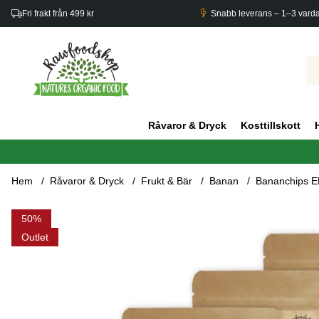
Fri frakt från 499 kr
Snabb leverans – 1–3 vard
Råvaror & Dryck
Kosttillskott
Hem
Råvaror & Dryck
Frukt & Bär
Banan
Bananchips E
Produktbilder Bananchips EKO 500g x 5 paket
50
Outlet