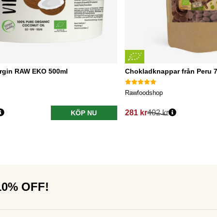
irgin RAW EKO 500ml
Chokladknappar från Peru
Rawfoodshop
281 kr
402 kr
KÖP NU
 10% OFF!