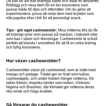
De kan bli allt från krämiga såser och ostar till desserter.
Blötlägg och mixa dem för en len konsistens som
passar både till dips och efterrätter. Om du gillar att
experimentera, prova att rosta dem med kryddor som
rökt paprika eller chili för ett personligt snack.
Tips - gör eget cashewsmör:
Mixa nötterna tills du får
ett krämigt smör som passar på mackan, i bakverk eller
som bas i såser och dressingar. Cashewsmör är också
perfekt att blanda i smoothies för att få en extra krämig
och fyllig konsistens.
Hur växer cashewnötter?
Cashewnötter växer på cashewträd, som är släkt med
mango och pistage. Trädet ger en frukt som kallas
cashewäpple, och under frukten hänger nötterna. De
odlas främst i tropiska länder som Indien, Vietnam,
Nigeria och Brasilien, där klimatet ger nötterna deras
rika smak och höga kvalitet.
Så förvarar du cashewnötter