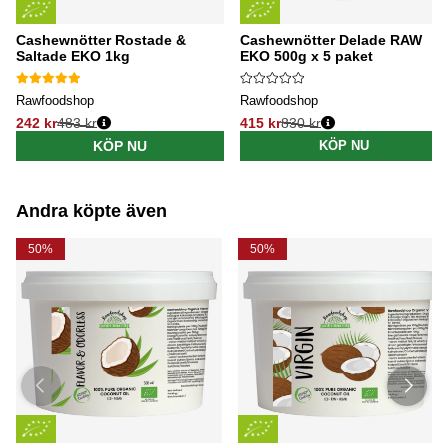
Cashewnötter Rostade &
Cashewnötter Delade RAW
Saltade EKO 1kg
EKO 500g x 5 paket
Rawfoodshop
Rawfoodshop
242 kr
483 kr
415 kr
830 kr
Ordinarie pris:
Ordinarie pris:
KÖP NU
KÖP NU
Andra köpte även
50%
50%