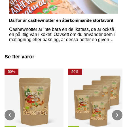
Därför är cashewnötter en återkommande storfavorit
Cashewnötter är inte bara en delikatess, de är också
en pålitlig vän i köket. Oavsett om du använder dem i
matlagning eller bakning, är dessa nötter en given
favorit. Läs mer om varför cashewnötter en självklar
plats i varje kök och hur du kan ta tillvara på råvaran!
Se fler varor
50%
50%