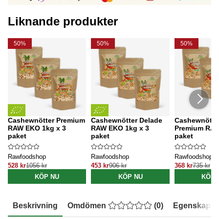
Liknande produkter
50%
50%
50%
Cashewnötter Premium
Cashewnötter Delade
Cashewnötte
RAW EKO 1kg x 3
RAW EKO 1kg x 3
Premium RAW
paket
paket
paket
Rawfoodshop
Rawfoodshop
Rawfoodshop
528 kr
1056 kr
453 kr
906 kr
368 kr
735 kr
KÖP NU
KÖP NU
KÖP 
Beskrivning
Omdömen
(
0
)
Egenskaper