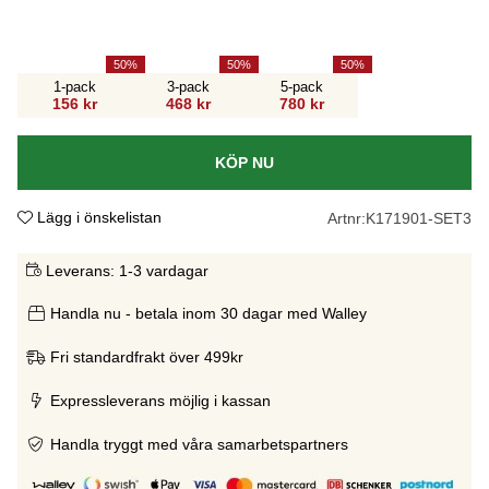
50
50
50
1-pack
3-pack
5-pack
156 kr
468 kr
780 kr
KÖP NU
Lägg i önskelistan
Artnr:
K171901-SET3
Leverans:
1-3 vardagar
Handla nu - betala inom 30 dagar med Walley
Fri standardfrakt över 499kr
Expressleverans möjlig i kassan
Handla tryggt med våra samarbetspartners