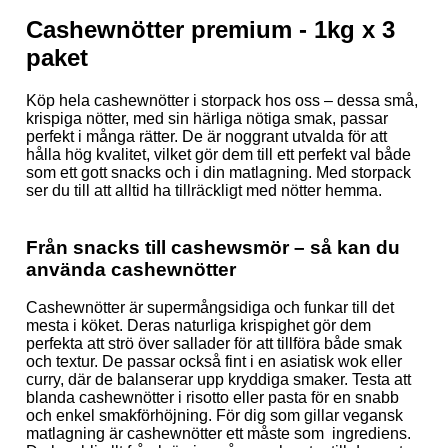
Cashewnötter premium - 1kg
x 3
paket
Köp hela cashewnötter i storpack hos oss – dessa små,
krispiga nötter, med sin härliga nötiga smak, passar
perfekt i många rätter. De är noggrant utvalda för att
hålla hög kvalitet, vilket gör dem till ett perfekt val både
som ett gott snacks och i din matlagning. Med storpack
ser du till att alltid ha tillräckligt med nötter hemma.
Från snacks till cashewsmör – så kan du
använda cashewnötter
Cashewnötter är supermångsidiga och funkar till det
mesta i köket. Deras naturliga krispighet gör dem
perfekta att strö över sallader för att tillföra både smak
och textur. De passar också fint i en asiatisk wok eller
curry, där de balanserar upp kryddiga smaker. Testa att
blanda cashewnötter i risotto eller pasta för en snabb
och enkel smakförhöjning. För dig som gillar vegansk
matlagning är cashewnötter ett måste som ingrediens.