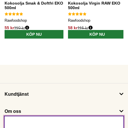
Kokosolja Smak & Doftfri EKO
Kokosolja Virgin RAW EKO
500ml
500ml
Rawfoodshop
Rawfoodshop
55 kr
110 kr
58 kr
115 kr
KÖP NU
KÖP NU
Kundtjänst
Om oss