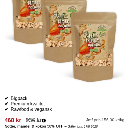
✔
Bigpack
✔
Premium kvalitet
✔
Rawfood & vegansk
468
kr
936
kr
Jmf.pris:
156.00 kr/kg
Nötter, mandel & kokos 50% OFF
–
Gäller tom. 17/8 2026