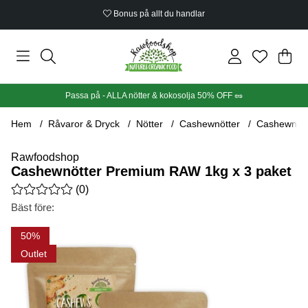
Bonus på allt du handlar
Din
Anta
.
Passa på - ALLA nötter & kokosolja 50% OFF 🥜
Hem
Råvaror & Dryck
Nötter
Cashewnötter
Cashewnött
Rawfoodshop
Cashewnötter Premium RAW 1kg x 3 paket
Medelbetyg 0 av 5 Antal betyg 0
(
0
)
Bäst före:
Produktbilder Cashewnötter Premium RAW 1kg x 3 paket
50
Outlet