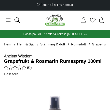
Bonus på allt du handlar
Din
Anta
.
Passa på - ALLA nötter & kokosolja 50% OFF 🥜
Hem
Hem & Själ
Stämning & doft
Rumsdoft
Grapefrukt
Ancient Wisdom
Grapefrukt & Rosmarin Rumsspray 100ml
Medelbetyg 0 av 5 Antal betyg 0
(
0
)
Bäst före:
Produktbilder Grapefrukt & Rosmarin Rumsspray 100ml