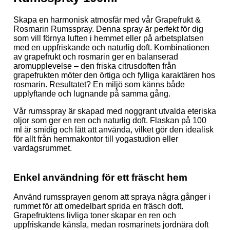
Skapa en harmonisk atmosfär med vår Grapefrukt &
Rosmarin Rumsspray. Denna spray är perfekt för dig
som vill förnya luften i hemmet eller på arbetsplatsen
med en uppfriskande och naturlig doft. Kombinationen
av grapefrukt och rosmarin ger en balanserad
aromupplevelse – den friska citrusdoften från
grapefrukten möter den örtiga och fylliga karaktären hos
rosmarin. Resultatet? En miljö som känns både
upplyftande och lugnande på samma gång.
Vår rumsspray är skapad med noggrant utvalda eteriska
oljor som ger en ren och naturlig doft. Flaskan på 100
ml är smidig och lätt att använda, vilket gör den idealisk
för allt från hemmakontor till yogastudion eller
vardagsrummet.
Enkel användning för ett fräscht hem
Använd rumssprayen genom att spraya några gånger i
rummet för att omedelbart sprida en fräsch doft.
Grapefruktens livliga toner skapar en ren och
uppfriskande känsla, medan rosmarinets jordnära doft