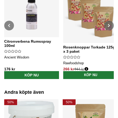
Citronverbena Rumsspray
100ml
Rosenknoppar Torkade 125g
x 3 paket
Ancient Wisdom
Rawfoodshop
176 kr
266 kr
444 kr
Ordinarie pris:
KÖP NU
KÖP NU
Andra köpte även
50%
50%