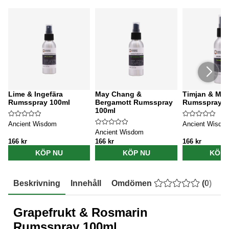
Lime & Ingefära
May Chang &
Timjan & Myn
Rumsspray 100ml
Bergamott Rumsspray
Rumsspray 1
100ml
Ancient Wisdom
Ancient Wisdo
Ancient Wisdom
166 kr
166 kr
166 kr
KÖP NU
KÖP NU
KÖP 
Beskrivning
Innehåll
Omdömen
(
0
)
E
Grapefrukt & Rosmarin
Rumsspray 100ml