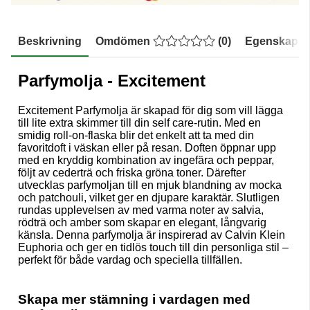
Beskrivning
Omdömen
(
0
)
Egenskaper
Parfymolja - Excitement
Excitement Parfymolja är skapad för dig som vill lägga
till lite extra skimmer till din self care-rutin. Med en
smidig roll-on-flaska blir det enkelt att ta med din
favoritdoft i väskan eller på resan. Doften öppnar upp
med en kryddig kombination av ingefära och peppar,
följt av cederträ och friska gröna toner. Därefter
utvecklas parfymoljan till en mjuk blandning av mocka
och patchouli, vilket ger en djupare karaktär. Slutligen
rundas upplevelsen av med varma noter av salvia,
rödträ och amber som skapar en elegant, långvarig
känsla. Denna parfymolja är inspirerad av Calvin Klein
Euphoria och ger en tidlös touch till din personliga stil –
perfekt för både vardag och speciella tillfällen.
Skapa mer stämning i vardagen med