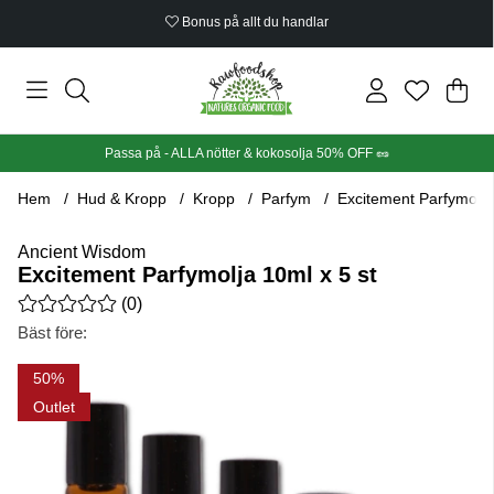
Bonus på allt du handlar
Din
Anta
.
Passa på - ALLA nötter & kokosolja 50% OFF 🥜
Hem
Hud & Kropp
Kropp
Parfym
Excitement Parfymolja
Ancient Wisdom
Excitement Parfymolja 10ml x 5 st
Medelbetyg 0 av 5 Antal betyg 0
(
0
)
Bäst före:
Produktbilder Excitement Parfymolja 10ml x 5 st
50
Outlet