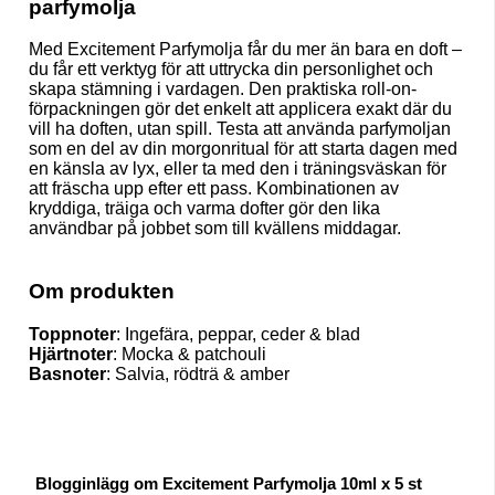
parfymolja
Med Excitement Parfymolja får du mer än bara en doft –
du får ett verktyg för att uttrycka din personlighet och
skapa stämning i vardagen. Den praktiska roll-on-
förpackningen gör det enkelt att applicera exakt där du
vill ha doften, utan spill. Testa att använda parfymoljan
som en del av din morgonritual för att starta dagen med
en känsla av lyx, eller ta med den i träningsväskan för
att fräscha upp efter ett pass. Kombinationen av
kryddiga, träiga och varma dofter gör den lika
användbar på jobbet som till kvällens middagar.
Om produkten
Toppnoter
: Ingefära, peppar, ceder & blad
Hjärtnoter
: Mocka & patchouli
Basnoter
: Salvia, rödträ & amber
Blogginlägg om Excitement Parfymolja 10ml x 5 st