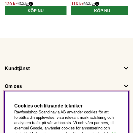
120 kr
172 kr
116 kr
232 kr
Ordinarie pris:
Ordinarie pris:
KÖP NU
KÖP NU
Kundtjänst
Om oss
Följ oss
Cookies och liknande tekniker
Rawfoodshop Scandinavia AB använder cookies för att
förbättra din upplevelse, visa relevant marknadsföring och
Det här är Rawfoodshop
analysera trafik på vår webbplats. Vi och våra partners, till
exempel Google, använder cookies för annonsering och