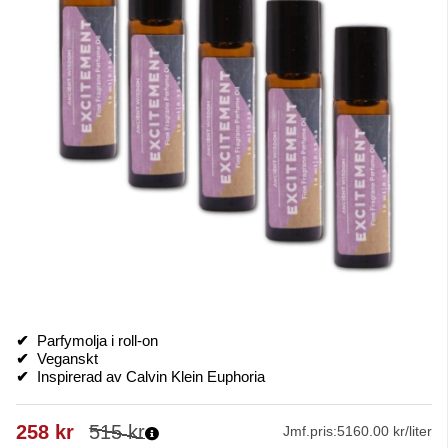
✔
Parfymolja i roll-on
✔
Veganskt
✔
Inspirerad av Calvin Klein Euphoria
258
kr
515
kr
Jmf.pris:
5160.00 kr/liter