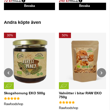
72 kr
103 kr
240 kr
480 kr
Ordinarie pris:
Ordinarie pris:
Bevaka
Bevaka
Andra köpte även
30%
50%
Skogshonung EKO 500g
Valnötter i bitar RAW EKO
750g
Rawfoodshop
Rawfoodshop