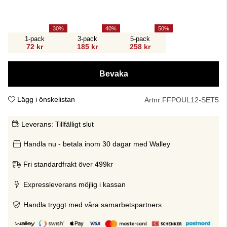
30
40
50
1-pack
3-pack
5-pack
72 kr
185 kr
258 kr
Bevaka
Lägg i önskelistan
Artnr:
FFPOUL12-SET5
Leverans:
Tillfälligt slut
Handla nu - betala inom 30 dagar med Walley
Fri standardfrakt över 499kr
Expressleverans möjlig i kassan
Handla tryggt med våra samarbetspartners