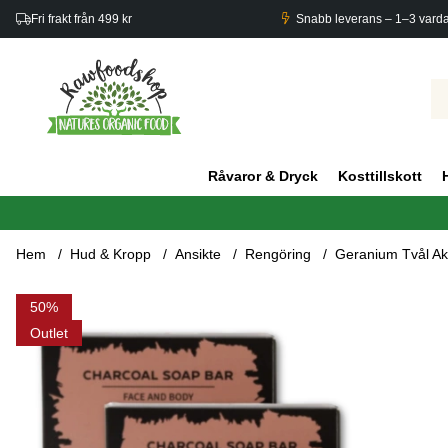
Fri frakt från 499 kr
Snabb leverans – 1–3 vard
Råvaror & Dryck
Kosttillskott
Hem
Hud & Kropp
Ansikte
Rengöring
Geranium Tvål Akt
Produktbilder Geranium Tvål Aktivt Kol 85g x 5 st
50
Outlet