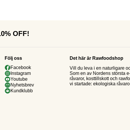
 10% OFF!
Följ oss
Det här är Rawfoodshop
Facebook
Vill du leva i en naturligar
Som en av Nordens största e-h
Instagram
råvaror, kosttillskott och raw
Youtube
vi startade: ekologiska råvaror
Nyhetsbrev
Kundklubb