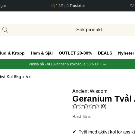
agar
4,2/5 på Trustpilot
Hud & Kropp
Hem & Själ
OUTLET 20-80%
DEALS
Nyheter
Passa på - ALLA nötter & kokosolja 50% OFF 🥜
ivt Kol 85g x 5 st
Ancient Wisdom
Geranium Tvål A
Medelbetyg 0 av 5 Antal bety
(
0
)
Bäst före:
✔
Tvål med aktivt kol för ansik