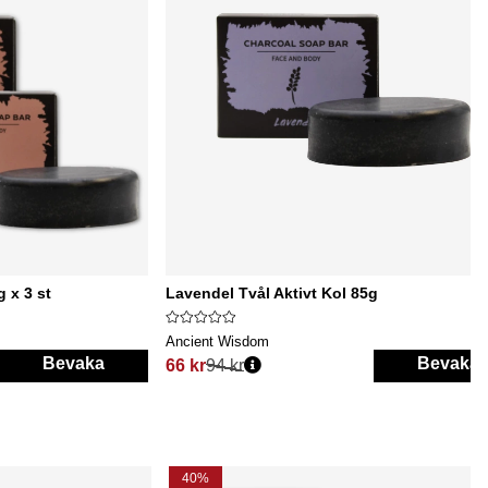
 x 3 st
Lavendel Tvål Aktivt Kol 85g
Ancient Wisdom
Bevaka
Bevaka
66 kr
94 kr
Ordinarie pris:
40%