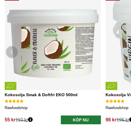
Kokosolja Smak & Doftfri EKO 500ml
Kokosolja V
Rawfoodshop
Rawfoodshop
55 kr
110 kr
98 kr
196 kr
KÖP NU