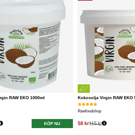
irgin RAW EKO 1000ml
Kokosolja Virgin RAW EKO 
Rawfoodshop
58 kr
115 kr
KÖP NU