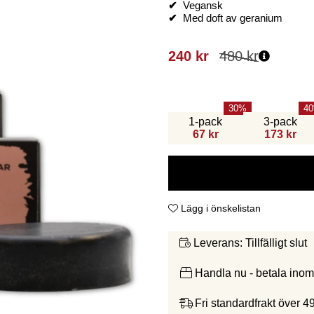
✔
Vegansk
✔
Med doft av geranium
240
kr
480
kr
30
40
1-pack
3-pack
67 kr
173 kr
Lägg i önskelistan
Tillfälligt slut
Leverans:
Handla nu - betala ino
Fri standardfrakt över 4