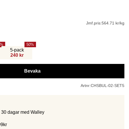
Jmf.pris:
564.71 kr/kg
50
5-pack
240 kr
Bevaka
Artnr:
CHSBUL-02-SET5
m 30 dagar med Walley
99kr