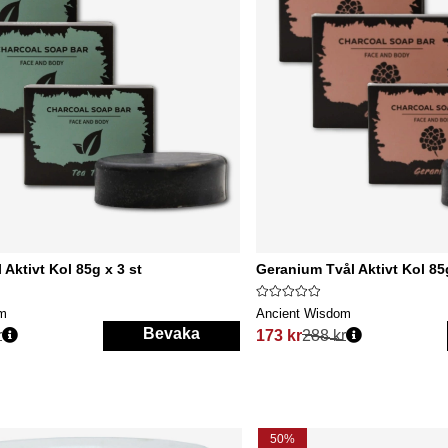
 Aktivt Kol 85g x 3 st
Geranium Tvål Aktivt Kol 85g
om
Ancient Wisdom
Bevaka
r
173 kr
288 kr
s:
Ordinarie pris:
50%