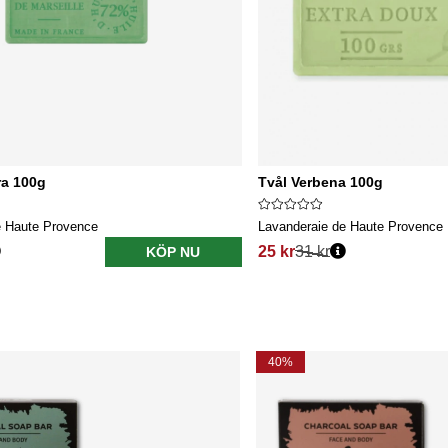
ra 100g
Tvål Verbena 100g
e Haute Provence
Lavanderaie de Haute Provence
25 kr
31 kr
KÖP NU
40%