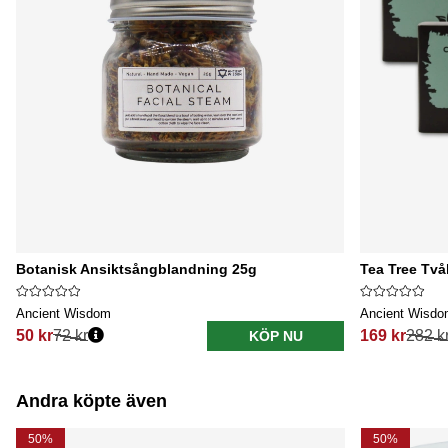
Botanisk Ansiktsångblandning 25g
Tea Tree Tvål
Ancient Wisdom
Ancient Wisd
50 kr
72 kr
169 kr
282 k
KÖP NU
Ordinarie pris:
Ordinarie pri
Andra köpte även
50%
50%