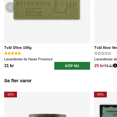
Tvål Olive 100g
Tvål Aloe Ve
Lavanderaie de Haute Provence
Lavanderaie d
31 kr
25 kr
31 kr
KÖP NU
Se fler varor
30%
40%