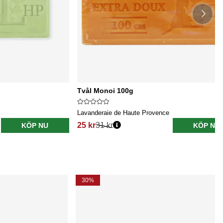
Tvål Monoi 100g
Lavanderaie de Haute Provence
25 kr
31 kr
KÖP NU
KÖP NU
30%