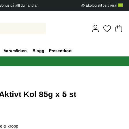
Bonus på allt du handlar
Ekologiskt certifierat
Di
An
.
Varumärken
Blogg
Presentkort
ktivt Kol 85g x 5 st
g 0
te & kropp