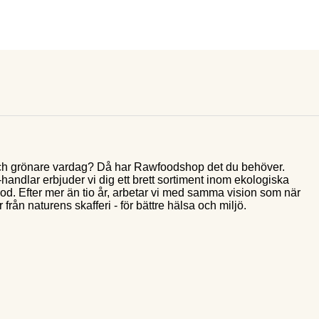
e och grönare vardag? Då har Rawfoodshop det du behöver.
andlar erbjuder vi dig ett brett sortiment inom ekologiska
food. Efter mer än tio år, arbetar vi med samma vision som när
 från naturens skafferi - för bättre hälsa och miljö.