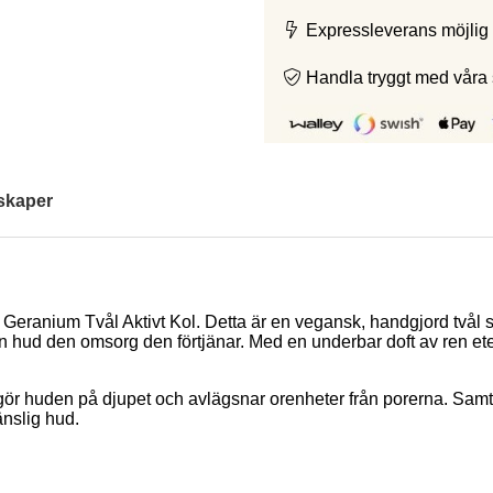
Expressleverans möjlig 
Handla tryggt med våra
skaper
ed Geranium Tvål Aktivt Kol. Detta är en vegansk, handgjord tvål
din hud den omsorg den förtjänar. Med en underbar doft av ren et
ngör huden på djupet och avlägsnar orenheter från porerna. Sam
änslig hud.