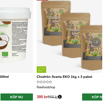
500ml
Chiafrön Svarta EKO 1kg x 3 paket
Rawfoodshop
395 kr
658 kr
KÖP NU
KÖP NU