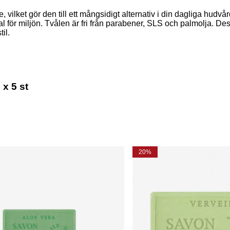
 vilket gör den till ett mångsidigt alternativ i din dagliga hudv
val för miljön. Tvålen är fri från parabener, SLS och palmolja. 
il.
x 5 st
20%