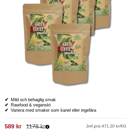
✔
Mild och behaglig smak
✔
Rawfood & veganskt
✔
Variera med smaker som kanel eller ingefära
589
kr
1178
kr
Jmf.pris:
471.20 kr/KG