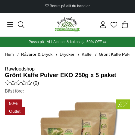
Bonus på allt du handlar
Din
Anta
.
Passa på - ALLA nötter & kokosolja 50% OFF 🥜
Hem
Råvaror & Dryck
Drycker
Kaffe
Grönt Kaffe Pulve
Rawfoodshop
Grönt Kaffe Pulver EKO 250g x 5 paket
Medelbetyg 0 av 5 Antal betyg 0
(
0
)
Bäst före:
Produktbilder Grönt Kaffe Pulver EKO 250g x 5 paket
50
Outlet