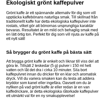
Ekologiskt grönt kaffepulver
Grönt kaffe är ett spännande alternativ för dig som vill
upptäcka kaffebönans naturliga smak. Till skillnad från
traditionellt kaffe har detta ekologiska kaffepulver inte
rostats, vilket gör att bönornas ursprungliga karaktär
bevaras. Resultatet är en mild och behaglig smak med
en lätt örtig ton. Perfekt för dig som vill njuta av kaffe på
ett nytt sätt!
Så brygger du grönt kaffe på bästa sätt
Att brygga grönt kaffe är enkelt och liknar till viss del att
göra te. Tillsätt 2 teskedar (5 g) pulver i 150 ml hett
vatten och låt det dra i cirka 10 minuter. Sila bort
kaffepulvret innan du dricker för en klar och aromatisk
dryck. Vill du variera smaken kan du testa att addera
kryddor som kanel eller ingefära. Oavsett om du är
nyfiken på vad grönt kaffe är eller redan är en van
kaffedrickare, är detta ekologiska råtorkade kaffepulver
ett utmärkt val för en ny smakupplevelse!