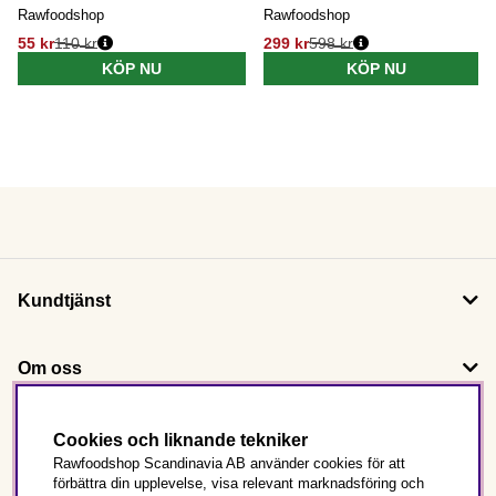
Rawfoodshop
Rawfoodshop
55 kr
110 kr
299 kr
598 kr
KÖP NU
KÖP NU
Kundtjänst
Om oss
Följ oss
Cookies och liknande tekniker
Rawfoodshop Scandinavia AB använder cookies för att
förbättra din upplevelse, visa relevant marknadsföring och