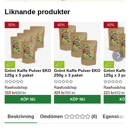
Liknande produkter
50%
40%
40%
Grönt Kaffe Pulver EKO
Grönt Kaffe Pulver EKO
Grönt Kaffe 
125g x 5 paket
250g x 3 paket
125g x 3 pak
Rawfoodshop
Rawfoodshop
Rawfoodshop
310 kr
620 kr
424 kr
707 kr
223 kr
372 kr
KÖP NU
KÖP NU
KÖP 
Beskrivning
Omdömen
(
0
)
Egenskaper