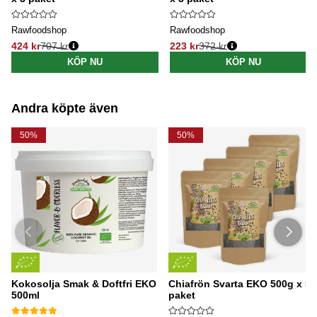
Rawfoodshop
Rawfoodshop
424 kr
707 kr
223 kr
372 kr
Ordinarie pris:
Ordinarie pris:
KÖP NU
KÖP NU
Andra köpte även
50%
50%
Kokosolja Smak & Doftfri EKO
Chiafrön Svarta EKO 500g x 5
500ml
paket