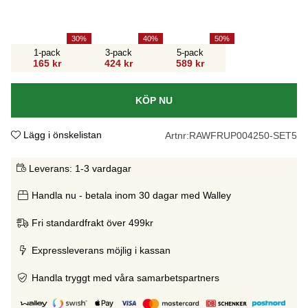
30
40
50
1-pack
3-pack
5-pack
165 kr
424 kr
589 kr
KÖP NU
Lägg i önskelistan
Artnr:
RAWFRUP004250-SET5
Leverans:
1-3 vardagar
Handla nu - betala inom 30 dagar med Walley
Fri standardfrakt över 499kr
Expressleverans möjlig i kassan
Handla tryggt med våra samarbetspartners