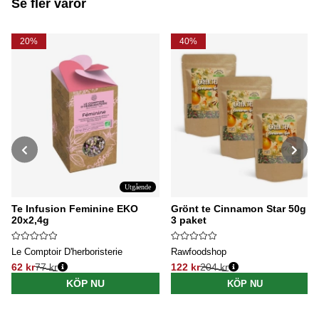
Se fler varor
20%
40%
Utgående
Te Infusion Feminine EKO
Grönt te Cinnamon Star 50g x
20x2,4g
3 paket
Le Comptoir D'herboristerie
Rawfoodshop
62 kr
77 kr
122 kr
204 kr
Ordinarie pris:
Ordinarie pris:
KÖP NU
KÖP NU