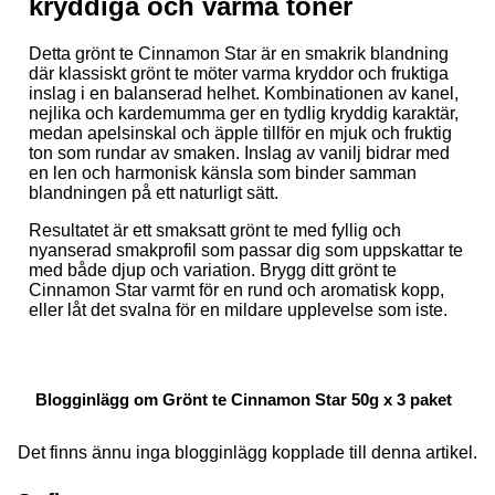
kryddiga och varma toner
Detta grönt te Cinnamon Star är en smakrik blandning
där klassiskt grönt te möter varma kryddor och fruktiga
inslag i en balanserad helhet. Kombinationen av kanel,
nejlika och kardemumma ger en tydlig kryddig karaktär,
medan apelsinskal och äpple tillför en mjuk och fruktig
ton som rundar av smaken. Inslag av vanilj bidrar med
en len och harmonisk känsla som binder samman
blandningen på ett naturligt sätt.
Resultatet är ett smaksatt grönt te med fyllig och
nyanserad smakprofil som passar dig som uppskattar te
med både djup och variation. Brygg ditt grönt te
Cinnamon Star varmt för en rund och aromatisk kopp,
eller låt det svalna för en mildare upplevelse som iste.
Blogginlägg om Grönt te Cinnamon Star 50g x 3 paket
Det finns ännu inga blogginlägg kopplade till denna artikel.