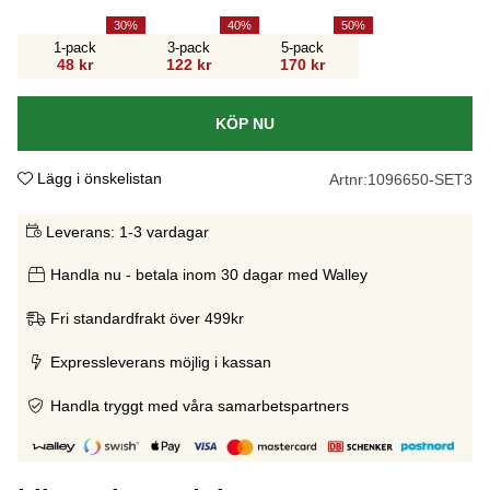
30
40
50
1-pack
3-pack
5-pack
48 kr
122 kr
170 kr
KÖP NU
Lägg i önskelistan
Artnr:
1096650-SET3
Leverans:
1-3 vardagar
Handla nu - betala inom 30 dagar med Walley
Fri standardfrakt över 499kr
Expressleverans möjlig i kassan
Handla tryggt med våra samarbetspartners