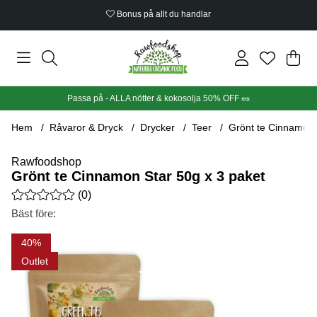
Bonus på allt du handlar
Din
Anta
.
Passa på - ALLA nötter & kokosolja 50% OFF 🥜
Hem
Råvaror & Dryck
Drycker
Teer
Grönt te Cinnamon 
Rawfoodshop
Grönt te Cinnamon Star 50g x 3 paket
Medelbetyg 0 av 5 Antal betyg 0
(
0
)
Bäst före:
Produktbilder Grönt te Cinnamon Star 50g x 3 paket
40
Outlet