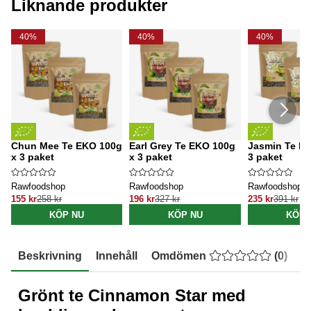
Liknande produkter
40%
40%
40%
Chun Mee Te EKO 100g
Earl Grey Te EKO 100g
Jasmin Te EK
x 3 paket
x 3 paket
3 paket
Rawfoodshop
Rawfoodshop
Rawfoodshop
155 kr
258 kr
196 kr
327 kr
235 kr
391 kr
KÖP NU
KÖP NU
KÖP 
Beskrivning
Innehåll
Omdömen
(
0
)
E
Grönt te Cinnamon Star med