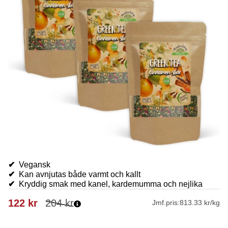
✔
Vegansk
✔
Kan avnjutas både varmt och kallt
✔
Kryddig smak med kanel, kardemumma och nejlika
122
kr
204
kr
Jmf.pris:
813.33 kr/kg