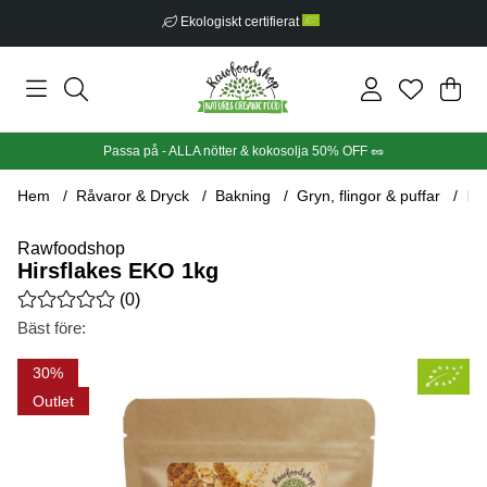
Ekologiskt certifierat
Din
Anta
.
Passa på - ALLA nötter & kokosolja 50% OFF 🥜
Hem
Råvaror & Dryck
Bakning
Gryn, flingor & puffar
Hi
Rawfoodshop
Hirsflakes EKO 1kg
Medelbetyg 0 av 5 Antal betyg 0
(
0
)
Bäst före:
Produktbilder Hirsflakes EKO 1kg
30
Outlet