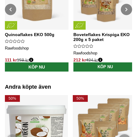
Quinoaflakes EKO 500g
Boveteflakes Krispiga EKO
200g x 5 paket
Rawfoodshop
Rawfoodshop
111 kr
159 kr
212 kr
424 kr
Ordinarie pris:
Ordinarie pris:
KÖP NU
KÖP NU
Andra köpte även
50%
50%