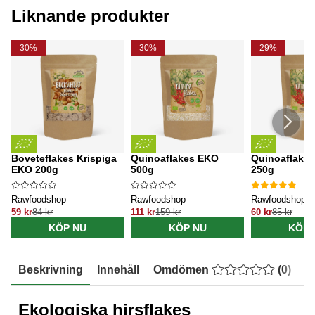
Liknande produkter
30%
30%
29%
Boveteflakes Krispiga
Quinoaflakes EKO
Quinoaflake
EKO 200g
500g
250g
Rawfoodshop
Rawfoodshop
Rawfoodshop
59 kr
84 kr
111 kr
159 kr
60 kr
85 kr
KÖP NU
KÖP NU
KÖP 
Beskrivning
Innehåll
Omdömen
(
0
)
E
Ekologiska hirsflakes