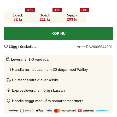
30
40
50
1-pack
3-pack
5-pack
82 kr
211 kr
293 kr
KÖP NU
Lägg i önskelistan
Artnr:
RAW006644001
Leverans:
1-3 vardagar
Handla nu - betala inom 30 dagar med Walley
Fri standardfrakt över 499kr
Expressleverans möjlig i kassan
Handla tryggt med våra samarbetspartners