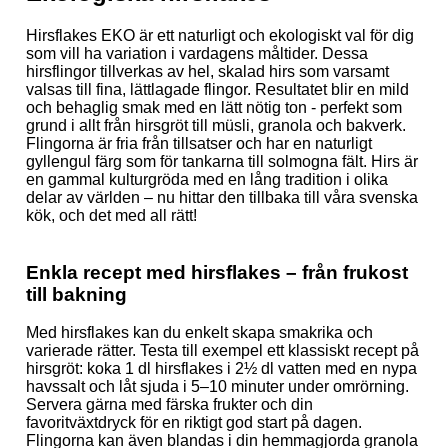
Hirsflakes EKO är ett naturligt och ekologiskt val för dig
som vill ha variation i vardagens måltider. Dessa
hirsflingor tillverkas av hel, skalad hirs som varsamt
valsas till fina, lättlagade flingor. Resultatet blir en mild
och behaglig smak med en lätt nötig ton - perfekt som
grund i allt från hirsgröt till müsli, granola och bakverk.
Flingorna är fria från tillsatser och har en naturligt
gyllengul färg som för tankarna till solmogna fält. Hirs är
en gammal kulturgröda med en lång tradition i olika
delar av världen – nu hittar den tillbaka till våra svenska
kök, och det med all rätt!
Enkla recept med hirsflakes – från frukost
till bakning
Med hirsflakes kan du enkelt skapa smakrika och
varierade rätter. Testa till exempel ett klassiskt recept på
hirsgröt: koka 1 dl hirsflakes i 2½ dl vatten med en nypa
havssalt och låt sjuda i 5–10 minuter under omrörning.
Servera gärna med färska frukter och din
favoritväxtdryck för en riktigt god start på dagen.
Flingorna kan även blandas i din hemmagjorda granola