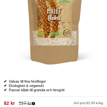
✔
Valsas till fina hirsflingor
✔
Ekologiskt & veganskt
✔
Passar både till granola och hirsgröt
82
kr
117
kr
Jmf.pris:
82.00 kr/kg