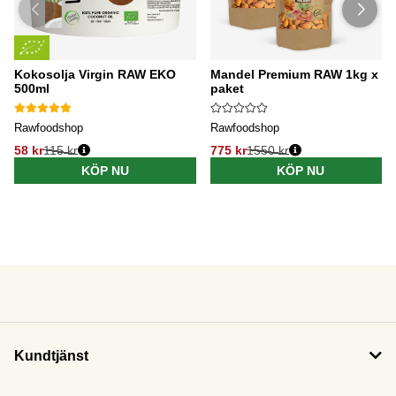
Kokosolja Virgin RAW EKO
Mandel Premium RAW 1kg x 5
500ml
paket
Rawfoodshop
Rawfoodshop
58 kr
115 kr
775 kr
1550 kr
KÖP NU
KÖP NU
Kundtjänst