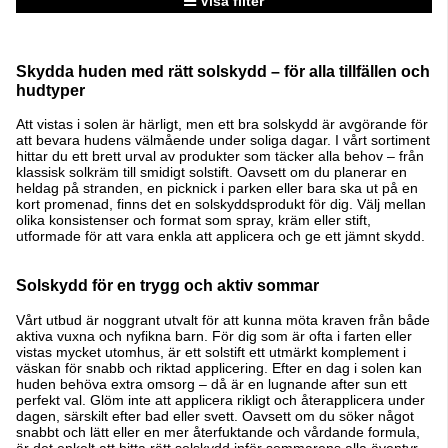
Visa filter
Produkter
Skydda huden med rätt solskydd – för alla tillfällen och
hudtyper
Att vistas i solen är härligt, men ett bra solskydd är avgörande för
att bevara hudens välmående under soliga dagar. I vårt sortiment
hittar du ett brett urval av produkter som täcker alla behov – från
klassisk solkräm till smidigt solstift. Oavsett om du planerar en
heldag på stranden, en picknick i parken eller bara ska ut på en
kort promenad, finns det en solskyddsprodukt för dig. Välj mellan
olika konsistenser och format som spray, kräm eller stift,
utformade för att vara enkla att applicera och ge ett jämnt skydd.
Solskydd för en trygg och aktiv sommar
Vårt utbud är noggrant utvalt för att kunna möta kraven från både
aktiva vuxna och nyfikna barn. För dig som är ofta i farten eller
vistas mycket utomhus, är ett solstift ett utmärkt komplement i
väskan för snabb och riktad applicering. Efter en dag i solen kan
huden behöva extra omsorg – då är en lugnande after sun ett
perfekt val. Glöm inte att applicera rikligt och återapplicera under
dagen, särskilt efter bad eller svett. Oavsett om du söker något
snabbt och lätt eller en mer återfuktande och vårdande formula,
är det enkelt att hitta rätt solskydd inför sommarens alla äventyr.