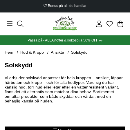
Bonus på allt du handlar
Din
Anta
.
Passa på - ALLA nötter & kokosolja 50% OFF 🥜
Hem
Hud & Kropp
Ansikte
Solskydd
Solskydd
Vi erbjuder solskydd anpassat för hela kroppen – ansikte, läppar,
hårbotten och kropp – och för alla hudtyper. Vare sig du har
känslig hud, torr hud eller letar efter en vattenresistent variant,
finns det ett alternativ som matchar dina behov. Sortimentet
omfattar produkter som både skyddar och vårdar, med en
behaglig känsla på huden.