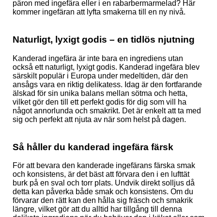
päron med ingefära eller i en rabarbermarmelad? Här
kommer ingefäran att lyfta smakerna till en ny nivå.
Naturligt, lyxigt godis – en tidlös njutning
Kanderad ingefära är inte bara en ingrediens utan
också ett naturligt, lyxigt godis. Kanderad ingefära blev
särskilt populär i Europa under medeltiden, där den
ansågs vara en riktig delikatess. Idag är den fortfarande
älskad för sin unika balans mellan sötma och hetta,
vilket gör den till ett perfekt godis för dig som vill ha
något annorlunda och smakrikt. Det är enkelt att ta med
sig och perfekt att njuta av när som helst på dagen.
Så håller du kanderad ingefära färsk
För att bevara den kanderade ingefärans färska smak
och konsistens, är det bäst att förvara den i en lufttät
burk på en sval och torr plats. Undvik direkt solljus då
detta kan påverka både smak och konsistens. Om du
förvarar den rätt kan den hålla sig fräsch och smakrik
längre, vilket gör att du alltid har tillgång till denna