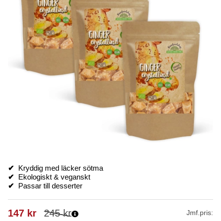
✔
Kryddig med läcker sötma
✔
Ekologiskt & veganskt
✔
Passar till desserter
147
kr
245
kr
Jmf.pris: