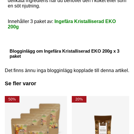
delikata ingrediens när du behöver den i köket eller som
en söt njutning.
Innehåller 3 paket av:
Ingefära Kristalliserad EKO
200g
Blogginlägg om Ingefära Kristalliserad EKO 200g x 3
paket
Det finns ännu inga blogginlägg kopplade till denna artikel.
Se fler varor
50%
20%