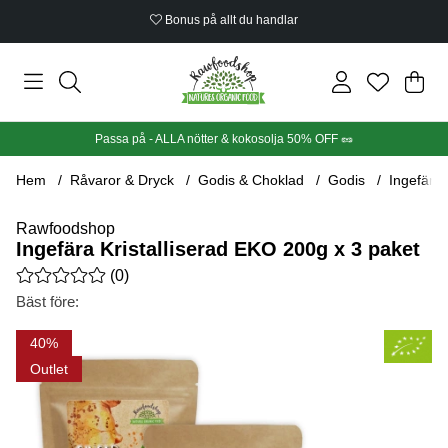
Bonus på allt du handlar
Din
Anta
.
Passa på - ALLA nötter & kokosolja 50% OFF 🥜
Hem
Råvaror & Dryck
Godis & Choklad
Godis
Ingefära 
Rawfoodshop
Ingefära Kristalliserad EKO 200g x 3 paket
Medelbetyg 0 av 5 Antal betyg 0
(
0
)
Bäst före:
Produktbilder Ingefära Kristalliserad EKO 200g x 3 paket
40
Outlet