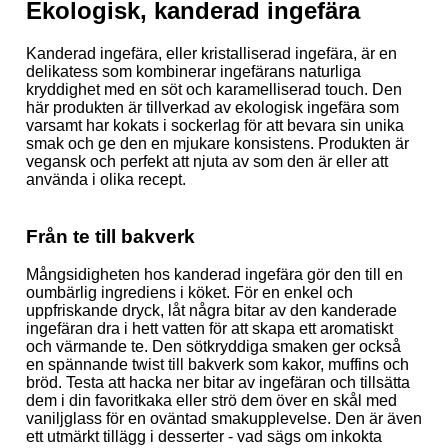
Ekologisk, kanderad ingefära
Kanderad ingefära, eller kristalliserad ingefära, är en
delikatess som kombinerar ingefärans naturliga
kryddighet med en söt och karamelliserad touch. Den
här produkten är tillverkad av ekologisk ingefära som
varsamt har kokats i sockerlag för att bevara sin unika
smak och ge den en mjukare konsistens. Produkten är
vegansk och perfekt att njuta av som den är eller att
använda i olika recept.
Från te till bakverk
Mångsidigheten hos kanderad ingefära gör den till en
oumbärlig ingrediens i köket. För en enkel och
uppfriskande dryck, låt några bitar av den kanderade
ingefäran dra i hett vatten för att skapa ett aromatiskt
och värmande te. Den sötkryddiga smaken ger också
en spännande twist till bakverk som kakor, muffins och
bröd. Testa att hacka ner bitar av ingefäran och tillsätta
dem i din favoritkaka eller strö dem över en skål med
vaniljglass för en oväntad smakupplevelse. Den är även
ett utmärkt tillägg i desserter - vad sägs om inkokta