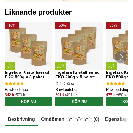
Liknande produkter
40%
50%
50%
Ingefära Kristalliserad
Ingefära Kristalliserad
Ingefära Kris
EKO 500g x 3 paket
EKO 200g x 5 paket
EKO 500g x 5
Rawfoodshop
Rawfoodshop
Rawfoodshop
342 kr
570 kr
201 kr
401 kr
475 kr
950 kr
KÖP NU
KÖP NU
KÖP 
Beskrivning
Omdömen
(
0
)
Egenskaper