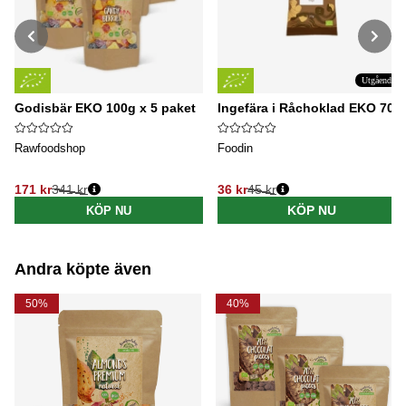
Utgående
Godisbär EKO 100g x 5 paket
Ingefära i Råchoklad EKO 70g
Rawfoodshop
Foodin
171 kr
341 kr
36 kr
45 kr
Ordinarie pris:
Ordinarie pris:
KÖP NU
KÖP NU
Andra köpte även
50%
40%