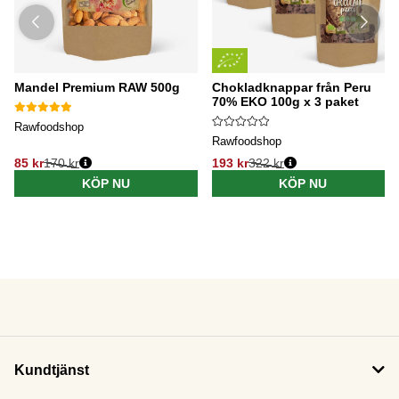
Mandel Premium RAW 500g
Chokladknappar från Peru
70% EKO 100g x 3 paket
Rawfoodshop
Rawfoodshop
85 kr
170 kr
193 kr
322 kr
KÖP NU
KÖP NU
Kundtjänst