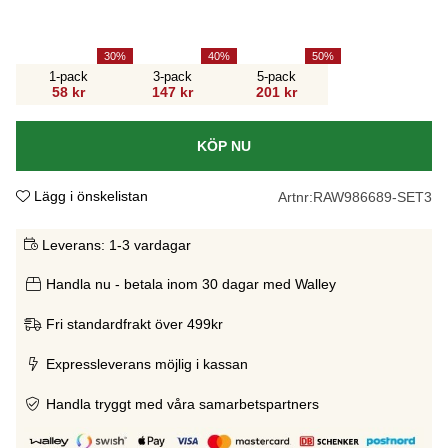
30
40
50
1-pack
3-pack
5-pack
58 kr
147 kr
201 kr
KÖP NU
Lägg i önskelistan
Artnr:
RAW986689-SET3
Leverans:
1-3 vardagar
Handla nu - betala inom 30 dagar med Walley
Fri standardfrakt över 499kr
Expressleverans möjlig i kassan
Handla tryggt med våra samarbetspartners