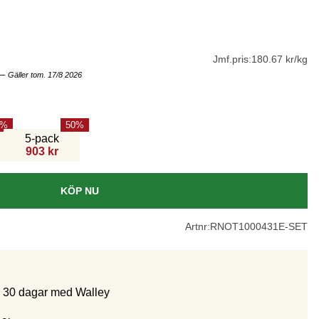
Jmf.pris:
180.67 kr/kg
–
Gäller tom. 17/8 2026
50
5-pack
903 kr
KÖP NU
Artnr:
RNOT1000431E-SET
m 30 dagar med Walley