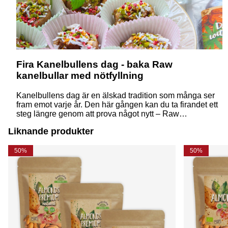
Fira Kanelbullens dag - baka Raw
kanelbullar med nötfyllning
Kanelbullens dag är en älskad tradition som många ser
fram emot varje år. Den här gången kan du ta firandet ett
steg längre genom att prova något nytt – Raw
kanelbullar. Dessa goda rawfood-bullar bjuder på alla
Liknande produkter
smaker du älskar, men med ett hållbart vis - helt utan ugn
eller vitt socker.
50%
50%