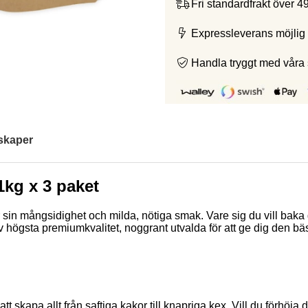
Fri standardfrakt över 4
Expressleverans möjlig 
Handla tryggt med våra
skaper
1kg x 3 paket
sin mångsidighet och milda, nötiga smak. Vare sig du vill baka g
 högsta premiumkvalitet, noggrant utvalda för att ge dig den b
 skapa allt från saftiga kakor till knapriga kex. Vill du förhöja 