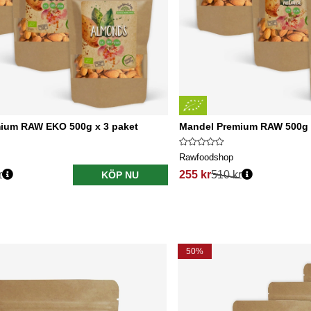
ium RAW EKO 500g x 3 paket
Mandel Premium RAW 500g 
Rawfoodshop
r
255 kr
510 kr
KÖP NU
50%