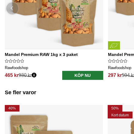
Mandel Premium RAW 1kg x 3 paket
Mandel Prem
Rawfoodshop
Rawfoodshop
465 kr
930 kr
297 kr
594 k
KÖP NU
Se fler varor
40%
50%
Kort datum