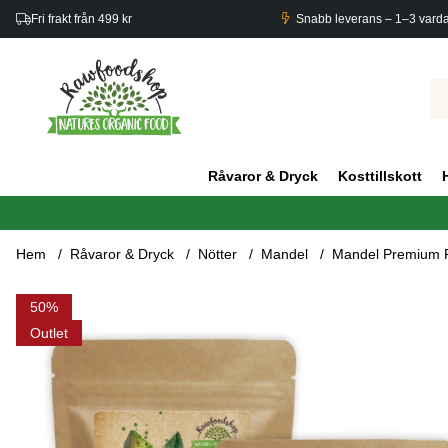
Fri frakt från 499 kr
Snabb leverans – 1–3 vard
Råvaror & Dryck
Kosttillskott
Hem
Råvaror & Dryck
Nötter
Mandel
Mandel Premium 
Produktbilder Mandel Premium RAW EKO 1kg x 3 paket
50
Outlet