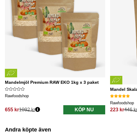
Mandelmjöl Premium RAW EKO 1kg x 3 paket
Mandel Skal
Rawfoodshop
Rawfoodshop
655 kr
1092 kr
KÖP NU
223 kr
446 k
Ordinarie pris:
Ordinarie pri
Andra köpte även