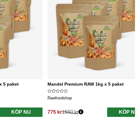
 5 paket
Mandel Premium RAW 1kg x 5 paket
Rawfoodshop
KÖP NU
775 kr
1550 kr
KÖP NU
Ordinarie pris: