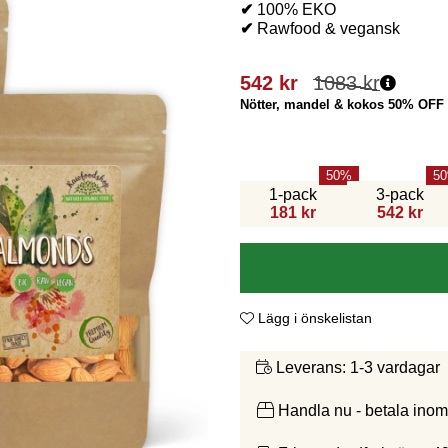
✔
100% EKO
✔
Rawfood & vegansk
542
kr
1083
kr
Nötter, mandel & kokos 50% OFF
50
50
1-pack
3-pack
181 kr
542 kr
Lägg i önskelistan
1-3 vardagar
Leverans:
Handla nu - betala ino