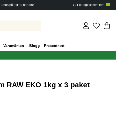
Bonus på allt du handlar
Ekologiskt certifierat
Di
An
.
Varumärken
Blogg
Presentkort
m RAW EKO 1kg x 3 paket
g 0