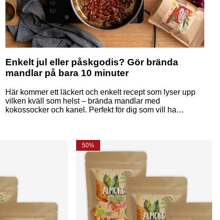
Enkelt jul eller påskgodis? Gör brända
mandlar på bara 10 minuter
Här kommer ett läckert och enkelt recept som lyser upp
vilken kväll som helst – brända mandlar med
kokossocker och kanel. Perfekt för dig som vill ha
veganska alternativ på godisbordet utan att kompromissa
med smaken. Och det bästa av allt? Det tar bara 10
minuter att göra!
50%