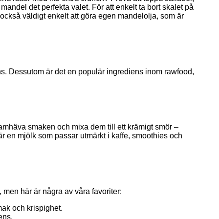
ndel det perfekta valet. För att enkelt ta bort skalet på
 också väldigt enkelt att göra egen mandelolja
, som är
stens. Dessutom är det en populär ingrediens inom rawfood,
ramhäva smaken och mixa dem till ett krämigt smör –
 är en mjölk som passar utmärkt i kaffe, smoothies och
v, men här är några av våra favoriter:
ak och krispighet.
ens.