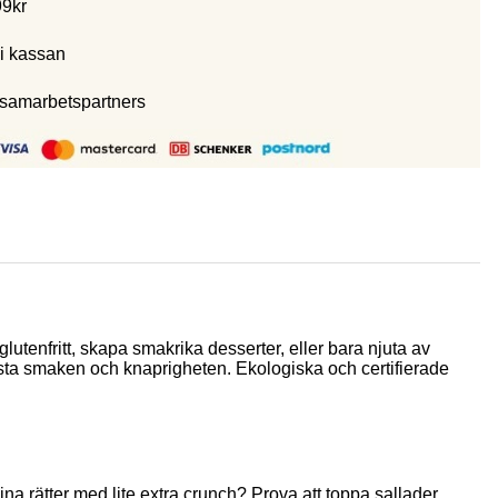
99kr
i kassan
 samarbetspartners
lutenfritt
, skapa smakrika desserter, eller bara njuta av
ästa smaken och knaprigheten. Ekologiska och certifierade
dina rätter med lite extra crunch? Prova att toppa sallader,