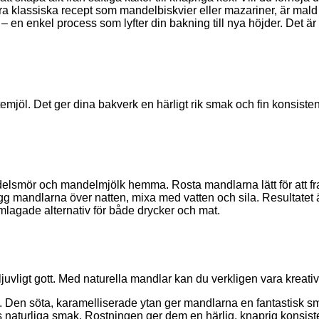
 klassiska recept som mandelbiskvier eller mazariner, är mald ma
en enkel process som lyfter din bakning till nya höjder. Det är
vetemjöl. Det ger dina bakverk en härligt rik smak och fin konsi
delsmör och mandelmjölk hemma. Rosta mandlarna lätt för att f
ägg mandlarna över natten, mixa med vatten och sila. Resultatet
lagade alternativ för både drycker och mat.
å ljuvligt gott. Med naturella mandlar kan du verkligen vara kreati
. Den söta, karamelliserade ytan ger mandlarna en fantastisk sm
 naturliga smak. Rostningen ger dem en härlig, knaprig konsist