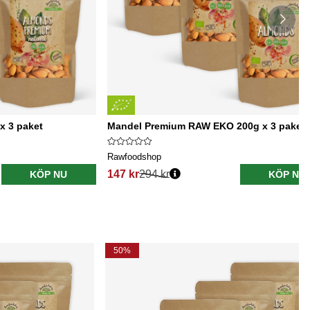
x 3 paket
Mandel Premium RAW EKO 200g x 3 paket
Rawfoodshop
147 kr
294 kr
KÖP NU
KÖP NU
50%