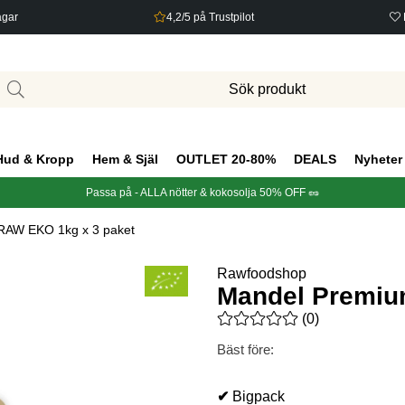
agar
4,2/5 på Trustpilot
Hud & Kropp
Hem & Själ
OUTLET 20-80%
DEALS
Nyheter
Passa på - ALLA nötter & kokosolja 50% OFF 🥜
RAW EKO 1kg x 3 paket
Rawfoodshop
Mandel Premiu
Medelbetyg 0 av 5 Antal bety
(
0
)
Bäst före:
✔
Bigpack