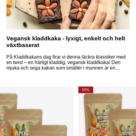
Vegansk kladdkaka - lyxigt, enkelt och helt
växtbaserat
På Kladdkakans dag firar vi denna läckra klassiker med
en twist – en härligt kladdig, vegansk kladdkaka! Den
mjuka och sega kakan som smälter i munnen är en
favorit för många, och med enkla, växtbaserade
ingredienser kan du göra en minst lika god variant utan
mejeriprodukter eller ägg.
50%