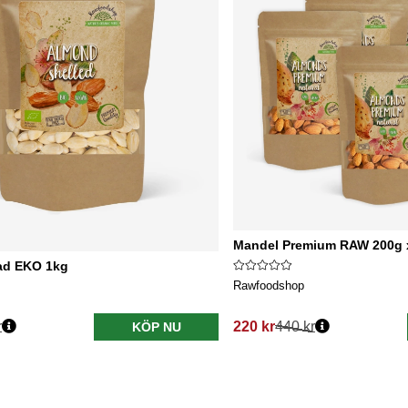
Mandel Premium RAW 200g x
ad EKO 1kg
Rawfoodshop
r
220 kr
440 kr
KÖP NU
s:
Ordinarie pris: