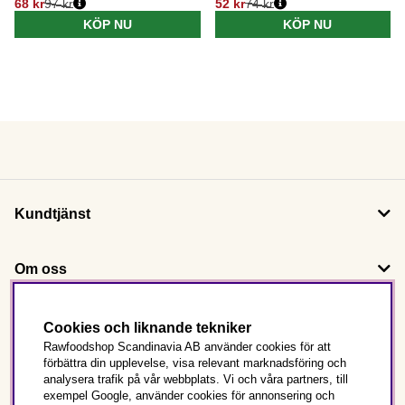
68 kr
97 kr
52 kr
74 kr
KÖP NU
KÖP NU
Kundtjänst
Om oss
Följ oss
Cookies och liknande tekniker
Rawfoodshop Scandinavia AB använder cookies för att
förbättra din upplevelse, visa relevant marknadsföring och
Det här är Rawfoodshop
analysera trafik på vår webbplats. Vi och våra partners, till
exempel Google, använder cookies för annonsering och