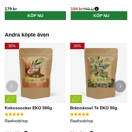
179 kr
104 kr
149 kr
Ordinarie pris:
KÖP NU
KÖP NU
Andra köpte även
30%
30%
Kokossocker EKO 500g
Brännässel Te EKO 50g
Rawfoodshop
Rawfoodshop