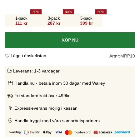
30
40
50
1-pack
3-pack
5-pack
111 kr
287 kr
399 kr
KÖP NU
Lägg i önskelistan
Artnr:
MRP10
Leverans:
1-3 vardagar
Handla nu - betala inom 30 dagar med Walley
Fri standardfrakt över 499kr
Expressleverans möjlig i kassan
Handla tryggt med våra samarbetspartners