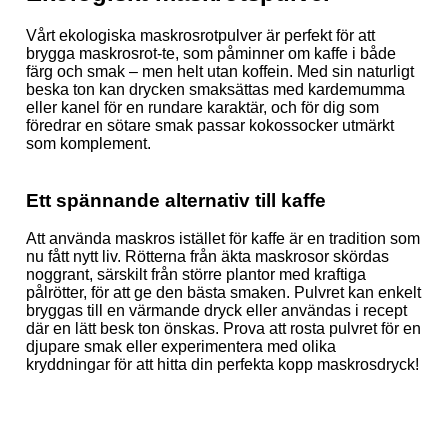
Vårt ekologiska maskrosrotpulver är perfekt för att
brygga maskrosrot-te, som påminner om kaffe i både
färg och smak – men helt utan koffein. Med sin naturligt
beska ton kan drycken smaksättas med kardemumma
eller kanel för en rundare karaktär, och för dig som
föredrar en sötare smak passar kokossocker utmärkt
som komplement.
Ett spännande alternativ till kaffe
Att använda maskros istället för kaffe är en tradition som
nu fått nytt liv. Rötterna från äkta maskrosor skördas
noggrant, särskilt från större plantor med kraftiga
pålrötter, för att ge den bästa smaken. Pulvret kan enkelt
bryggas till en värmande dryck eller användas i recept
där en lätt besk ton önskas. Prova att rosta pulvret för en
djupare smak eller experimentera med olika
kryddningar för att hitta din perfekta kopp maskrosdryck!