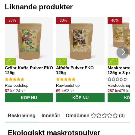
Liknande produkter
30%
30%
40%
Grönt Kaffe Pulver EKO
Alfalfa Pulver EKO
Maskrosrotp
125g
125g
125g x 3 pak
Rawfoodshop
Rawfoodshop
Rawfoodshop
87 kr
124 kr
69 kr
98 kr
287 kr
479 kr
KÖP NU
KÖP NU
KÖP 
Beskrivning
Innehåll
Omdömen
(
0
)
E
Ekologiskt maskrotspulver