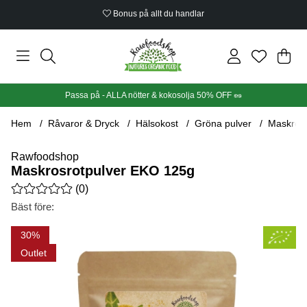
Bonus på allt du handlar
Din
Anta
.
Passa på - ALLA nötter & kokosolja 50% OFF 🥜
Hem
Råvaror & Dryck
Hälsokost
Gröna pulver
Maskros
Rawfoodshop
Maskrosrotpulver EKO 125g
Medelbetyg 0 av 5 Antal betyg 0
(
0
)
Bäst före:
Produktbilder Maskrosrotpulver EKO 125g
30
Outlet