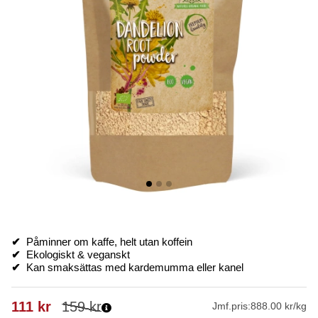
✔
Påminner om kaffe, helt utan koffein
✔
Ekologiskt & veganskt
✔
Kan smaksättas med kardemumma eller kanel
111
kr
159
kr
Jmf.pris:
888.00 kr/kg