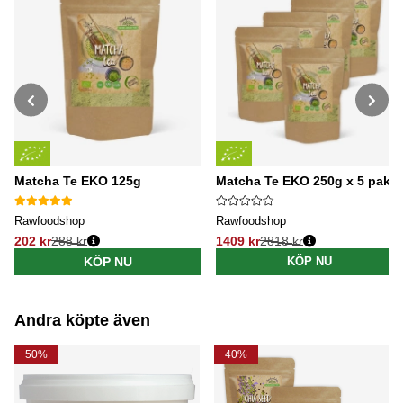
Matcha Te EKO 125g
Matcha Te EKO 250g x 5 paket
Rawfoodshop
Rawfoodshop
202 kr
288 kr
1409 kr
2818 kr
Ordinarie pris:
Ordinarie pris:
KÖP NU
KÖP NU
Andra köpte även
50%
40%