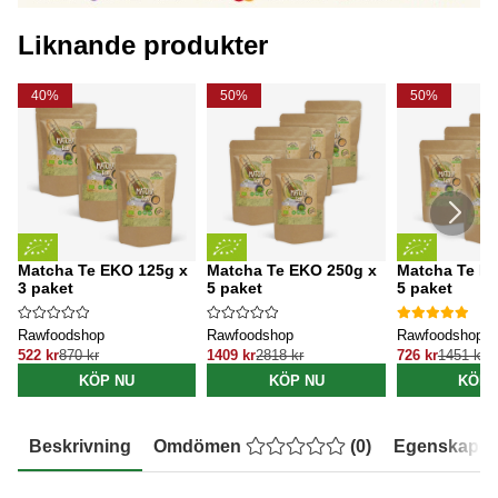
Liknande produkter
40%
50%
50%
Matcha Te EKO 125g x
Matcha Te EKO 250g x
Matcha Te E
3 paket
5 paket
5 paket
Rawfoodshop
Rawfoodshop
Rawfoodshop
522 kr
870 kr
1409 kr
2818 kr
726 kr
1451 kr
KÖP NU
KÖP NU
KÖP 
Beskrivning
Omdömen
(
0
)
Egenskaper