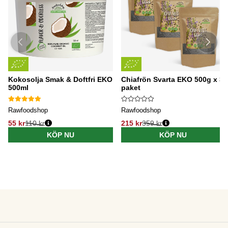
Kokosolja Smak & Doftfri EKO
Chiafrön Svarta EKO 500g x 3
500ml
paket
Rawfoodshop
Rawfoodshop
55 kr
110 kr
215 kr
359 kr
KÖP NU
KÖP NU