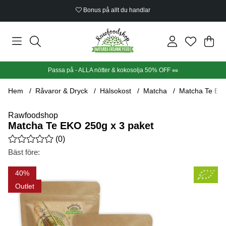
Bonus på allt du handlar
Din
Anta
.
Passa på - ALLA nötter & kokosolja 50% OFF 🥜
Hem
Råvaror & Dryck
Hälsokost
Matcha
Matcha Te EKO
Rawfoodshop
Matcha Te EKO 250g x 3 paket
Medelbetyg 0 av 5 Antal betyg 0
(
0
)
Bäst före:
Produktbilder Matcha Te EKO 250g x 3 paket
40
Outlet