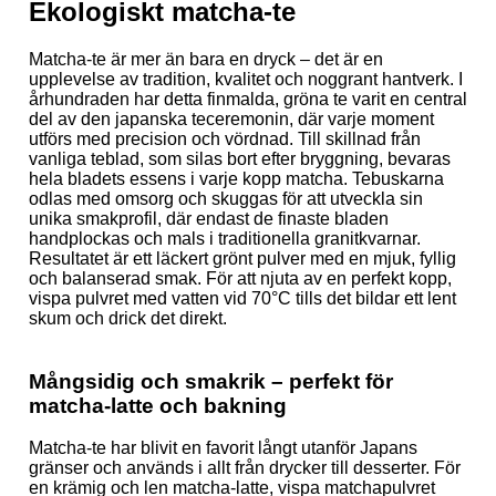
Ekologiskt matcha-te
Matcha-te är mer än bara en dryck – det är en
upplevelse av tradition, kvalitet och noggrant hantverk. I
århundraden har detta finmalda, gröna te varit en central
del av den japanska teceremonin, där varje moment
utförs med precision och vördnad. Till skillnad från
vanliga teblad, som silas bort efter bryggning, bevaras
hela bladets essens i varje kopp matcha. Tebuskarna
odlas med omsorg och skuggas för att utveckla sin
unika smakprofil, där endast de finaste bladen
handplockas och mals i traditionella granitkvarnar.
Resultatet är ett läckert grönt pulver med en mjuk, fyllig
och balanserad smak. För att njuta av en perfekt kopp,
vispa pulvret med vatten vid 70°C tills det bildar ett lent
skum och drick det direkt.
Mångsidig och smakrik – perfekt för
matcha-latte och bakning
Matcha-te har blivit en favorit långt utanför Japans
gränser och används i allt från drycker till desserter. För
en krämig och len matcha-latte, vispa matchapulvret