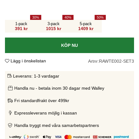
30
40
50
1-pack
3-pack
5-pack
391 kr
1015 kr
1409 kr
KÖP NU
Lägg i önskelistan
Artnr:
RAWTE002-SET3
Leverans:
1-3 vardagar
Handla nu - betala inom 30 dagar med Walley
Fri standardfrakt över 499kr
Expressleverans möjlig i kassan
Handla tryggt med våra samarbetspartners