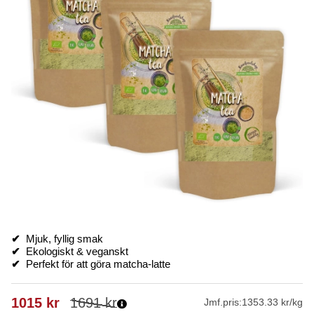
✔
Mjuk, fyllig smak
✔
Ekologiskt & veganskt
✔
Perfekt för att göra matcha-latte
1015
kr
1691
kr
Jmf.pris:
1353.33 kr/kg