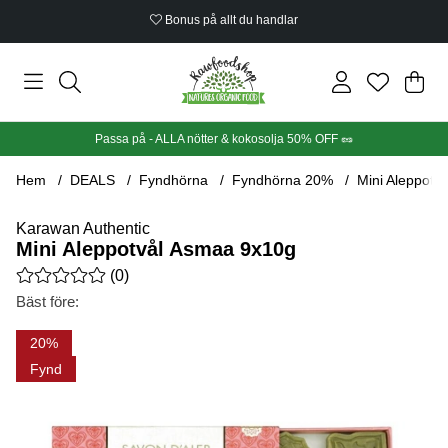
Bonus på allt du handlar
Din
Anta
.
Passa på - ALLA nötter & kokosolja 50% OFF 🥜
Hem
DEALS
Fyndhörna
Fyndhörna 20%
Mini Aleppotv
Karawan Authentic
Mini Aleppotvål Asmaa 9x10g
Medelbetyg 0 av 5 Antal betyg 0
(
0
)
Bäst före:
Produktbilder Mini Aleppotvål Asmaa 9x10g
20
Fynd