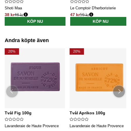
Shoti Maa
Le Comptoir D'herboristerie
38 kr
48 kr
47 kr
59 kr
Ordinarie pris:
Ordinarie pris:
KÖP NU
KÖP NU
Andra köpte även
20%
20%
Tvål Fig 100g
Tvål Aprikos 100g
Lavanderaie de Haute Provence
Lavanderaie de Haute Provence