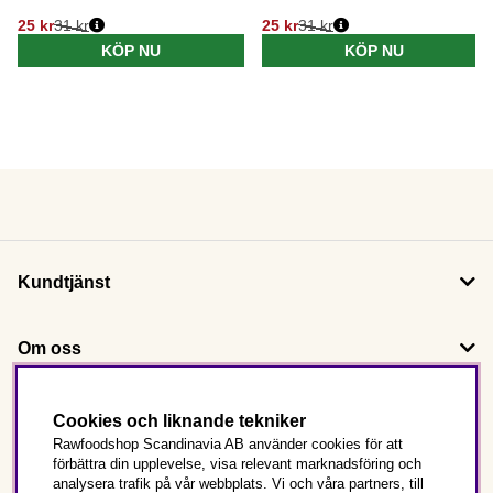
25 kr
31 kr
25 kr
31 kr
KÖP NU
KÖP NU
Kundtjänst
Om oss
Följ oss
Cookies och liknande tekniker
Rawfoodshop Scandinavia AB använder cookies för att
förbättra din upplevelse, visa relevant marknadsföring och
Det här är Rawfoodshop
analysera trafik på vår webbplats. Vi och våra partners, till