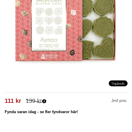
Utgående
111
kr
139
kr
Jmf.pris:
Fynda varan idag - se fler fyndvaror här!