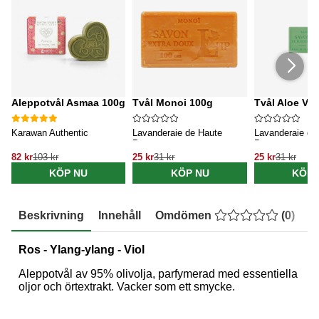
Aleppotvål Asmaa 100g
Tvål Monoi 100g
Tvål Aloe Ver
Karawan Authentic
Lavanderaie de Haute
Lavanderaie de
Provence
Provence
82 kr
103 kr
25 kr
31 kr
25 kr
31 kr
KÖP NU
KÖP NU
KÖP 
Beskrivning
Innehåll
Omdömen
(
0
)
E
Ros - Ylang-ylang - Viol
Aleppotvål av 95% olivolja, parfymerad med essentiella
oljor och örtextrakt. Vacker som ett smycke.