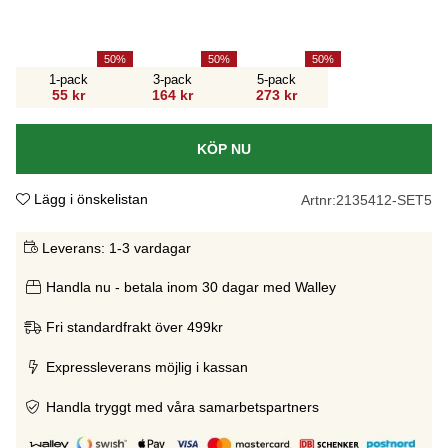
50
50
50
1-pack
3-pack
5-pack
55 kr
164 kr
273 kr
KÖP NU
Lägg i önskelistan
Artnr:
2135412-SET5
Leverans:
1-3 vardagar
Handla nu - betala inom 30 dagar med Walley
Fri standardfrakt över 499kr
Expressleverans möjlig i kassan
Handla tryggt med våra samarbetspartners