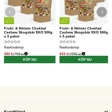
Frukt- & Nötmix Choklad
Frukt- & Nötmix Choklad
Cashew Skogsbär EKO 500g
Cashew Skogsbär EKO 500g
x 3 paket
x 5 paket
Rawfoodshop
Rawfoodshop
380 kr
759 kr
633 kr
1265 kr
KÖP NU
KÖP NU
Kundtjänst