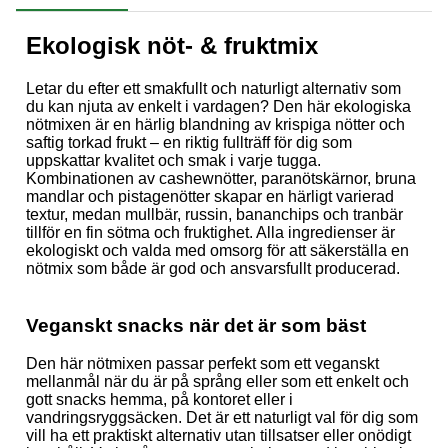
Ekologisk nöt- & fruktmix
Letar du efter ett smakfullt och naturligt alternativ som
du kan njuta av enkelt i vardagen? Den här ekologiska
nötmixen är en härlig blandning av krispiga nötter och
saftig torkad frukt – en riktig fullträff för dig som
uppskattar kvalitet och smak i varje tugga.
Kombinationen av cashewnötter, paranötskärnor, bruna
mandlar och pistagenötter skapar en härligt varierad
textur, medan mullbär, russin, bananchips och tranbär
tillför en fin sötma och fruktighet. Alla ingredienser är
ekologiskt och valda med omsorg för att säkerställa en
nötmix som både är god och ansvarsfullt producerad.
Veganskt snacks när det är som bäst
Den här nötmixen passar perfekt som ett veganskt
mellanmål när du är på språng eller som ett enkelt och
gott snacks hemma, på kontoret eller i
vandringsryggsäcken. Det är ett naturligt val för dig som
vill ha ett praktiskt alternativ utan tillsatser eller onödigt