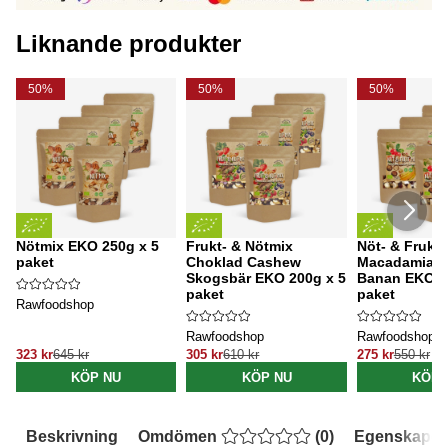
Liknande produkter
50%
50%
50%
Nötmix EKO 250g x 5
Frukt- & Nötmix
Nöt- & Frukt
paket
Choklad Cashew
Macadamia T
Skogsbär EKO 200g x 5
Banan EKO 2
paket
paket
Rawfoodshop
Rawfoodshop
Rawfoodshop
323 kr
645 kr
305 kr
610 kr
275 kr
550 kr
KÖP NU
KÖP NU
KÖP 
Beskrivning
Omdömen
(
0
)
Egenskaper