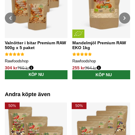
Valnötter i bitar Premium RAW
Mandelmjöl Premium RAW
500g x 5 paket
EKO 1kg
Rawfoodshop
Rawfoodshop
304 kr
760 kr
255 kr
364 kr
Ordinarie pris:
Ordinarie pris:
KÖP NU
KÖP NU
Andra köpte även
50%
50%