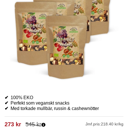
✔
100% EKO
✔
Perfekt som veganskt snacks
✔
Med torkade mullbär, russin & cashewnötter
273
kr
545
kr
Jmf.pris:
218.40 kr/kg