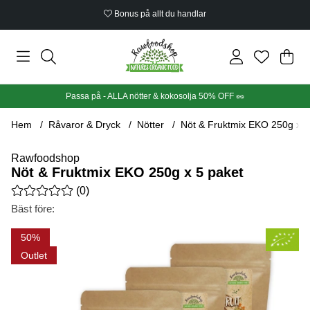
Bonus på allt du handlar
Din
Anta
.
Passa på - ALLA nötter & kokosolja 50% OFF 🥜
Hem
Råvaror & Dryck
Nötter
Nöt & Fruktmix EKO 250g x 5
Rawfoodshop
Nöt & Fruktmix EKO 250g x 5 paket
Medelbetyg 0 av 5 Antal betyg 0
(
0
)
Bäst före:
Produktbilder Nöt & Fruktmix EKO 250g x 5 paket
50
Outlet