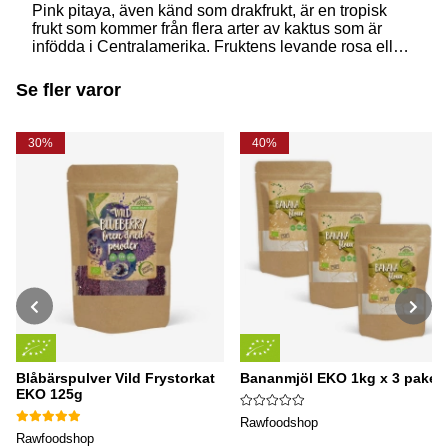
Pink pitaya, även känd som drakfrukt, är en tropisk
frukt som kommer från flera arter av kaktus som är
infödda i Centralamerika. Fruktens levande rosa eller
lila färg och unika utseende gör den ganska populär.
Testa vårt recept på rosa morgondryck, vackert, nyttigt
Se fler varor
och gott!
30%
40%
Blåbärspulver Vild Frystorkat
Bananmjöl EKO 1kg x 3 paket
EKO 125g
Rawfoodshop
Rawfoodshop