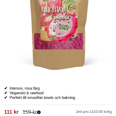
✔
Intensiv, rosa färg
✔
Veganskt & rawfood
✔
Perfekt till smoothie bowls och bakning
111
kr
159
kr
Jmf.pris:
1110.00 kr/kg