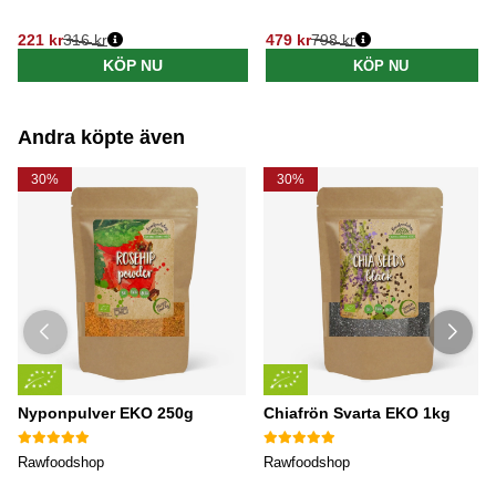
221 kr
316 kr
479 kr
798 kr
Ordinarie pris:
Ordinarie pris:
KÖP NU
KÖP NU
Andra köpte även
30%
30%
Nyponpulver EKO 250g
Chiafrön Svarta EKO 1kg
Rawfoodshop
Rawfoodshop