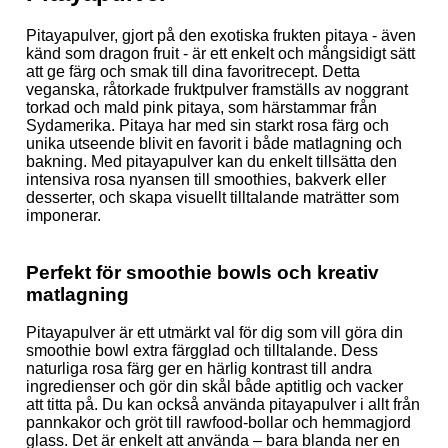
Pitayapulver, gjort på den exotiska frukten pitaya - även
känd som dragon fruit - är ett enkelt och mångsidigt sätt
att ge färg och smak till dina favoritrecept. Detta
veganska, råtorkade fruktpulver framställs av noggrant
torkad och mald pink pitaya, som härstammar från
Sydamerika. Pitaya har med sin starkt rosa färg och
unika utseende blivit en favorit i både matlagning och
bakning. Med pitayapulver kan du enkelt tillsätta den
intensiva rosa nyansen till smoothies, bakverk eller
desserter, och skapa visuellt tilltalande maträtter som
imponerar.
Perfekt för smoothie bowls och kreativ
matlagning
Pitayapulver är ett utmärkt val för dig som vill göra din
smoothie bowl extra färgglad och tilltalande. Dess
naturliga rosa färg ger en härlig kontrast till andra
ingredienser och gör din skål både aptitlig och vacker
att titta på. Du kan också använda pitayapulver i allt från
pannkakor och gröt till rawfood-bollar och hemmagjord
glass. Det är enkelt att använda – bara blanda ner en