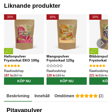
Liknande produkter
30%
30%
30%
Hallonpulver
Mangopulver
Blåbärspulver
Frystorkat EKO 100g
Frystorkad 125g
Frystorkat E
Rawfoodshop
Rawfoodshop
Rawfoodshop
187 kr
267 kr
128 kr
183 kr
221 kr
316 kr
KÖP NU
KÖP NU
KÖP 
Beskrivning
Innehåll
Omdömen
(
3
)
E
Pitayapulver