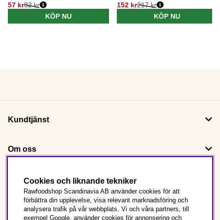
57 kr
82 kr
152 kr
217 kr
KÖP NU
KÖP NU
Kundtjänst
Om oss
Följ oss
Cookies och liknande tekniker
Rawfoodshop Scandinavia AB använder cookies för att
förbättra din upplevelse, visa relevant marknadsföring och
Det här är Rawfoodshop
analysera trafik på vår webbplats. Vi och våra partners, till
exempel Google, använder cookies för annonsering och