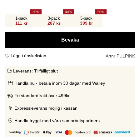
30
40
50
1-pack
3-pack
5-pack
111 kr
287 kr
399 kr
Bevaka
Lägg i önskelistan
Artnr:
PULPINK
Leverans:
Tillfälligt slut
Handla nu - betala inom 30 dagar med Walley
Fri standardfrakt över 499kr
Expressleverans möjlig i kassan
Handla tryggt med våra samarbetspartners