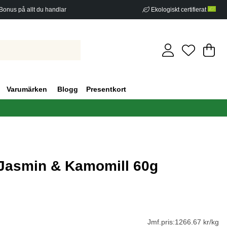
Bonus på allt du handlar
Ekologiskt certifierat
Di
An
.
Varumärken
Blogg
Presentkort
Jasmin & Kamomill 60g
g 0
Jmf.pris:
1266.67 kr/kg