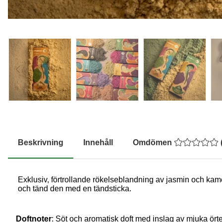
Beskrivning
Innehåll
Omdömen
Exklusiv, förtrollande rökelseblandning av jasmin och kamo
och tänd den med en tändsticka.
Doftnoter
:
Söt och aromatisk doft med inslag av mjuka ört