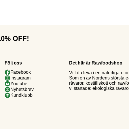
 10% OFF!
Följ oss
Det här är Rawfoodshop
Facebook
Vill du leva i en naturligar
Som en av Nordens största e-h
Instagram
råvaror, kosttillskott och raw
Youtube
vi startade: ekologiska råvaror
Nyhetsbrev
Kundklubb