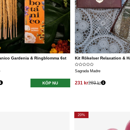
anico Gardenia & Ringblomma 6st
Kit Rökelser Relaxation & 
e
Sagrada Madre
231 kr
289 kr
KÖP NU
20%