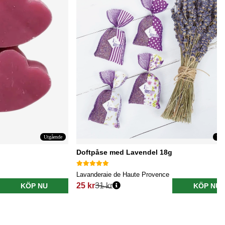
Utgående
Utg
Doftpåse med Lavendel 18g
Lavanderaie de Haute Provence
25 kr
31 kr
KÖP NU
KÖP NU
Ordinarie pris: