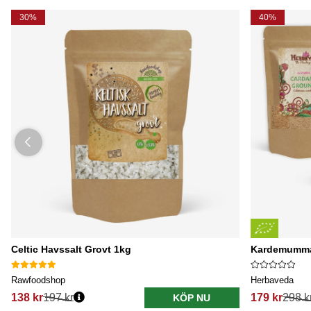
30%
40%
Celtic Havssalt Grovt 1kg
Kardemumma 
Rawfoodshop
Herbaveda
138 kr
197 kr
179 kr
298 k
KÖP NU