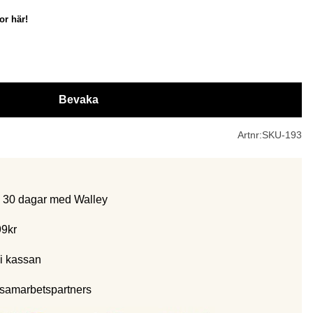
or här!
Bevaka
Artnr:
SKU-193
m 30 dagar med Walley
99kr
i kassan
 samarbetspartners