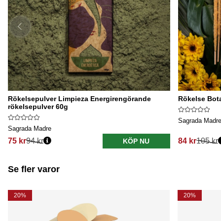
Rökelsepulver Limpieza Energirengörande
Rökelse Bot
rökelsepulver 60g
Sagrada Madr
Sagrada Madre
75 kr
94 kr
84 kr
105 kr
KÖP NU
Se fler varor
20%
20%