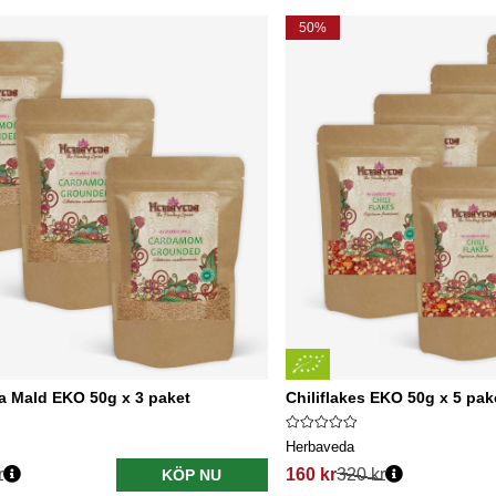
50%
Mald EKO 50g x 3 paket
Chiliflakes EKO 50g x 5 pak
Herbaveda
r
160 kr
320 kr
KÖP NU