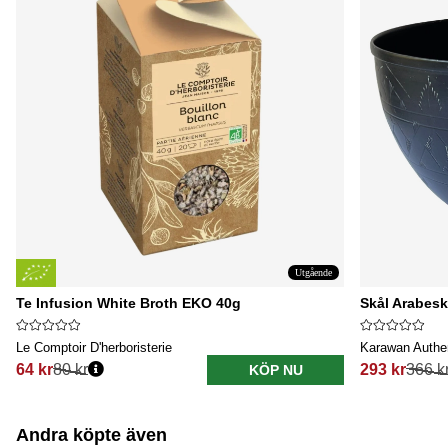
Utgående
Te Infusion White Broth EKO 40g
Skål Arabesk
Le Comptoir D'herboristerie
Karawan Authe
64 kr
80 kr
293 kr
366 k
KÖP NU
Ordinarie pris:
Ordinarie pri
Andra köpte även