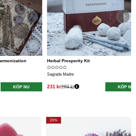
Harmonization
Herbal Prosperity Kit
Sagrada Madre
231 kr
289 kr
KÖP NU
KÖP NU
20%