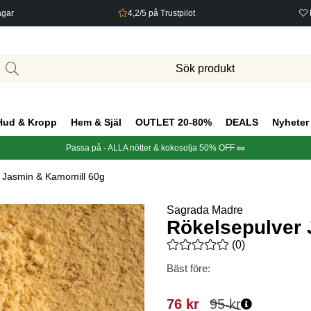
agar
4,2/5 på Trustpilot
Hud & Kropp
Hem & Själ
OUTLET 20-80%
DEALS
Nyheter
Passa på - ALLA nötter & kokosolja 50% OFF 🥜
 Jasmin & Kamomill 60g
Sagrada Madre
Rökelsepulver 
Medelbetyg 0 av 5 Antal bety
(
0
)
Bäst före:
76
kr
95
kr