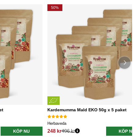
50%
et
Kardemumma Mald EKO 50g x 5 paket
Herbaveda
248 kr
496 kr
KÖP NU
KÖP NU