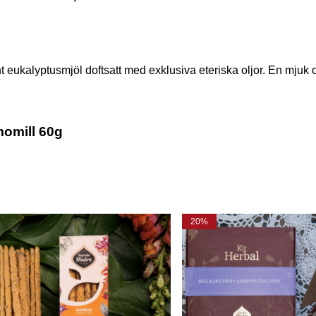
eukalyptusmjöl doftsatt med exklusiva eteriska oljor. En mjuk 
omill 60g
20%