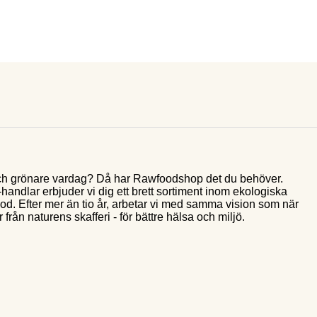
e och grönare vardag? Då har Rawfoodshop det du behöver.
andlar erbjuder vi dig ett brett sortiment inom ekologiska
food. Efter mer än tio år, arbetar vi med samma vision som när
 från naturens skafferi - för bättre hälsa och miljö.