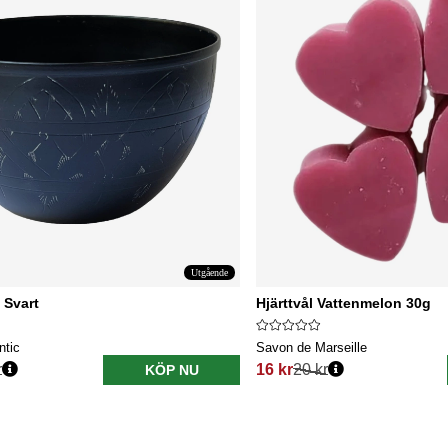
Utgående
 Svart
Hjärttvål Vattenmelon 30g
ntic
Savon de Marseille
r
16 kr
20 kr
KÖP NU
s:
Ordinarie pris: