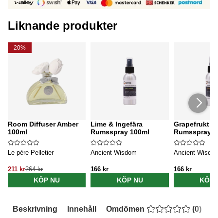
Liknande produkter
20%
Room Diffuser Amber
Lime & Ingefära
Grapefrukt &
100ml
Rumsspray 100ml
Rumsspray 1
Le père Pelletier
Ancient Wisdom
Ancient Wisdo
211 kr
264 kr
166 kr
166 kr
KÖP NU
KÖP NU
KÖP 
Beskrivning
Innehåll
Omdömen
(
0
)
E