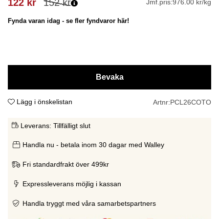
122
kr
152
kr
Jmf.pris:
976.00 kr/kg
Fynda varan idag - se fler fyndvaror här!
Bevaka
Lägg i önskelistan
Artnr:
PCL26COTO
Leverans:
Tillfälligt slut
Handla nu - betala inom 30 dagar med Walley
Fri standardfrakt över 499kr
Expressleverans möjlig i kassan
Handla tryggt med våra samarbetspartners