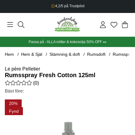
Bonus på allt du handlar
Din
Anta
.
Passa på - ALLA nötter & kokosolja 50% OFF 🥜
Hem
Hem & Själ
Stämning & doft
Rumsdoft
Rumsspray 
Le père Pelletier
Rumsspray Fresh Cotton 125ml
Medelbetyg 0 av 5 Antal betyg 0
(
0
)
Bäst före:
Produktbilder Rumsspray Fresh Cotton 125ml
20
Fynd