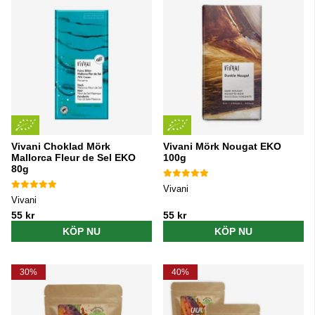
Vivani Choklad Mörk
Vivani Mörk Nougat EKO
Mallorca Fleur de Sel EKO
100g
80g
Vivani
Vivani
55 kr
55 kr
KÖP NU
KÖP NU
30%
40%