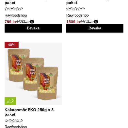
paket
paket
Rawfoodshop
Rawfoodshop
799 kr
1597 kr
1509 kr
3018 kr
Ordinarie pris:
Ordinarie pris:
Bevaka
Bevaka
40%
Kakaosmör EKO 250g x 3
paket
Rawfoodshop