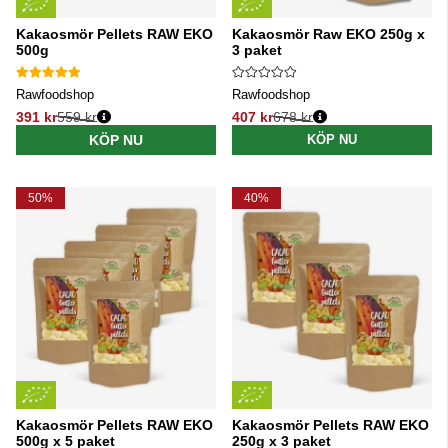
Kakaosmör Pellets RAW EKO
Kakaosmör Raw EKO 250g x
500g
3 paket
Rawfoodshop
Rawfoodshop
391 kr
559 kr
407 kr
678 kr
Ordinarie pris:
Ordinarie pris:
KÖP NU
KÖP NU
50%
40%
Kakaosmör Pellets RAW EKO
Kakaosmör Pellets RAW EKO
500g x 5 paket
250g x 3 paket