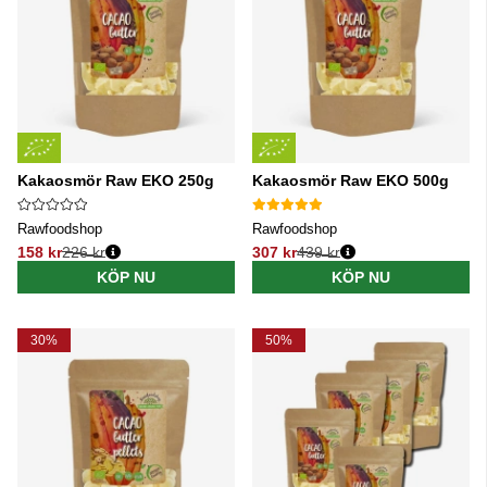
Kakaosmör Raw EKO 250g
Kakaosmör Raw EKO 500g
Rawfoodshop
Rawfoodshop
158 kr
226 kr
307 kr
439 kr
Ordinarie pris:
Ordinarie pris:
KÖP NU
KÖP NU
30%
50%