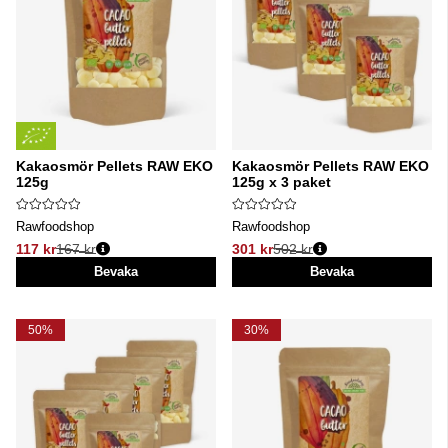
Kakaosmör Pellets RAW EKO
Kakaosmör Pellets RAW EKO
125g
125g x 3 paket
Rawfoodshop
Rawfoodshop
117 kr
167 kr
301 kr
502 kr
Ordinarie pris:
Ordinarie pris:
Bevaka
Bevaka
50%
30%