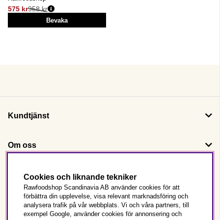
575 kr
958 kr
Ordinarie pris:
Bevaka
Kundtjänst
Om oss
Följ oss
Cookies och liknande tekniker
Rawfoodshop Scandinavia AB använder cookies för att
förbättra din upplevelse, visa relevant marknadsföring och
Det här är Rawfoodshop
analysera trafik på vår webbplats. Vi och våra partners, till
exempel Google, använder cookies för annonsering och