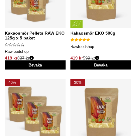
Kakaosmör Pellets RAW EKO
Kakaosmör EKO 500g
125g x 5 paket
Rawfoodshop
Rawfoodshop
419 kr
837 kr
419 kr
599 kr
Ordinarie pris:
Ordinarie pris:
Bevaka
Bevaka
40%
30%