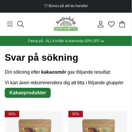
Bonus på allt du handlar
Din
Anta
.
Passa på - ALLA nötter & kokosolja 50% OFF 🥜
Svar på sökning
Din sökning efter
kakaosmör
gav följande resultat:
Vi kan även rekommendera dig att titta i följande grupp/er
Kakaoprodukter
30%
30%