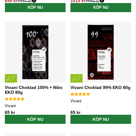
699 kr
1397 kr
1015 kr
1691 kr
Ordinarie pris:
Ordinarie pris:
KÖP NU
KÖP NU
Vivani Choklad 100% + Nibs
Vivani Choklad 99% EKO 80g
EKO 80g
Vivani
Vivani
65 kr
65 kr
KÖP NU
KÖP NU