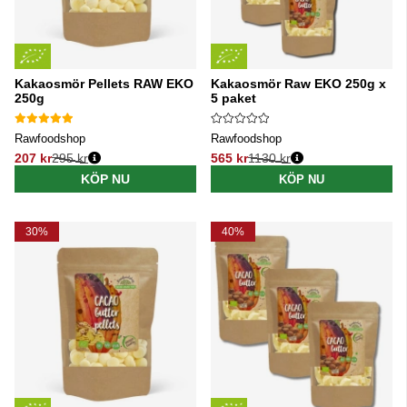
Kakaosmör Pellets RAW EKO
Kakaosmör Raw EKO 250g x
250g
5 paket
Rawfoodshop
Rawfoodshop
207 kr
295 kr
565 kr
1130 kr
Ordinarie pris:
Ordinarie pris:
KÖP NU
KÖP NU
30%
40%