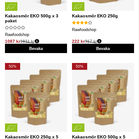
Kakaosmör EKO 500g x 3
Kakaosmör EKO 250g
paket
Rawfoodshop
Rawfoodshop
1087 kr
1811 kr
222 kr
317 kr
Ordinarie pris:
Ordinarie pris:
Bevaka
Bevaka
50%
50%
Kakaosmör EKO 250g x 5
Kakaosmör EKO 500g x 5