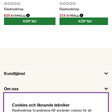
Rawfoodshop
Rawfoodshop
620 kr
1240 kr
215 kr
359 kr
KÖP NU
KÖP NU
Kundtjänst
Om oss
Följ oss
Cookies och liknande tekniker
Rawfoodshop Scandinavia AB använder cookies för att