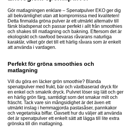
Gör matlagningen enklare – Spenatpulver EKO ger dig
all bekvämlighet utan att kompromissa med kvaliteten!
Detta finmalda gröna pulver är ett utmärkt alternativ till
färsk bladspenat och passar perfekt i allt från smoothies
och shakes till matlagning och bakning. Eftersom det är
ekologiskt och rawfood bevaras råvarans naturliga
karaktär, vilket gör det till ett härlig råvara som är enkelt
att använda i vardagen.
Perfekt för gröna smoothies och
matlagning
Vill du göra en läcker grön smoothie? Blanda
spenatpulver med frukt, bär och växtbaserad dryck för
en enkel och smakrik dryck. Pulvret löser sig lätt och ger
en härlig grön färg, samtidigt som det smakar milt och
fräscht. Tack vare sin mångsidighet är det även ett
utmärkt inslag i hemmagjorda pastasåser, pannkakor
och vegetariska biffar. Oavsett hur du väljer att använda
det är spenatpulver ett enkelt sätt att lägga till lite extra
grönska till din matlagning.