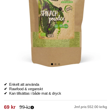
✔
Enkelt att använda
✔
Rawfood & veganskt
✔
Kan tillsättas i både mat & dryck
69
kr
99
kr
Jmf.pris:
552.00 kr/kg