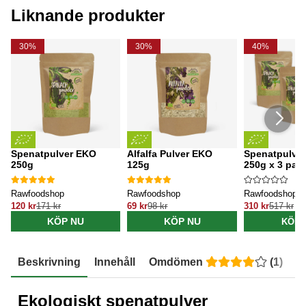
Liknande produkter
30%
30%
40%
Spenatpulver EKO
Alfalfa Pulver EKO
Spenatpulve
250g
125g
250g x 3 pak
Rawfoodshop
Rawfoodshop
Rawfoodshop
120 kr
171 kr
69 kr
98 kr
310 kr
517 kr
KÖP NU
KÖP NU
KÖP 
Beskrivning
Innehåll
Omdömen
(
1
)
E
Ekologiskt spenatpulver