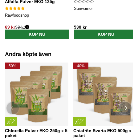
Alfalfa Pulver EKO 125g
Sunwarrior
Rawfoodshop
69 kr
98 kr
530 kr
Ordinarie pris:
KÖP NU
KÖP NU
Andra köpte även
50%
40%
Chlorella Pulver EKO 250g x 5
Chiafrön Svarta EKO 500g x 3
paket
paket