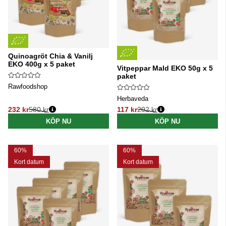
Quinoagröt Chia & Vanilj
EKO 400g x 5 paket
Vitpeppar Mald EKO 50g x 5
paket
Rawfoodshop
Herbaveda
232 kr
580 kr
117 kr
292 kr
Ordinarie pris:
Ordinarie pris:
KÖP NU
KÖP NU
60%
60%
Kort datum
Kort datum