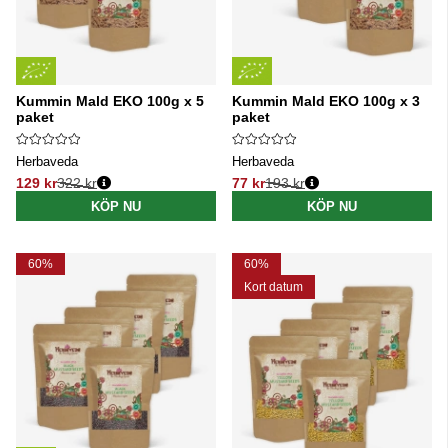
Kummin Mald EKO 100g x 5
Kummin Mald EKO 100g x 3
paket
paket
Herbaveda
Herbaveda
129 kr
322 kr
77 kr
193 kr
Ordinarie pris:
Ordinarie pris:
KÖP NU
KÖP NU
60%
60%
Kort datum