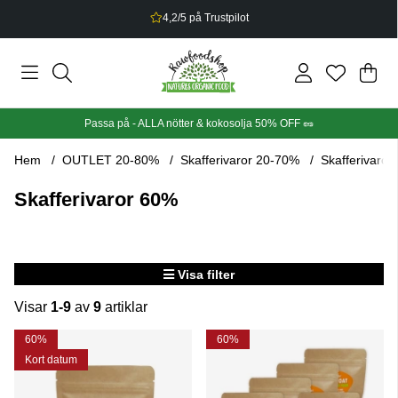
4,2/5 på Trustpilot
Din
Anta
.
Passa på - ALLA nötter & kokosolja 50% OFF 🥜
Hem
OUTLET 20-80%
Skafferivaror 20-70%
Skafferivaror
Skafferivaror 60%
Visa filter
Visar
1-9
av
9
artiklar
Produkter
60%
60%
Kort datum