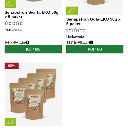
Senapsfrön Svarta EKO 50g
x 5 paket
Senapsfrön Gula EKO 50g x
5 paket
Herbaveda
Herbaveda
94 kr
234 kr
117 kr
292 kr
Ordinarie pris:
Ordinarie pris:
KÖP NU
KÖP NU
60%