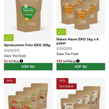
Naken Havre EKO 1kg x 6
paket
Spiskummin Frön EKO 100g
Save The Food
Save The Food
31 kr
78 kr
332 kr
829 kr
Ordinarie pris:
Ordinarie pris:
KÖP NU
KÖP NU
60%
60%
Kort datum