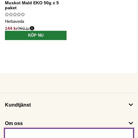
Muskot Mald EKO 50g x 5
paket
Herbaveda
144 kr
360 kr
Ordinarie pris:
KÖP NU
Kundtjänst
Om oss