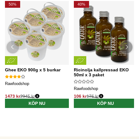
50%
40%
Ghee EKO 900g x 5 burkar
Ricinolja kallpressad EKO
50ml x 3 paket
Rawfoodshop
Rawfoodshop
1473 kr
2945 kr
106 kr
176 kr
KÖP NU
KÖP NU