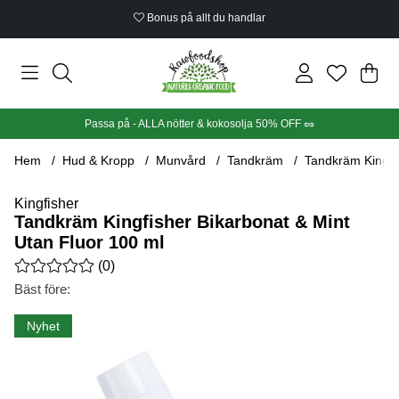
Bonus på allt du handlar
Din
Anta
.
Passa på - ALLA nötter & kokosolja 50% OFF 🥜
Hem
Hud & Kropp
Munvård
Tandkräm
Tandkräm Kingfis
Kingfisher
Tandkräm Kingfisher Bikarbonat & Mint
Utan Fluor 100 ml
Medelbetyg 0 av 5 Antal betyg 0
(
0
)
Bäst före:
Produktbilder Tandkräm Kingfisher Bikarbonat & Mint Utan Fluo
Nyhet