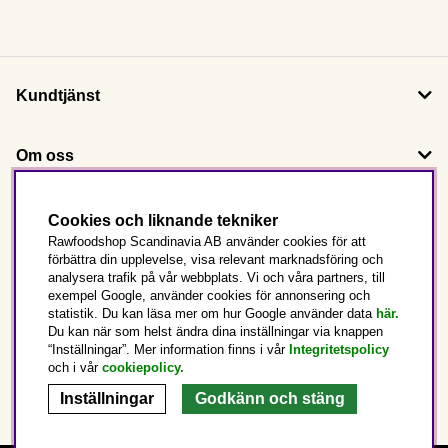
Kundtjänst
Om oss
Följ oss
Cookies och liknande tekniker
Rawfoodshop Scandinavia AB använder cookies för att
förbättra din upplevelse, visa relevant marknadsföring och
Det här är Rawfoodshop
analysera trafik på vår webbplats. Vi och våra partners, till
exempel Google, använder cookies för annonsering och
statistik. Du kan läsa mer om hur Google använder data
här.
Sverige
Du kan när som helst ändra dina inställningar via knappen
“Inställningar”. Mer information finns i vår
Integritetspolicy
och i vår
cookiepolicy
.
Inställningar
Godkänn och stäng
Copyright © 2025 Rawfoodshop Scandinavia AB