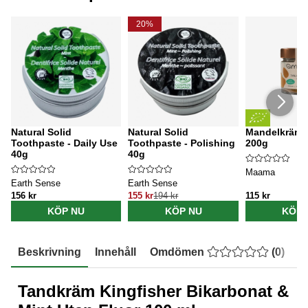
20%
Natural Solid
Natural Solid
Mandelkräm 
Toothpaste - Daily Use
Toothpaste - Polishing
200g
40g
40g
Maama
Earth Sense
Earth Sense
156 kr
155 kr
194 kr
115 kr
KÖP NU
KÖP NU
KÖP 
Beskrivning
Innehåll
Omdömen
(
0
)
E
Tandkräm Kingfisher Bikarbonat &