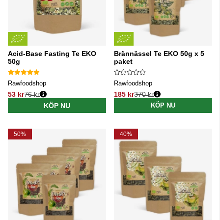
Acid-Base Fasting Te EKO
Brännässel Te EKO 50g x 5
50g
paket
Rawfoodshop
Rawfoodshop
53 kr
76 kr
185 kr
370 kr
Ordinarie pris:
Ordinarie pris:
KÖP NU
KÖP NU
50%
40%