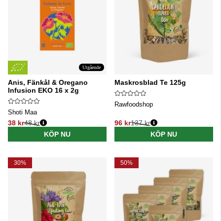
Utgående
Anis, Fänkål & Oregano
Maskrosblad Te 125g
Infusion EKO 16 x 2g
Rawfoodshop
Shoti Maa
38 kr
48 kr
96 kr
137 kr
Ordinarie pris:
Ordinarie pris:
KÖP NU
KÖP NU
30%
50%