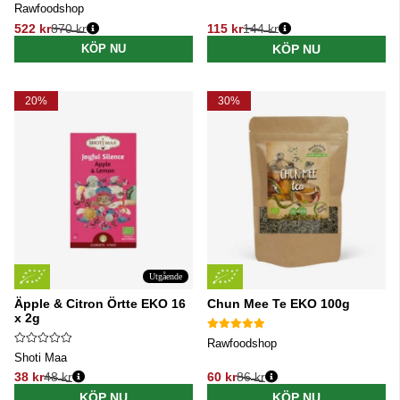
Rawfoodshop
522 kr
870 kr
115 kr
144 kr
Ordinarie pris:
Ordinarie pris:
KÖP NU
KÖP NU
20%
30%
Utgående
Äpple & Citron Örtte EKO 16
Chun Mee Te EKO 100g
x 2g
Rawfoodshop
Shoti Maa
38 kr
48 kr
60 kr
86 kr
Ordinarie pris:
Ordinarie pris:
KÖP NU
KÖP NU