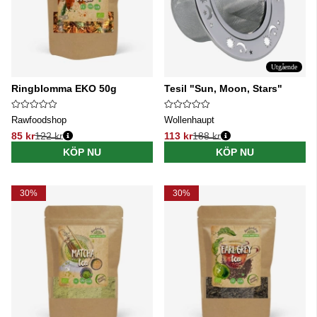
Utgående
Ringblomma EKO 50g
Tesil "Sun, Moon, Stars"
Rawfoodshop
Wollenhaupt
85 kr
122 kr
113 kr
188 kr
Ordinarie pris:
Ordinarie pris:
KÖP NU
KÖP NU
30%
30%