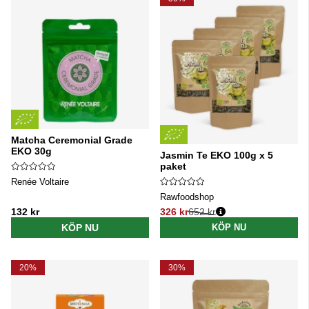
Matcha Ceremonial Grade
EKO 30g
Jasmin Te EKO 100g x 5
paket
Renée Voltaire
Rawfoodshop
132 kr
326 kr
652 kr
Ordinarie pris:
KÖP NU
KÖP NU
20%
30%