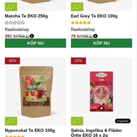
Matcha Te EKO 250g
Earl Grey Te EKO 100g
Rawfoodshop
Rawfoodshop
391 kr
559 kr
76 kr
109 kr
Ordinarie pris:
Ordinarie pris:
KÖP NU
KÖP NU
30%
20%
Utgående
Nyponskal Te EKO 100g
Salvia, Ingefära & Fläder
Örtte EKO 16 x 2g