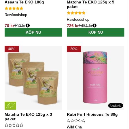
Assam Te EKO 100g
Matcha Te EKO 125g x 5
paket
Rawfoodshop
Rawfoodshop
70 kr
100 kr
726 kr
1451 kr
Ordinarie pris:
Ordinarie pris:
KÖP NU
KÖP NU
40%
20%
Utgående
Matcha Te EKO 125g x 3
Rubi Fort Hibiscus Te 80g
paket
Wild Chai