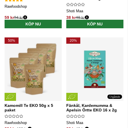
Rawfoodshop
Shoti Maa
59 kr
84 kr
38 kr
48 kr
Ordinarie pris:
Ordinarie pris:
KÖP NU
KÖP NU
50%
20%
Utgående
Kamomill Te EKO 50g x 5
Fänkål, Kardemumma &
paket
Apelsin Örtte EKO 16 x 2g
Rawfoodshop
Shoti Maa