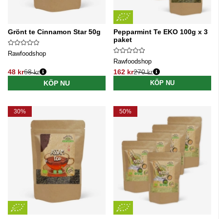
Grönt te Cinnamon Star 50g
Pepparmint Te EKO 100g x 3
paket
Rawfoodshop
Rawfoodshop
48 kr
68 kr
162 kr
270 kr
Ordinarie pris:
Ordinarie pris:
KÖP NU
KÖP NU
30%
50%