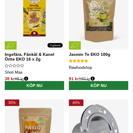
Utgående
Ingefära, Fänkål & Kanel
Jasmin Te EKO 100g
Örtte EKO 16 x 2g
Rawfoodshop
Shoti Maa
38 kr
48 kr
91 kr
130 kr
Ordinarie pris:
Ordinarie pris:
KÖP NU
KÖP NU
30%
40%