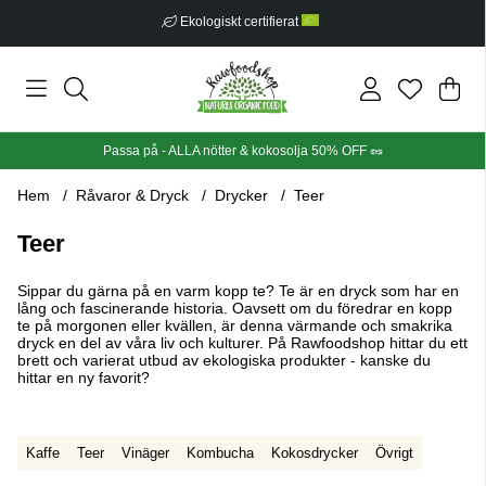
Fri frakt från 499 kr
Din
Anta
.
Passa på - ALLA nötter & kokosolja 50% OFF 🥜
Hem
Råvaror & Dryck
Drycker
Teer
Teer
Sippar du gärna på en varm kopp te? Te är en dryck som har en
lång och fascinerande historia. Oavsett om du föredrar en kopp
te på morgonen eller kvällen, är denna värmande och smakrika
dryck en del av våra liv och kulturer. På Rawfoodshop hittar du ett
brett och varierat utbud av ekologiska produkter - kanske du
hittar en ny favorit?
Kaffe
Teer
Vinäger
Kombucha
Kokosdrycker
Övrigt