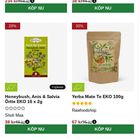
234 kr
468 kr
38 kr
48 kr
Ordinarie pris:
Ordinarie pris:
KÖP NU
KÖP NU
20%
30%
Utgående
Honeybush, Anis & Salvia
Yerba Mate Te EKO 100g
Örtte EKO 16 x 2g
Rawfoodshop
Shoti Maa
38 kr
48 kr
67 kr
95 kr
Ordinarie pris:
Ordinarie pris:
KÖP NU
KÖP NU