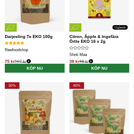
Utgående
Darjeeling Te EKO 100g
Citron, Äpple & Ingefära
Örtte EKO 16 x 2g
Rawfoodshop
Shoti Maa
75 kr
107 kr
38 kr
48 kr
Ordinarie pris:
Ordinarie pris:
KÖP NU
KÖP NU
30%
40%