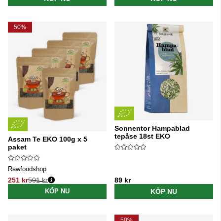
50%
Sonnentor Hampablad
tepåse 18st EKO
Assam Te EKO 100g x 5
paket
Rawfoodshop
251 kr
501 kr
89 kr
Ordinarie pris:
KÖP NU
KÖP NU
50%