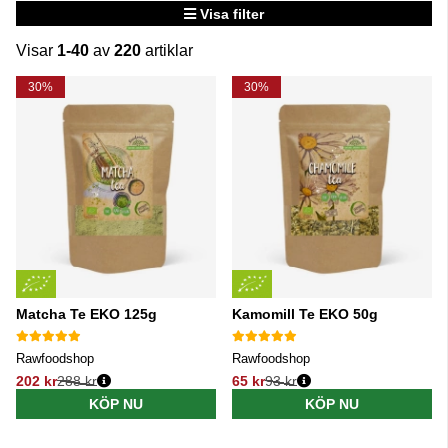
Visa filter
Visar
1-40
av
220
artiklar
Produkter
30%
30%
Matcha Te EKO 125g
Kamomill Te EKO 50g
Rawfoodshop
Rawfoodshop
202 kr
288 kr
65 kr
93 kr
Ordinarie pris:
Ordinarie pris:
KÖP NU
KÖP NU