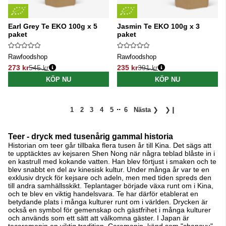
Earl Grey Te EKO 100g x 5
Jasmin Te EKO 100g x 3
paket
paket
Rawfoodshop
Rawfoodshop
273 kr
545 kr
235 kr
391 kr
Ordinarie pris:
Ordinarie pris:
KÖP NU
KÖP NU
..
1
2
3
4
5
6
Nästa
❯
❯❙
Teer - dryck med tusenårig gammal historia
Historian om teer går tillbaka flera tusen år till Kina. Det sägs att
te upptäcktes av kejsaren Shen Nong när några teblad blåste in i
en kastrull med kokande vatten. Han blev förtjust i smaken och te
blev snabbt en del av kinesisk kultur. Under många år var te en
exklusiv dryck för kejsare och adeln, men med tiden spreds den
till andra samhällsskikt. Teplantager började växa runt om i Kina,
och te blev en viktig handelsvara. Te har därför etablerat en
betydande plats i många kulturer runt om i världen. Drycken är
också en symbol för gemenskap och gästfrihet i många kulturer
och används som ett sätt att välkomna gäster. I Japan är