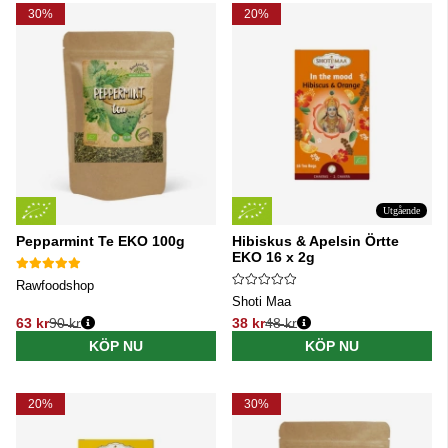
30%
20%
Utgående
Pepparmint Te EKO 100g
Hibiskus & Apelsin Örtte
EKO 16 x 2g
Rawfoodshop
Shoti Maa
63 kr
90 kr
38 kr
48 kr
Ordinarie pris:
Ordinarie pris:
KÖP NU
KÖP NU
20%
30%