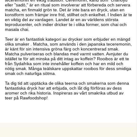
teceremonin en viktig tradition. Ceremonin, känd som "chanoyu"
eller "sadō," är en ritual som involverar att förbereda och servera
matcha, en finmald grön te. Det är inte bara en dryck, utan en
konstform som främjar inre frid, stillhet och enkelhet. I Indien är te
en viktig del av vardagen. Landet är en av världens största
teproducenter, och indier dricker te i olika former, som chai och
masala chai.
Teer är en fantastisk kategori av drycker som erbjuder en mängd
olika smaker . Matcha, som används i den japanska teceremonin,
är känt för sin intensiva gröna färg och koncentrerad smak.
Matcha pulveriseras och blandas med varmt vatten. Avnjuter du
istället te för att minska på ditt intag av koffein? Rooibos är ett te
från Sydafrika som inte innehåller koffein och har en mild och
nötig smak. Många teälskare uppskattar rooibos för dess smidiga
smak och naturliga sötma.
Ta dig tid att upptäcka de olika teerna och smakerna som denna
fantastiska dryck har att erbjuda, och låt dig förföras av dess
aromer och rika historia. Inspireras av vårt smakrika utbud av
teer på Rawfoodshop!