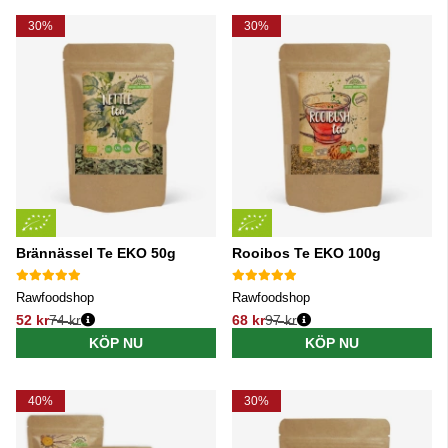
30%
30%
Brännässel Te EKO 50g
Rooibos Te EKO 100g
Rawfoodshop
Rawfoodshop
52 kr
74 kr
68 kr
97 kr
Ordinarie pris:
Ordinarie pris:
KÖP NU
KÖP NU
40%
30%