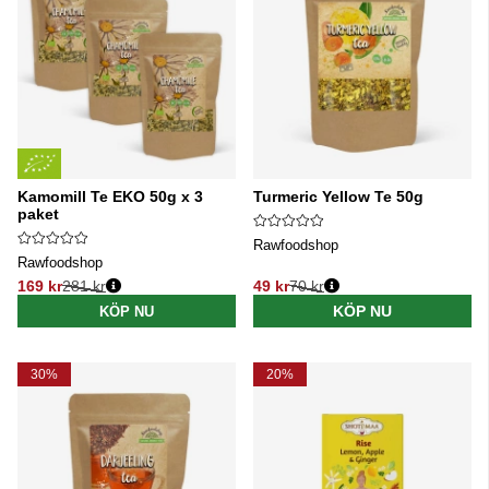
Kamomill Te EKO 50g x 3
Turmeric Yellow Te 50g
paket
Rawfoodshop
Rawfoodshop
169 kr
281 kr
49 kr
70 kr
Ordinarie pris:
Ordinarie pris:
KÖP NU
KÖP NU
30%
20%