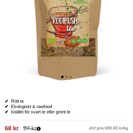
✔
Rött te
✔
Ekologiskt & rawfood
✔
Istället för svart te eller grönt te
68
kr
97
kr
Jmf.pris:
680.00 kr/kg