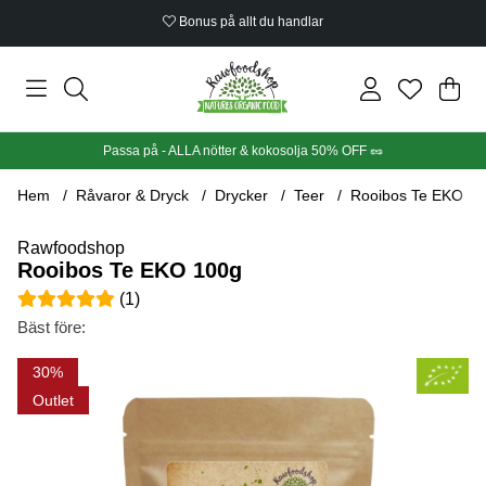
Bonus på allt du handlar
Din
Anta
.
Passa på - ALLA nötter & kokosolja 50% OFF 🥜
Hem
Råvaror & Dryck
Drycker
Teer
Rooibos Te EKO 1
Rawfoodshop
Rooibos Te EKO 100g
Medelbetyg 5 av 5 Antal betyg 1
(
1
)
Bäst före:
Produktbilder Rooibos Te EKO 100g
30
Outlet