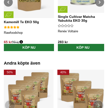
Single Cultivar Matcha
Yabukita EKO 30g
Kamomill Te EKO 50g
Renée Voltaire
Rawfoodshop
65 kr
93 kr
283 kr
Ordinarie pris:
KÖP NU
KÖP NU
Andra köpte även
50%
40%