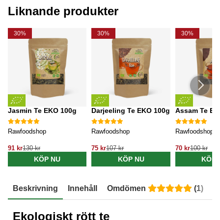
Liknande produkter
30%
30%
30%
Jasmin Te EKO 100g
Darjeeling Te EKO 100g
Assam Te EK
Rawfoodshop
Rawfoodshop
Rawfoodshop
91 kr
130 kr
75 kr
107 kr
70 kr
100 kr
KÖP NU
KÖP NU
KÖP 
Beskrivning
Innehåll
Omdömen
(
1
)
E
Ekologiskt rött te