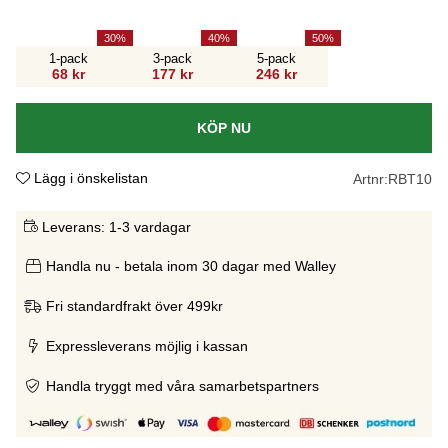
30
40
50
1-pack
3-pack
5-pack
68 kr
177 kr
246 kr
KÖP NU
Lägg i önskelistan
Artnr:
RBT10
Leverans:
1-3 vardagar
Handla nu - betala inom 30 dagar med Walley
Fri standardfrakt över 499kr
Expressleverans möjlig i kassan
Handla tryggt med våra samarbetspartners