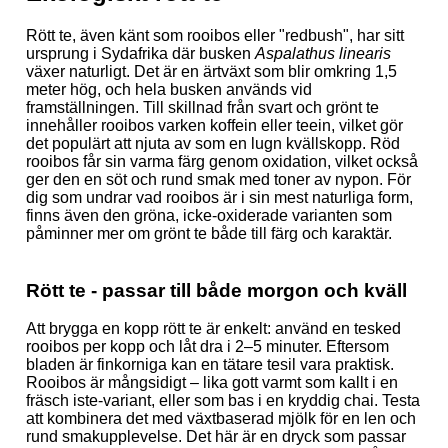
Rött te, även känt som rooibos eller "redbush", har sitt
ursprung i Sydafrika där busken
Aspalathus linearis
växer naturligt. Det är en ärtväxt som blir omkring 1,5
meter hög, och hela busken används vid
framställningen. Till skillnad från svart och grönt te
innehåller rooibos varken koffein eller teein, vilket gör
det populärt att njuta av som en lugn kvällskopp. Röd
rooibos får sin varma färg genom oxidation, vilket också
ger den en söt och rund smak med toner av nypon. För
dig som undrar vad rooibos är i sin mest naturliga form,
finns även den gröna, icke-oxiderade varianten som
påminner mer om grönt te både till färg och karaktär.
Rött te - passar till både morgon och kväll
Att brygga en kopp rött te är enkelt: använd en tesked
rooibos per kopp och låt dra i 2–5 minuter. Eftersom
bladen är finkorniga kan en tätare tesil vara praktisk.
Rooibos är mångsidigt – lika gott varmt som kallt i en
fräsch iste-variant, eller som bas i en kryddig chai. Testa
att kombinera det med växtbaserad mjölk för en len och
rund smakupplevelse. Det här är en dryck som passar