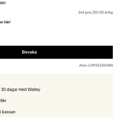
ater
Jmf.pris:
250.00 kr/kg
or här!
Bevaka
Artnr:
LHP25100VAN
m 30 dagar med Walley
99kr
i kassan