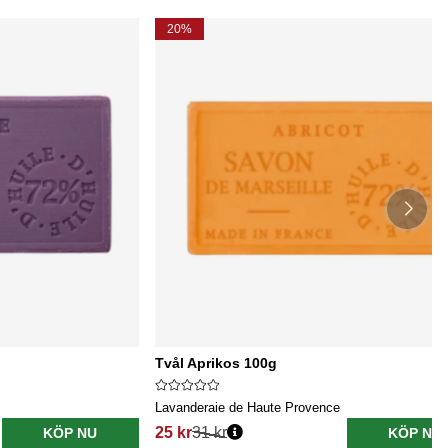
20%
Tvål Aprikos 100g
Lavanderaie de Haute Provence
25 kr
31 kr
KÖP NU
KÖP NU