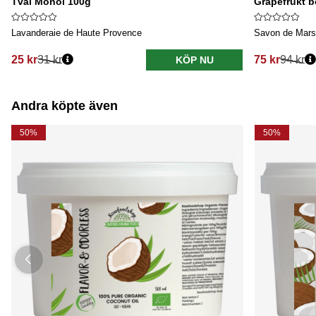
Tvål Monoi 100g
Grapefrukt bo
Lavanderaie de Haute Provence
Savon de Marse
25 kr
31 kr
75 kr
94 kr
KÖP NU
Ordinarie pris:
Ordinarie pri
Andra köpte även
50%
50%