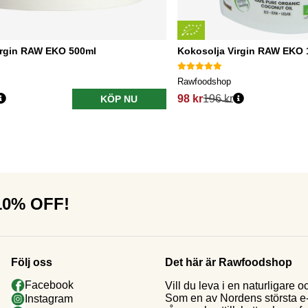
irgin RAW EKO 500ml
Kokosolja Virgin RAW EKO 
Rawfoodshop
98 kr
196 kr
KÖP NU
 10% OFF!
Följ oss
Det här är Rawfoodshop
Facebook
Vill du leva i en naturligar
Som en av Nordens största e-h
Instagram