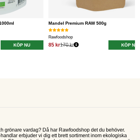
1000ml
Mandel Premium RAW 500g
Rawfoodshop
85 kr
170 kr
KÖP NU
KÖP NU
e och grönare vardag? Då har Rawfoodshop det du behöver.
andlar erbjuder vi dig ett brett sortiment inom ekologiska