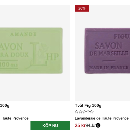
20%
 100g
Tvål Fig 100g
e Haute Provence
Lavanderaie de Haute Provence
25 kr
31 kr
KÖP NU