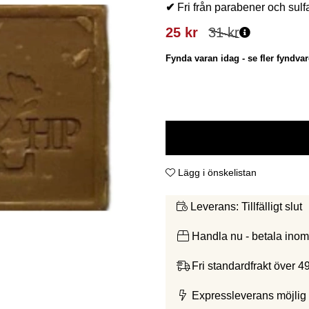
✔
Fri från parabener och sulf
25
kr
31
kr
Fynda varan idag - se fler fyndvar
Lägg i önskelistan
Tillfälligt slut
Leverans:
Handla nu - betala ino
Fri standardfrakt över 4
Expressleverans möjlig 