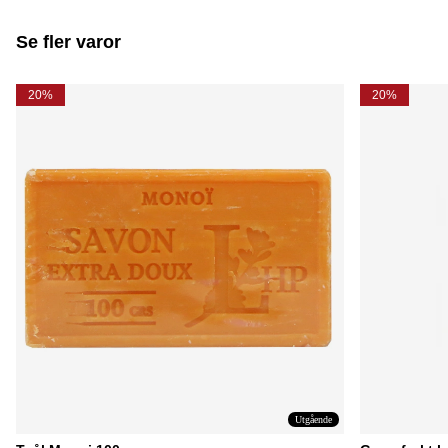
Se fler varor
20%
20%
Utgående