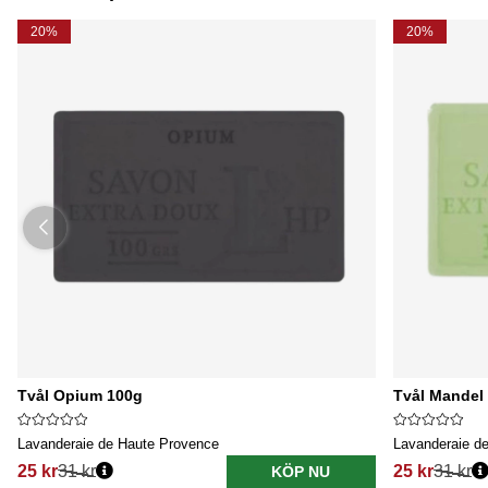
20%
20%
Tvål Opium 100g
Tvål Mandel
Lavanderaie de Haute Provence
Lavanderaie d
25 kr
31 kr
25 kr
31 kr
KÖP NU