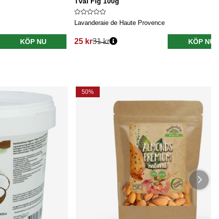
Tvål Fig 100g
Lavanderaie de Haute Provence
25 kr
31 kr
KÖP NU
KÖP NU
Ordinarie pris:
50%