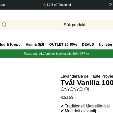
agar
4,2/5 på Trustpilot
Hud & Kropp
Hem & Själ
OUTLET 20-80%
DEALS
Nyheter
Passa på - ALLA nötter & kokosolja 50% OFF 🥜
Lavanderaie de Haute Prove
Tvål Vanilla 10
Medelbetyg 0 av 5 Antal bety
(
0
)
Bäst före:
✔
Traditionell Marseille-tvål
✔
Med doft av vanilj