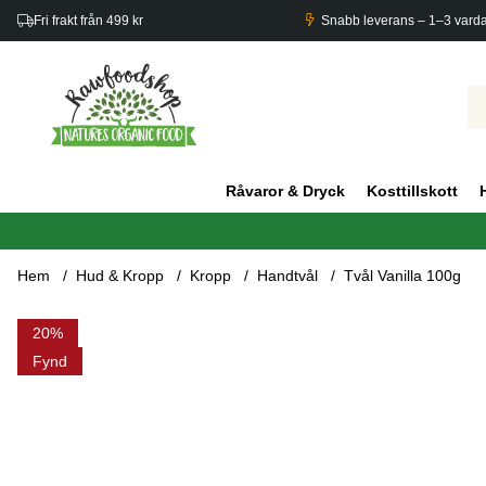
Fri frakt från 499 kr
Snabb leverans – 1–3 vard
Råvaror & Dryck
Kosttillskott
Hem
Hud & Kropp
Kropp
Handtvål
Tvål Vanilla 100g
Produktbilder Tvål Vanilla 100g
20
Fynd