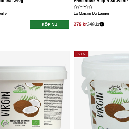
ll tvål 240g
Presentask Alepin Souvenir
ille
La Maison Du Laurier
279 kr
349 kr
KÖP NU
s:
Ordinarie pris:
50%