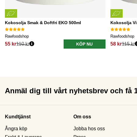
Kokosolja Smak & Doftfri EKO 500ml
Kokosolja V
Rawfoodshop
Rawfoodshop
55 kr
110 kr
58 kr
115 kr
KÖP NU
Anmäl dig till vårt nyhetsbrev och få
Kundtjänst
Om oss
Ångra köp
Jobba hos oss