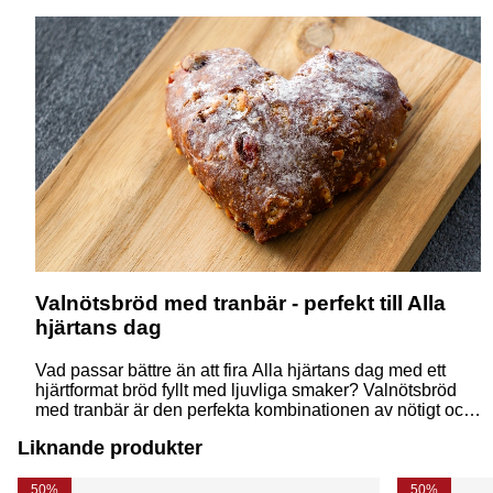
Valnötsbröd med tranbär - perfekt till Alla
hjärtans dag
Vad passar bättre än att fira Alla hjärtans dag med ett
hjärtformat bröd fyllt med ljuvliga smaker? Valnötsbröd
med tranbär är den perfekta kombinationen av nötigt och
sötsyrligt, och med sin vackra form är det lika mycket en
Liknande produkter
kärleksfull gest som en njutning för smaklökarna.
50%
50%