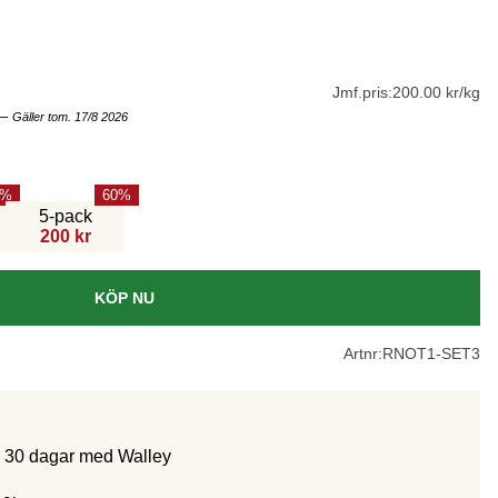
Jmf.pris:
200.00 kr/kg
–
Gäller tom. 17/8 2026
60
5-pack
200 kr
KÖP NU
Artnr:
RNOT1-SET3
m 30 dagar med Walley