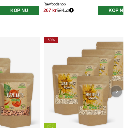
Rawfoodshop
KÖP NU
267 kr
534 kr
KÖP NU
Ordinarie pris:
50%