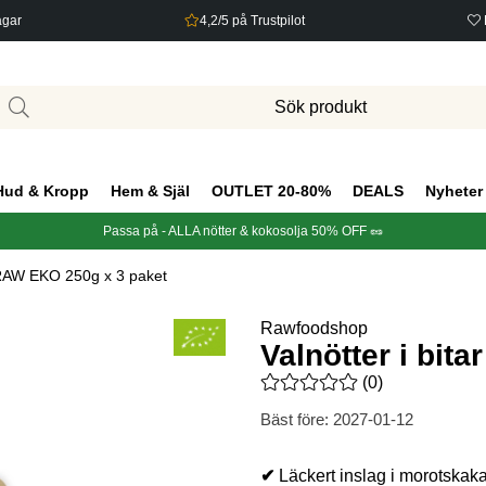
agar
4,2/5 på Trustpilot
Hud & Kropp
Hem & Själ
OUTLET 20-80%
DEALS
Nyheter
Passa på - ALLA nötter & kokosolja 50% OFF 🥜
r RAW EKO 250g x 3 paket
Rawfoodshop
Valnötter i bit
Medelbetyg 0 av 5 Antal bety
(
0
)
Bäst före:
2027-01-12
✔
Läckert inslag i morotskak