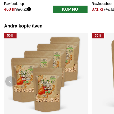
Rawfoodshop
Rawfoodshop
460 kr
920 kr
KÖP NU
371 kr
741 k
Ordinarie pris:
Ordinarie pri
Andra köpte även
50%
50%