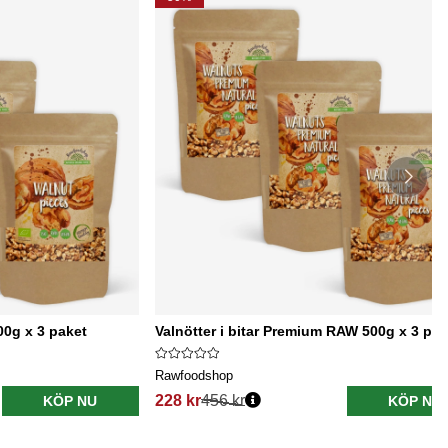
00g x 3 paket
Valnötter i bitar Premium RAW 500g x 3 pak
Rawfoodshop
228 kr
456 kr
KÖP NU
KÖP NU