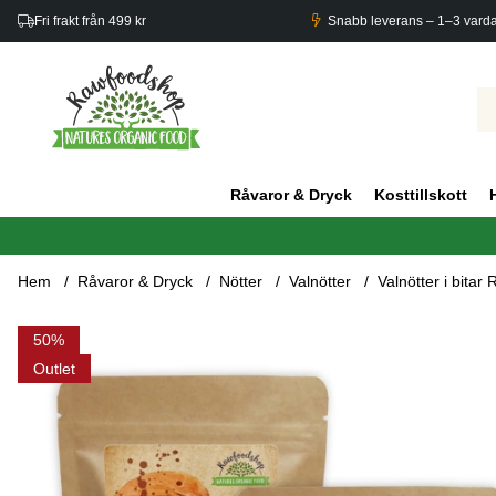
Fri frakt från 499 kr
Snabb leverans – 1–3 vard
Råvaror & Dryck
Kosttillskott
Hem
Råvaror & Dryck
Nötter
Valnötter
Valnötter i bita
Produktbilder Valnötter i bitar RAW EKO 250g x 3 paket
50
Outlet