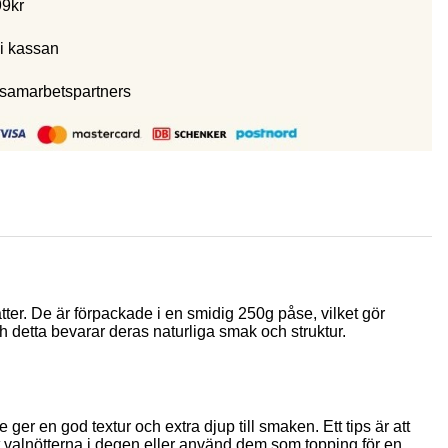
99kr
i kassan
 samarbetspartners
ätter. De är förpackade i en smidig 250g påse, vilket gör
 detta bevarar deras naturliga smak och struktur.
ger en god textur och extra djup till smaken. Ett tips är att
sätt valnötterna i degen eller använd dem som topping för en