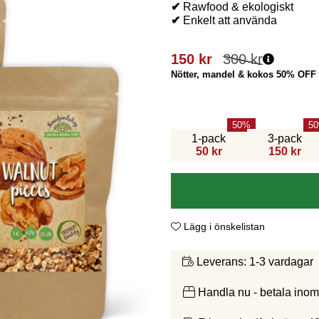
✔
Rawfood & ekologiskt
✔
Enkelt att använda
150
kr
300
kr
Nötter, mandel & kokos 50% OFF
50
50
1-pack
3-pack
50 kr
150 kr
Lägg i önskelistan
1-3 vardagar
Leverans:
Handla nu - betala ino