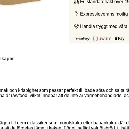
Fri standardfrakt över 4
Expressleverans möjlig 
Handla tryggt med våra
skaper
 smak och krispighet som passar perfekt till både söta och salta r
a är rawfood, vilket innebär att de inte är värmebehandlade, och
lägga till dem i klassiker som morotskaka eller banankaka, där de 
a att de fördelas jämnt i kakan. För ett saftigt valnötsbröd, till