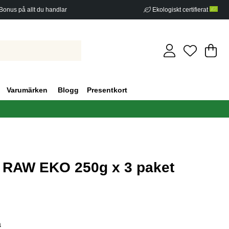
Bonus på allt du handlar
Ekologiskt certifierat
Di
An
.
Varumärken
Blogg
Presentkort
ar RAW EKO 250g x 3 paket
g 0
a