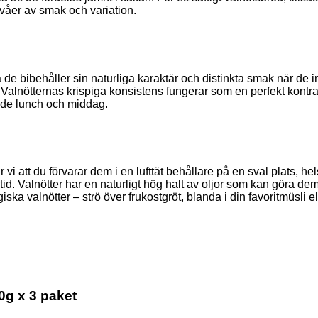
nivåer av smak och variation.
då de bibehåller sin naturliga karaktär och distinkta smak när de
tt. Valnötternas krispiga konsistens fungerar som en perfekt kont
både lunch och middag.
vi att du förvarar dem i en lufttät behållare på en sval plats, 
id. Valnötter har en naturligt hög halt av oljor som kan göra dem
ka valnötter – strö över frukostgröt, blanda i din favoritmüsli 
0g x 3 paket