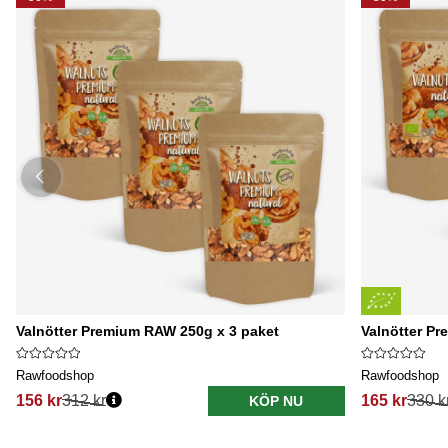
Valnötter Premium RAW 250g x 3 paket
Valnötter P
Rawfoodshop
Rawfoodshop
156 kr
312 kr
165 kr
330 k
KÖP NU