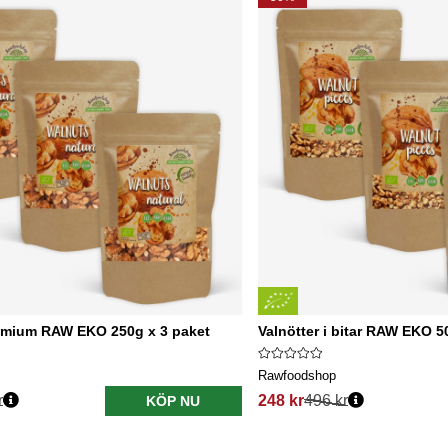
remium RAW EKO 250g x 3 paket
Valnötter i bitar RAW EKO 5
Rawfoodshop
r
248 kr
496 kr
KÖP NU