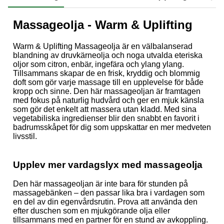
Massageolja - Warm & Uplifting
Warm & Uplifting Massageolja är en välbalanserad
blandning av druvkärneolja och noga utvalda eteriska
oljor som citron, enbär, ingefära och ylang ylang.
Tillsammans skapar de en frisk, kryddig och blommig
doft som gör varje massage till en upplevelse för både
kropp och sinne. Den här massageoljan är framtagen
med fokus på naturlig hudvård och ger en mjuk känsla
som gör det enkelt att massera utan kladd. Med sina
vegetabiliska ingredienser blir den snabbt en favorit i
badrumsskåpet för dig som uppskattar en mer medveten
livsstil.
Upplev mer vardagslyx med massageolja
Den här massageoljan är inte bara för stunden på
massagebänken – den passar lika bra i vardagen som
en del av din egenvårdsrutin. Prova att använda den
efter duschen som en mjukgörande olja eller
tillsammans med en partner för en stund av avkoppling.