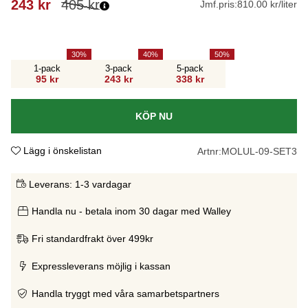
243
kr
405
kr
Jmf.pris:
810.00 kr/liter
30
40
50
1-pack
3-pack
5-pack
95 kr
243 kr
338 kr
KÖP NU
Lägg i önskelistan
Artnr:
MOLUL-09-SET3
Leverans:
1-3 vardagar
Handla nu - betala inom 30 dagar med Walley
Fri standardfrakt över 499kr
Expressleverans möjlig i kassan
Handla tryggt med våra samarbetspartners