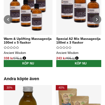
Warm & Uplifting Massageolja
Special A2 Mix Massageolja
100ml x 5 flaskor
100ml x 3 flaskor
Ancient Wisdom
Ancient Wisdom
338 kr
675 kr
243 kr
405 kr
Ordinarie pris:
Ordinarie pris:
KÖP NU
KÖP NU
Andra köpte även
30%
40%