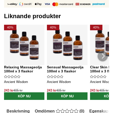
Liknande produkter
40%
40%
40%
Relaxing Massageolja
Sensual Massageolja
Clear Skin M
100ml x 3 flaskor
100ml x 3 flaskor
100ml x 3 fla
Ancient Wisdom
Ancient Wisdom
Ancient Wisdo
243 kr
405 kr
243 kr
405 kr
243 kr
405 kr
KÖP NU
KÖP NU
KÖP 
Beskrivning
Omdömen
(
0
)
Egenskaper