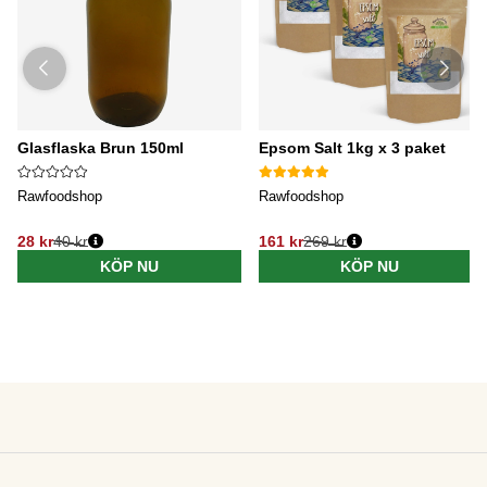
Glasflaska Brun 150ml
Epsom Salt 1kg x 3 paket
Rawfoodshop
Rawfoodshop
28 kr
40 kr
161 kr
269 kr
KÖP NU
KÖP NU