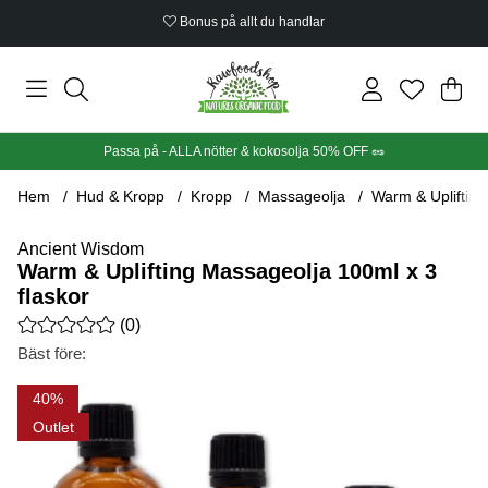
Bonus på allt du handlar
Din
Anta
.
Passa på - ALLA nötter & kokosolja 50% OFF 🥜
Hem
Hud & Kropp
Kropp
Massageolja
Warm & Uplifting
Ancient Wisdom
Warm & Uplifting Massageolja 100ml x 3
flaskor
Medelbetyg 0 av 5 Antal betyg 0
(
0
)
Bäst före:
Produktbilder Warm & Uplifting Massageolja 100ml x 3 flaskor
40
Outlet