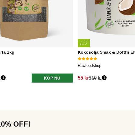
rta 1kg
Kokosolja Smak & Doftfri 
Rawfoodshop
r
55 kr
110 kr
KÖP NU
 10% OFF!