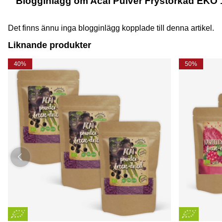
Blogginlägg om Acai Pulver Frystorkad EKO 
Det finns ännu inga blogginlägg kopplade till denna artikel.
Liknande produkter
40%
50%