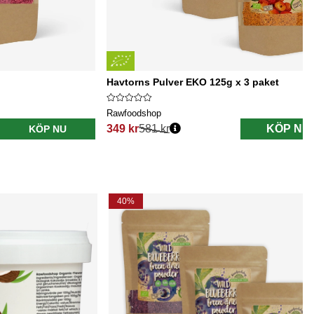
Havtorns Pulver EKO 125g x 3 paket
Rawfoodshop
349 kr
581 kr
KÖP NU
KÖP NU
Ordinarie pris:
40%