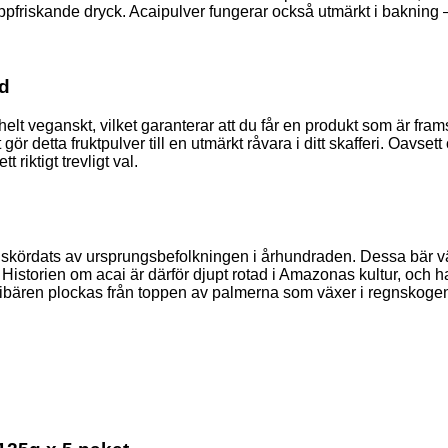
iskande dryck. Acaipulver fungerar också utmärkt i bakning – ad
od
h helt veganskt, vilket garanterar att du får en produkt som är 
gör detta fruktpulver till en utmärkt råvara i ditt skafferi. Oavse
 riktigt trevligt val.
r skördats av ursprungsbefolkningen i århundraden. Dessa bär vä
Historien om acai är därför djupt rotad i Amazonas kultur, och har
Acaibären plockas från toppen av palmerna som växer i regnskogen.