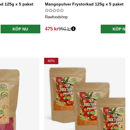
d 125g x 5 paket
Mangopulver Frystorkad 125g x 5 paket
Rawfoodshop
475 kr
950 kr
KÖP NU
KÖP NU
40%