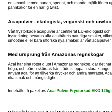
en smoothie med banan, spenat, och mandelmjölk för en uppfr
pannkakor för en härlig twist.
Acaipulver - ekologiskt, veganskt och rawfo
Vårt frystorkade acaipulver är certifierat EU-ekologiskt oc
frystorkning bevaras alla acaibärets naturliga smaker, vilket 
smoothie eller bara utforska nya smaker, är vårt acaipulver ett
Med ursprung från Amazonas regnskogar
Acai har sina rötter djupt i Amazonas regnskog, där det ha
höga, och bären skördas från trädets toppar i stora klungor. 
använt acai för att tillverka drycker och andra maträtter. 
rika smak och mångsidighet.
Innehåller 5 paket av:
Acai Pulver Frystorkad EKO 125g