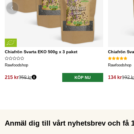
Chiafrön Svarta EKO 500g x 3 paket
Chiafrön Sva
Rawfoodshop
Rawfoodshop
215 kr
359 kr
134 kr
192 k
KÖP NU
Anmäl dig till vårt nyhetsbrev och få