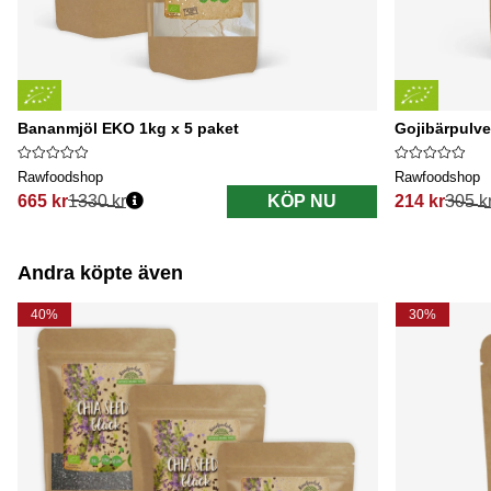
Bananmjöl EKO 1kg x 5 paket
Gojibärpulv
Rawfoodshop
Rawfoodshop
665 kr
1330 kr
KÖP NU
214 kr
305 k
Ordinarie pris:
Ordinarie pri
Andra köpte även
40%
30%