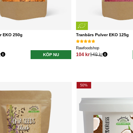
er EKO 250g
Tranbärs Pulver EKO 125g
Rawfoodshop
r
104 kr
149 kr
KÖP NU
s:
Ordinarie pris:
50%