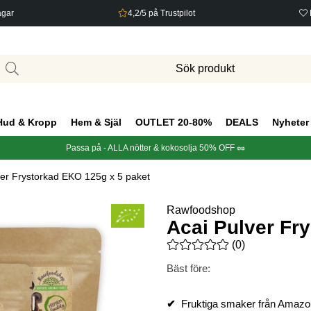
agar
4,2/5 på Trustpilot
Hud & Kropp
Hem & Själ
OUTLET 20-80%
DEALS
Nyheter
Passa på - ALLA nötter & kokosolja 50% OFF 🥜
ver Frystorkad EKO 125g x 5 paket
Rawfoodshop
Acai Pulver Fr
Medelbetyg 0 av 5 Antal bety
(
0
)
Bäst före:
✔
Fruktiga smaker från Amaz