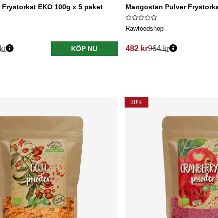
 Frystorkat EKO 100g x 5 paket
Mangostan Pulver Frystorka
Rawfoodshop
kr
482 kr
964 kr
KÖP NU
30%