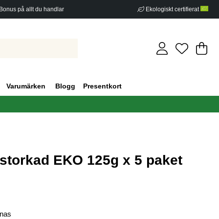
Bonus på allt du handlar
Ekologiskt certifierat
Di
An
.
Varumärken
Blogg
Presentkort
ystorkad EKO 125g x 5 paket
g 0
onas