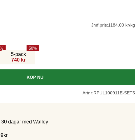
Jmf.pris:
1184.00 kr/kg
50
5-pack
740 kr
KÖP NU
Artnr:
RPUL100911E-SET5
m 30 dagar med Walley
99kr