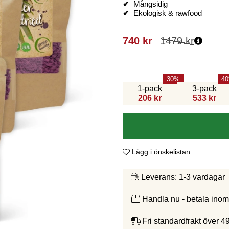
✔
Mångsidig
✔
Ekologisk & rawfood
740
kr
1479
kr
30
40
1-pack
3-pack
206 kr
533 kr
Lägg i önskelistan
1-3 vardagar
Leverans:
Handla nu - betala ino
Fri standardfrakt över 4