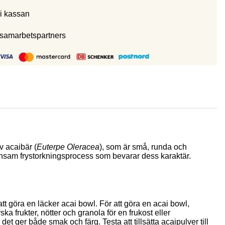
i kassan
 samarbetspartners
v acaibär (
Euterpe Oleracea
), som är små, runda och
onsam frystorkningsprocess som bevarar dess karaktär.
t göra en läcker acai bowl. För att göra en acai bowl,
a frukter, nötter och granola för en frukost eller
t ger både smak och färg. Testa att tillsätta acaipulver till