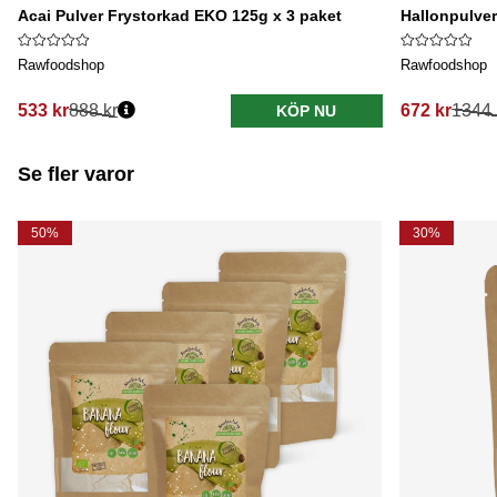
Acai Pulver Frystorkad EKO 125g x 3 paket
Hallonpulver
Rawfoodshop
Rawfoodshop
533 kr
888 kr
672 kr
1344 
KÖP NU
Se fler varor
50%
30%