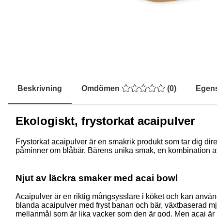
Beskrivning
Omdömen
(
0
)
Egen
Ekologiskt, frystorkat acaipulver
Frystorkat acaipulver är en smakrik produkt som tar dig dire
påminner om blåbär. Bärens unika smak, en kombination av 
Njut av läckra smaker med acai bowl
Acaipulver är en riktig mångsysslare i köket och kan använd
blanda acaipulver med fryst banan och bär, växtbaserad mjölk
mellanmål som är lika vacker som den är god. Men acai är int