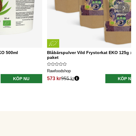
EKO 500ml
Blåbärspulver Vild Frystorkat EKO 125g x 
paket
Rawfoodshop
573 kr
955 kr
KÖP NU
KÖP NU