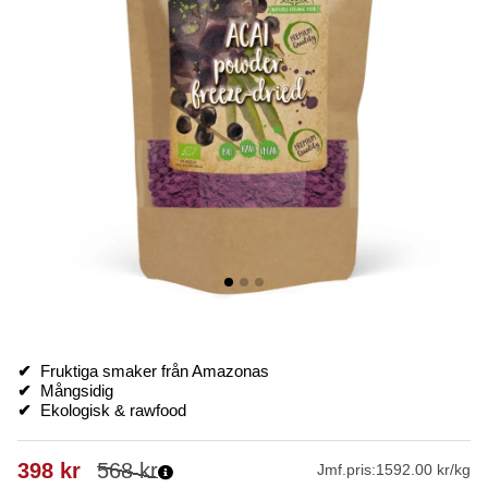
✔
Fruktiga smaker från Amazonas
✔
Mångsidig
✔
Ekologisk & rawfood
398
kr
568
kr
Jmf.pris:
1592.00 kr/kg