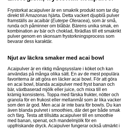
Frystorkat acaipulver är en smakrik produkt som tar dig
direkt till Amazonas hjärta. Detta vackert djupblå pulver
framställs av acaibär (
Euterpe Oleracea
), som är små,
runda och påminner om blåbär. Bärens unika smak, en
kombination av bär och choklad, förädlas till ett smakrikt
pulver genom en skonsam frystorkningsprocess som
bevarar dess karaktär.
Njut av läckra smaker med acai bowl
Acaipulver är en riktig mångsysslare i köket och kan
användas på många olika sätt. En av de mest populära
favoriterna är att göra en läcker acai bowl. För att göra
en acai bowl, blanda acaipulver med fryst banan och
bär, växtbaserad mjölk eller juice, och mixa till en
krämig konsistens. Toppa med färska frukter, nötter och
granola för en frukost eller mellanmål som är lika vacker
som den är god. Men acai är inte bara för bowls. Du kan
även blanda pulvret i smoothies, där det ger både smak
och färg. Testa att tillsätta acaipulver till en smoothie
med banan, spenat, och mandelmjölk för en
uppfriskande dryck. Acaipulver fungerar också utmärkt i