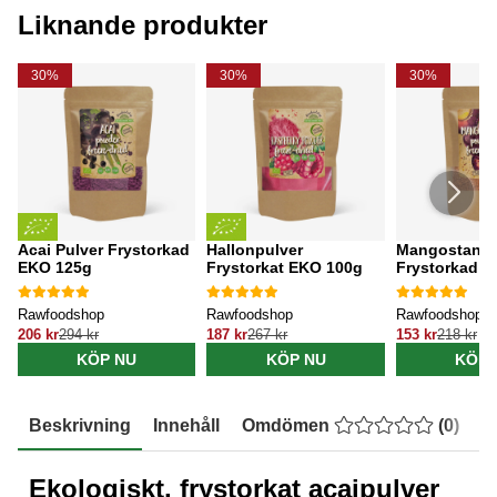
Liknande produkter
30%
30%
30%
Acai Pulver Frystorkad
Hallonpulver
Mangostan P
EKO 125g
Frystorkat EKO 100g
Frystorkad 1
Rawfoodshop
Rawfoodshop
Rawfoodshop
206 kr
294 kr
187 kr
267 kr
153 kr
218 kr
KÖP NU
KÖP NU
KÖP 
Beskrivning
Innehåll
Omdömen
(
0
)
E
Ekologiskt, frystorkat acaipulver