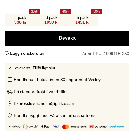
30
40
50
1-pack
3-pack
5-pack
398 kr
1030 kr
1431 kr
Bevaka
Lägg i önskelistan
Artnr:
RPUL100911E-250
Leverans:
Tillfälligt slut
Handla nu - betala inom 30 dagar med Walley
Fri standardfrakt över 499kr
Expressleverans möjlig i kassan
Handla tryggt med våra samarbetspartners