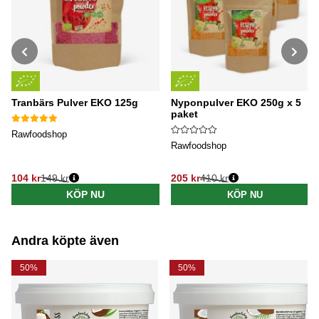
Tranbärs Pulver EKO 125g
Nyponpulver EKO 250g x 5
paket
Rawfoodshop
Rawfoodshop
104 kr
149 kr
205 kr
410 kr
Ordinarie pris:
Ordinarie pris:
KÖP NU
KÖP NU
Andra köpte även
50%
50%