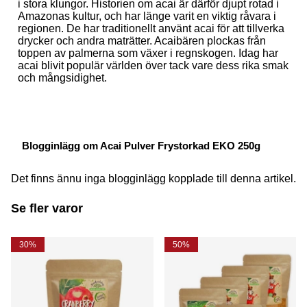
i stora klungor. Historien om acai är därför djupt rotad i
Amazonas kultur, och har länge varit en viktig råvara i
regionen. De har traditionellt använt acai för att tillverka
drycker och andra maträtter. Acaibären plockas från
toppen av palmerna som växer i regnskogen. Idag har
acai blivit populär världen över tack vare dess rika smak
och mångsidighet.
Blogginlägg om Acai Pulver Frystorkad EKO 250g
Det finns ännu inga blogginlägg kopplade till denna artikel.
Se fler varor
30%
50%