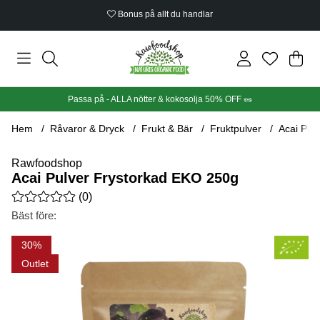
Bonus på allt du handlar
Din
Anta
.
Passa på - ALLA nötter & kokosolja 50% OFF 🥜
Hem
Råvaror & Dryck
Frukt & Bär
Fruktpulver
Acai Pul
Rawfoodshop
Acai Pulver Frystorkad EKO 250g
Medelbetyg 0 av 5 Antal betyg 0
(
0
)
Bäst före:
Produktbilder Acai Pulver Frystorkad EKO 250g
30
Outlet