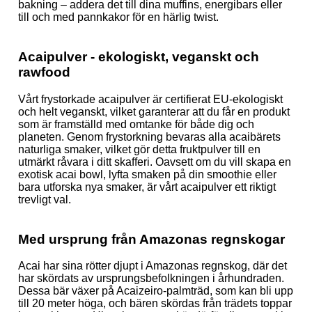
bakning – addera det till dina muffins, energibars eller
till och med pannkakor för en härlig twist.
Acaipulver - ekologiskt, veganskt och
rawfood
Vårt frystorkade acaipulver är certifierat EU-ekologiskt
och helt veganskt, vilket garanterar att du får en produkt
som är framställd med omtanke för både dig och
planeten. Genom frystorkning bevaras alla acaibärets
naturliga smaker, vilket gör detta fruktpulver till en
utmärkt råvara i ditt skafferi. Oavsett om du vill skapa en
exotisk acai bowl, lyfta smaken på din smoothie eller
bara utforska nya smaker, är vårt acaipulver ett riktigt
trevligt val.
Med ursprung från Amazonas regnskogar
Acai har sina rötter djupt i Amazonas regnskog, där det
har skördats av ursprungsbefolkningen i århundraden.
Dessa bär växer på Acaizeiro-palmträd, som kan bli upp
till 20 meter höga, och bären skördas från trädets toppar