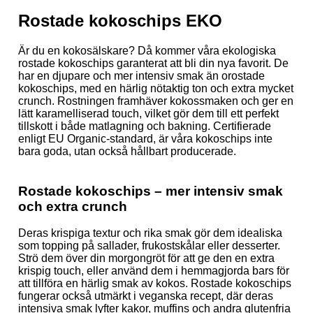
Rostade kokoschips EKO
Är du en kokosälskare? Då kommer våra ekologiska
rostade kokoschips garanterat att bli din nya favorit. De
har en djupare och mer intensiv smak än orostade
kokoschips, med en härlig nötaktig ton och extra mycket
crunch. Rostningen framhäver kokossmaken och ger en
lätt karamelliserad touch, vilket gör dem till ett perfekt
tillskott i både matlagning och bakning. Certifierade
enligt EU Organic-standard, är våra kokoschips inte
bara goda, utan också hållbart producerade.
Rostade kokoschips – mer intensiv smak
och extra crunch
Deras krispiga textur och rika smak gör dem idealiska
som topping på sallader, frukostskålar eller desserter.
Strö dem över din morgongröt för att ge den en extra
krispig touch, eller använd dem i hemmagjorda bars för
att tillföra en härlig smak av kokos. Rostade kokoschips
fungerar också utmärkt i veganska recept, där deras
intensiva smak lyfter kakor, muffins och andra glutenfria