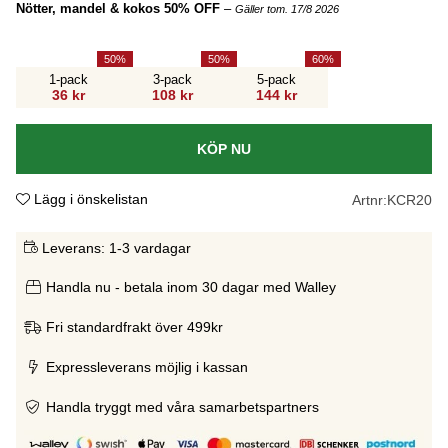
Nötter, mandel & kokos 50% OFF
–
Gäller tom. 17/8 2026
50
50
60
1-pack
3-pack
5-pack
36 kr
108 kr
144 kr
KÖP NU
Lägg i önskelistan
Artnr:
KCR20
Leverans:
1-3 vardagar
Handla nu - betala inom 30 dagar med Walley
Fri standardfrakt över 499kr
Expressleverans möjlig i kassan
Handla tryggt med våra samarbetspartners