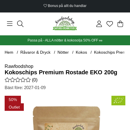
Bonus på allt du handlar
Din
Anta
.
Passa på - ALLA nötter & kokosolja 50% OFF 🥜
Hem
Råvaror & Dryck
Nötter
Kokos
Kokoschips Premi
Rawfoodshop
Kokoschips Premium Rostade EKO 200g
Medelbetyg 0 av 5 Antal betyg 0
(
0
)
Bäst före:
2027-01-09
Produktbilder Kokoschips Premium Rostade EKO 200g
50
Outlet