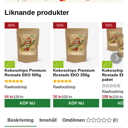
Liknande produkter
50%
50%
50%
Kokoschips Premium
Kokoschips Premium
Kokoschips 
Rostade EKO 500g
Rostade EKO 350g
Rostade EKO 
paket
Rawfoodshop
Rawfoodshop
Rawfoodshop
64 kr
128 kr
50 kr
100 kr
108 kr
216 kr
KÖP NU
KÖP NU
KÖP 
Beskrivning
Innehåll
Omdömen
(
0
)
E