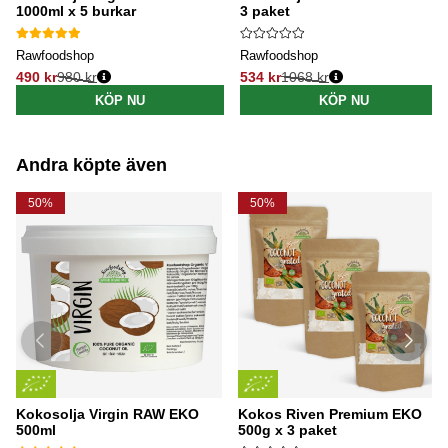
1000ml x 5 burkar
3 paket
Rawfoodshop
Rawfoodshop
490 kr
980 kr
534 kr
1068 kr
Ordinarie pris:
Ordinarie pris:
KÖP NU
KÖP NU
Andra köpte även
50%
50%
Kokosolja Virgin RAW EKO
Kokos Riven Premium EKO
500ml
500g x 3 paket