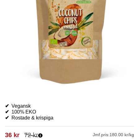
✔
Vegansk
✔
100% EKO
✔
Rostade & krispiga
36
kr
72
kr
Jmf.pris:
180.00 kr/kg