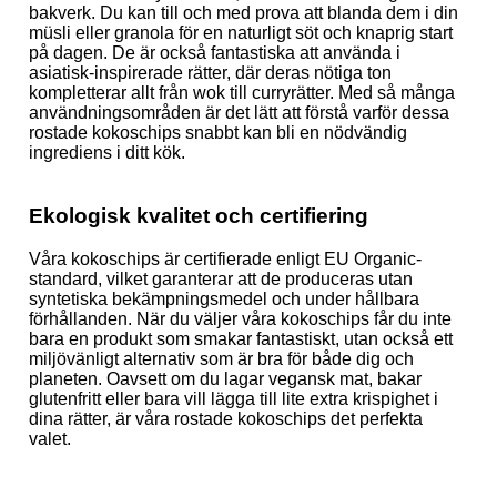
bakverk. Du kan till och med prova att blanda dem i din
müsli eller granola för en naturligt söt och knaprig start
på dagen.
De är också fantastiska att använda i
asiatisk-inspirerade rätter, där deras nötiga ton
kompletterar allt från wok till curryrätter. Med så många
användningsområden är det lätt att förstå varför dessa
rostade kokoschips snabbt kan bli en nödvändig
ingrediens i ditt kök.
Ekologisk kvalitet och certifiering
Våra kokoschips är certifierade enligt EU Organic-
standard, vilket garanterar att de produceras utan
syntetiska bekämpningsmedel och under hållbara
förhållanden. När du väljer våra kokoschips får du inte
bara en produkt som smakar fantastiskt, utan också ett
miljövänligt alternativ som är bra för både dig och
planeten. Oavsett om du lagar vegansk mat, bakar
glutenfritt eller bara vill lägga till lite extra krispighet i
dina rätter, är våra rostade kokoschips det perfekta
valet.