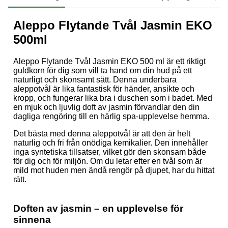
Aleppo Flytande Tvål Jasmin EKO
500ml
Aleppo Flytande Tvål Jasmin EKO 500 ml är ett riktigt
guldkorn för dig som vill ta hand om din hud på ett
naturligt och skonsamt sätt. Denna underbara
aleppotvål är lika fantastisk för händer, ansikte och
kropp, och fungerar lika bra i duschen som i badet. Med
en mjuk och ljuvlig doft av jasmin förvandlar den din
dagliga rengöring till en härlig spa-upplevelse hemma.
Det bästa med denna aleppotvål är att den är helt
naturlig och fri från onödiga kemikalier. Den innehåller
inga syntetiska tillsatser, vilket gör den skonsam både
för dig och för miljön. Om du letar efter en tvål som är
mild mot huden men ändå rengör på djupet, har du hittat
rätt.
Doften av jasmin – en upplevelse för
sinnena