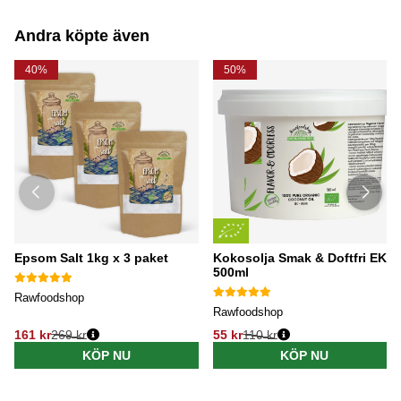
Andra köpte även
40%
50%
Epsom Salt 1kg x 3 paket
Kokosolja Smak & Doftfri EKO
500ml
Rawfoodshop
Rawfoodshop
161 kr
269 kr
55 kr
110 kr
KÖP NU
KÖP NU