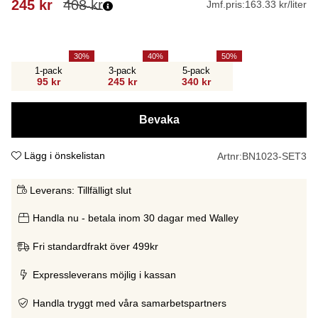
245
kr
408
kr
Jmf.pris:
163.33 kr/liter
30
40
50
1-pack
3-pack
5-pack
95 kr
245 kr
340 kr
Bevaka
Lägg i önskelistan
Artnr:
BN1023-SET3
Leverans:
Tillfälligt slut
Handla nu - betala inom 30 dagar med Walley
Fri standardfrakt över 499kr
Expressleverans möjlig i kassan
Handla tryggt med våra samarbetspartners