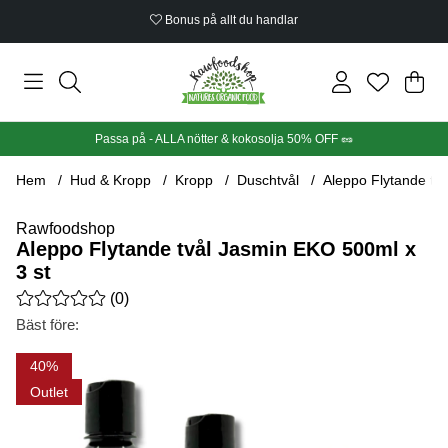
Bonus på allt du handlar
Din
Anta
.
Passa på - ALLA nötter & kokosolja 50% OFF 🥜
Hem
Hud & Kropp
Kropp
Duschtvål
Aleppo Flytande tv
Rawfoodshop
Aleppo Flytande tvål Jasmin EKO 500ml x
3 st
Medelbetyg 0 av 5 Antal betyg 0
(
0
)
Bäst före:
Produktbilder Aleppo Flytande tvål Jasmin EKO 500ml x 3 st
40
Outlet