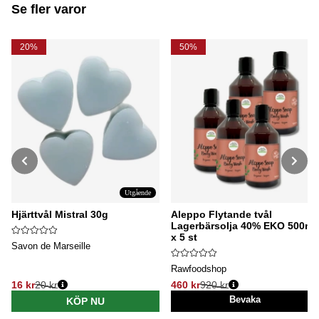
Se fler varor
20%
50%
Utgående
Hjärttvål Mistral 30g
Aleppo Flytande tvål
Lagerbärsolja 40% EKO 500ml
x 5 st
Savon de Marseille
Rawfoodshop
16 kr
20 kr
460 kr
920 kr
Ordinarie pris:
Ordinarie pris:
Bevaka
KÖP NU