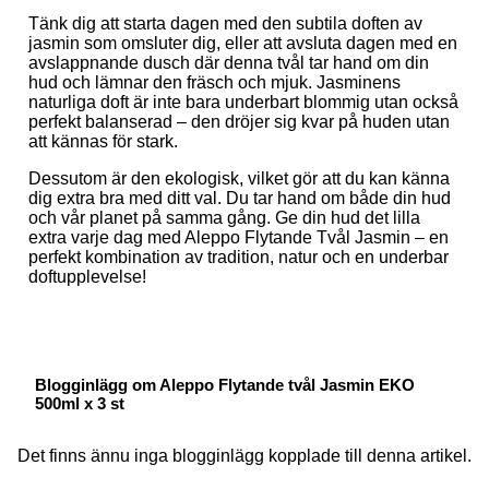
Tänk dig att starta dagen med den subtila doften av
jasmin som omsluter dig, eller att avsluta dagen med en
avslappnande dusch där denna tvål tar hand om din
hud och lämnar den fräsch och mjuk. Jasminens
naturliga doft är inte bara underbart blommig utan också
perfekt balanserad – den dröjer sig kvar på huden utan
att kännas för stark.
Dessutom är den ekologisk, vilket gör att du kan känna
dig extra bra med ditt val. Du tar hand om både din hud
och vår planet på samma gång. Ge din hud det lilla
extra varje dag med Aleppo Flytande Tvål Jasmin – en
perfekt kombination av tradition, natur och en underbar
doftupplevelse!
Blogginlägg om Aleppo Flytande tvål Jasmin EKO
500ml x 3 st
Det finns ännu inga blogginlägg kopplade till denna artikel.