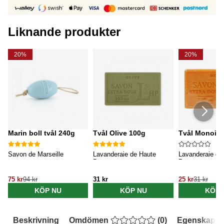
Liknande produkter
20%
20%
Marin boll tvål 240g
Tvål Olive 100g
Tvål Monoi 1
Savon de Marseille
Lavanderaie de Haute
Lavanderaie de
Provence
Provence
75 kr
94 kr
31 kr
25 kr
31 kr
KÖP NU
KÖP NU
KÖP 
Beskrivning
Omdömen
(
0
)
Egenskaper