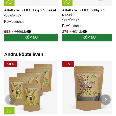
Alfalfafrön EKO 1kg x 5 paket
Alfalfafrön EKO 500g x 3
paket
Rawfoodshop
Rawfoodshop
998 kr
1996 kr
379 kr
631 kr
Ordinarie pris:
Ordinarie pris:
KÖP NU
KÖP NU
Andra köpte även
50%
30%