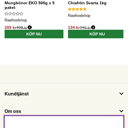
Mungbönor EKO 500g x 5
Chiafrön Svarta 1kg
paket
Rawfoodshop
Rawfoodshop
205 kr
409 kr
134 kr
192 kr
KÖP NU
KÖP NU
Kundtjänst
Om oss