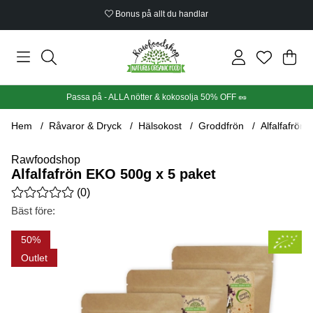
Bonus på allt du handlar
Din
Anta
.
Passa på - ALLA nötter & kokosolja 50% OFF 🥜
Hem
Råvaror & Dryck
Hälsokost
Groddfrön
Alfalfafrön
Rawfoodshop
Alfalfafrön EKO 500g x 5 paket
Medelbetyg 0 av 5 Antal betyg 0
(
0
)
Bäst före:
Produktbilder Alfalfafrön EKO 500g x 5 paket
50
Outlet