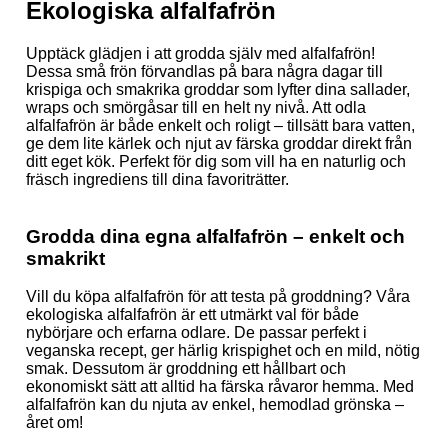
Ekologiska alfalfafrön
Upptäck glädjen i att grodda själv med alfalfafrön!
Dessa små frön förvandlas på bara några dagar till
krispiga och smakrika groddar som lyfter dina sallader,
wraps och smörgåsar till en helt ny nivå. Att odla
alfalfafrön är både enkelt och roligt – tillsätt bara vatten,
ge dem lite kärlek och njut av färska groddar direkt från
ditt eget kök. Perfekt för dig som vill ha en naturlig och
fräsch ingrediens till dina favoriträtter.
Grodda dina egna alfalfafrön – enkelt och
smakrikt
Vill du köpa alfalfafrön för att testa på groddning? Våra
ekologiska alfalfafrön är ett utmärkt val för både
nybörjare och erfarna odlare. De passar perfekt i
veganska recept, ger härlig krispighet och en mild, nötig
smak. Dessutom är groddning ett hållbart och
ekonomiskt sätt att alltid ha färska råvaror hemma. Med
alfalfafrön kan du njuta av enkel, hemodlad grönska –
året om!