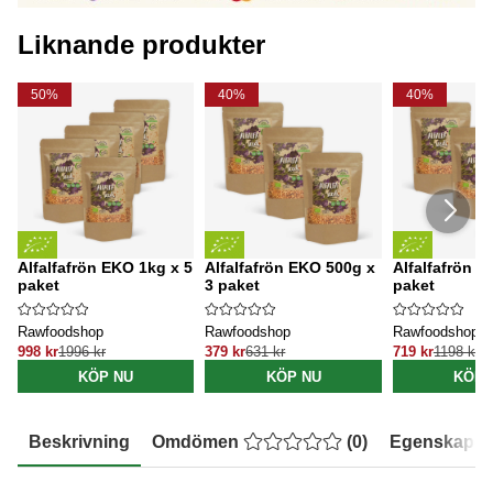
Liknande produkter
50%
40%
40%
Alfalfafrön EKO 1kg x 5
Alfalfafrön EKO 500g x
Alfalfafrön E
paket
3 paket
paket
Rawfoodshop
Rawfoodshop
Rawfoodshop
998 kr
1996 kr
379 kr
631 kr
719 kr
1198 kr
KÖP NU
KÖP NU
KÖP 
Beskrivning
Omdömen
(
0
)
Egenskaper