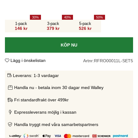
30
40
50
1-pack
3-pack
5-pack
146 kr
379 kr
526 kr
KÖP NU
Lägg i önskelistan
Artnr:
RFRO00011L-SET5
Leverans:
1-3 vardagar
Handla nu - betala inom 30 dagar med Walley
Fri standardfrakt över 499kr
Expressleverans möjlig i kassan
Handla tryggt med våra samarbetspartners