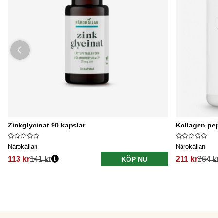
Zinkglycinat 90 kapslar
Kollagen pep
Närokällan
Närokällan
113 kr
141 kr
211 kr
264 k
KÖP NU