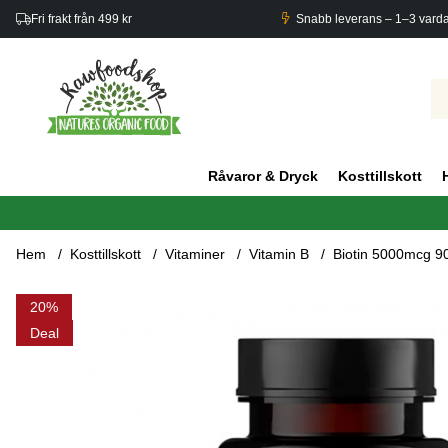
Fri frakt från 499 kr
Snabb leverans – 1–3 vard
Råvaror & Dryck
Kosttillskott
Hem
Kosttillskott
Vitaminer
Vitamin B
Biotin 5000mcg 90
Produktbilder Biotin 5000mcg 90 kapslar
20
Deal