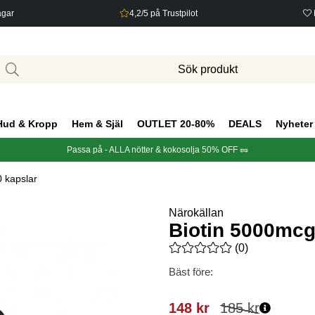
agar
4,2/5 på Trustpilot
Hud & Kropp
Hem & Själ
OUTLET 20-80%
DEALS
Nyheter
Passa på - ALLA nötter & kokosolja 50% OFF 🥜
 kapslar
Närokällan
Biotin 5000mcg
Medelbetyg 0 av 5 Antal bety
(
0
)
Bäst före:
148
kr
185
kr