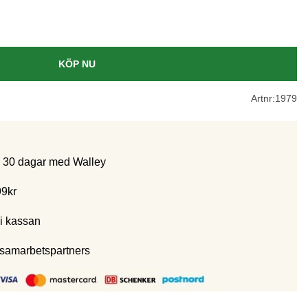
KÖP NU
Artnr:
1979
m 30 dagar med Walley
99kr
i kassan
 samarbetspartners