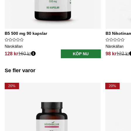
B5 500 mg 90 kapslar
B3 Nikotina
Närokällan
Närokällan
128 kr
160 kr
98 kr
122 kr
KÖP NU
Se fler varor
20%
20%