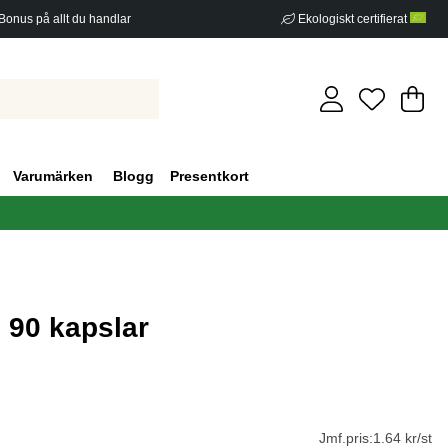
Bonus på allt du handlar
Ekologiskt certifierat
Di
An
.
Varumärken
Blogg
Presentkort
 90 kapslar
g 0
Jmf.pris:
1.64 kr/st