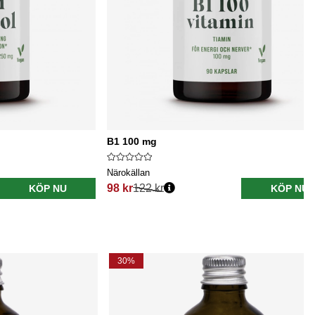
B1 100 mg
Närokällan
98 kr
122 kr
KÖP NU
KÖP NU
Ordinarie pris:
30%