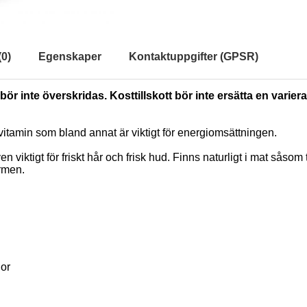
(
0
)
Egenskaper
Kontaktuppgifter (GPSR)
ör inte överskridas. Kosttillskott bör inte ersätta en varie
gt vitamin som bland annat är viktigt för energiomsättningen.
 viktigt för friskt hår och frisk hud. Finns naturligt i mat såsom
rmen.
nor