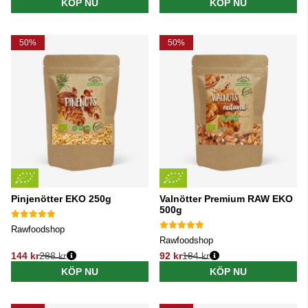
KÖP NU
KÖP NU
50%
50%
Pinjenötter EKO 250g
Valnötter Premium RAW EKO
500g
Rawfoodshop
Rawfoodshop
144 kr
288 kr
92 kr
184 kr
Ordinarie pris:
Ordinarie pris:
KÖP NU
KÖP NU