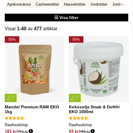
Aprikoskärnor
Cashewnötter
Hasselnötter
Jordnötter
Jordmandel
Visa filter
Visar
1-40
av
477
artiklar
Produkter
50%
50%
Mandel Premium RAW EKO
Kokosolja Smak & Doftfri
1kg
EKO 1000ml
Rawfoodshop
Rawfoodshop
181 kr
361 kr
93 kr
186 kr