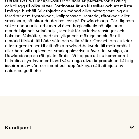
fantastiskt urval av aprikoskärnor, som är perfekta för bakning
och tillägg till olika rätter. Jordnötter är en klassiker och ett måste
i många hushåll. Vi erbjuder en mängd olika nötter; vare sig du
föredrar dem frystorkade, kallpressade, rostade, råtorkade eller
smaksatta, så hittar du det hos oss på Rawfoodshop. För dig som
söker något unikt erbjuder vi även högkvalitativ nötolja, som
mandelolja och valnötsolja, idealisk för salladsdressingar och
bakning. Valnötter, med sin fylliga och mäktiga smak, är ett
utmärkt tillskott till både söta och salta rätter.
Oavsett om du letar
efter ingredienser till ditt nästa rawfood-bakverk, till mellanmålet
eller bara vill uppleva en smakupplevelse utöver det vanliga, är
Rawfoodshop.se rätt plats för dig. Vi hoppas att du kommer att
hitta dina nya favoriter bland våra noga utvalda produkter. Låt dig
inspireras av vårt sortiment och upptäck nya sätt att njuta av
naturens godheter.
Kundtjänst