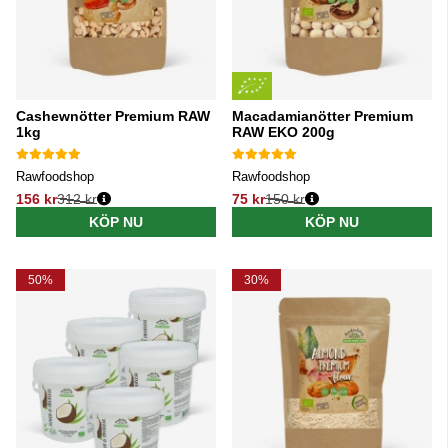
Cashewnötter Premium RAW
Macadamianötter Premium
1kg
RAW EKO 200g
Rawfoodshop
Rawfoodshop
156 kr
312 kr
75 kr
150 kr
Ordinarie pris:
Ordinarie pris:
KÖP NU
KÖP NU
50%
30%