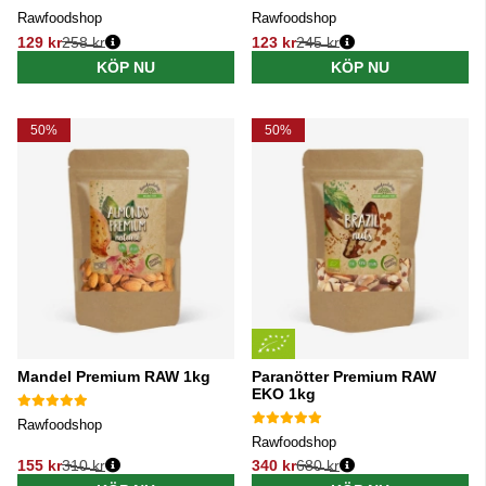
Rawfoodshop
Rawfoodshop
129 kr
258 kr
123 kr
245 kr
Ordinarie pris:
Ordinarie pris:
KÖP NU
KÖP NU
50%
50%
Mandel Premium RAW 1kg
Paranötter Premium RAW
EKO 1kg
Rawfoodshop
Rawfoodshop
155 kr
310 kr
340 kr
680 kr
Ordinarie pris:
Ordinarie pris: