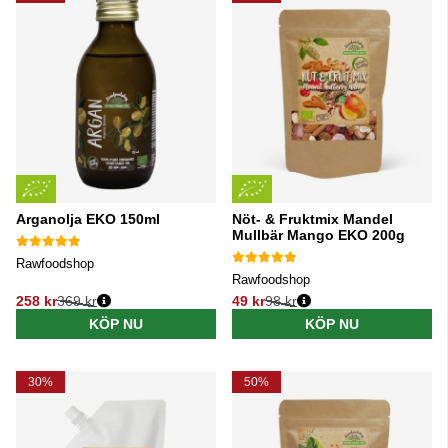
Arganolja EKO 150ml
Nöt- & Fruktmix Mandel
Mullbär Mango EKO 200g
Rawfoodshop
Rawfoodshop
258 kr
369 kr
49 kr
98 kr
Ordinarie pris:
Ordinarie pris:
KÖP NU
KÖP NU
30%
50%