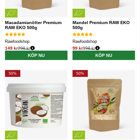
Macadamianötter Premium
Mandel Premium RAW EKO
RAW EKO 500g
500g
Rawfoodshop
Rawfoodshop
149 kr
298 kr
99 kr
198 kr
Ordinarie pris:
Ordinarie pris:
KÖP NU
KÖP NU
50%
50%