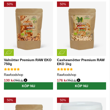
50%
50%
Valnötter Premium RAW EKO
Cashewnötter Premium RAW
750g
EKO 1kg
Rawfoodshop
Rawfoodshop
130 kr
260 kr
176 kr
352 kr
Ordinarie pris:
Ordinarie pris:
KÖP NU
KÖP NU
50%
50%