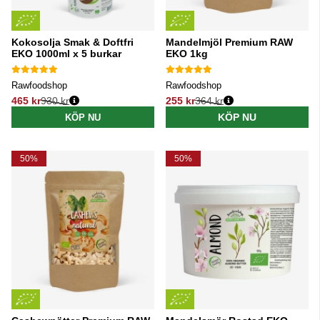
Kokosolja Smak & Doftfri
Mandelmjöl Premium RAW
EKO 1000ml x 5 burkar
EKO 1kg
Rawfoodshop
Rawfoodshop
465 kr
930 kr
255 kr
364 kr
Ordinarie pris:
Ordinarie pris:
KÖP NU
KÖP NU
50%
50%