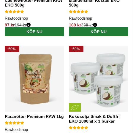
Cashewnötter Premium RAW
Mandelsmör Rostad EKO
EKO 500g
500g
Rawfoodshop
Rawfoodshop
97 kr
194 kr
169 kr
338 kr
Ordinarie pris:
Ordinarie pris:
KÖP NU
KÖP NU
50%
50%
Paranötter Premium RAW 1kg
Kokosolja Smak & Doftfri
EKO 1000ml x 3 burkar
Rawfoodshop