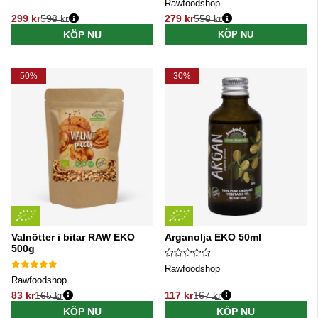
Rawfoodshop
299 kr
598 kr
279 kr
558 kr
Ordinarie pris:
Ordinarie pris:
KÖP NU
KÖP NU
50%
30%
Valnötter i bitar RAW EKO
Arganolja EKO 50ml
500g
Rawfoodshop
Rawfoodshop
83 kr
165 kr
117 kr
167 kr
Ordinarie pris:
Ordinarie pris:
KÖP NU
KÖP NU