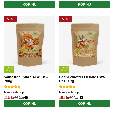
Ordinarie pris:
Ordinarie pris:
KÖP NU
KÖP NU
50%
50%
Valnötter i bitar RAW EKO
Cashewnötter Delade RAW
750g
EKO 1kg
Rawfoodshop
Rawfoodshop
116 kr
232 kr
151 kr
302 kr
Ordinarie pris:
Ordinarie pris:
KÖP NU
KÖP NU