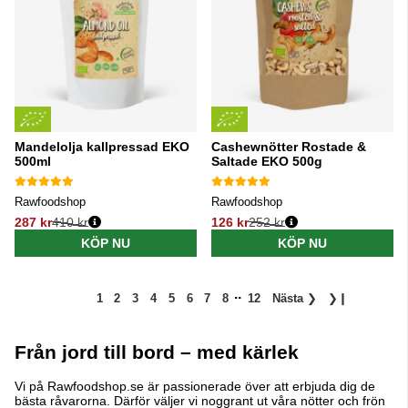
Mandelolja kallpressad EKO
Cashewnötter Rostade &
500ml
Saltade EKO 500g
Rawfoodshop
Rawfoodshop
287 kr
410 kr
126 kr
252 kr
Ordinarie pris:
Ordinarie pris:
KÖP NU
KÖP NU
..
1
2
3
4
5
6
7
8
12
Nästa
❯
❯❙
Från jord till bord – med kärlek
Vi på Rawfoodshop.se är passionerade över att erbjuda dig de
bästa råvarorna. Därför väljer vi noggrant ut våra nötter och frön