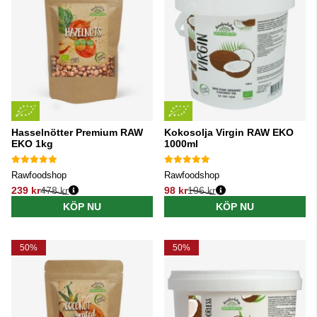
Hasselnötter Premium RAW
Kokosolja Virgin RAW EKO
EKO 1kg
1000ml
Rawfoodshop
Rawfoodshop
239 kr
478 kr
98 kr
196 kr
Ordinarie pris:
Ordinarie pris:
KÖP NU
KÖP NU
50%
50%