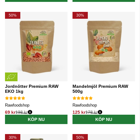
50%
30%
Jordnötter Premium RAW
Mandelmjöl Premium RAW
EKO 1kg
500g
Rawfoodshop
Rawfoodshop
69 kr
138 kr
125 kr
178 kr
Ordinarie pris:
Ordinarie pris:
KÖP NU
KÖP NU
30%
50%