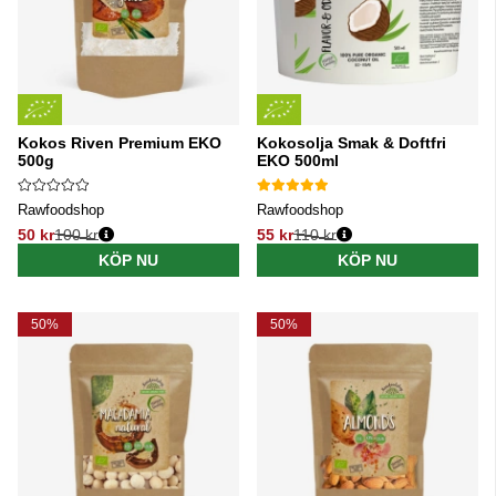
Kokos Riven Premium EKO
Kokosolja Smak & Doftfri
500g
EKO 500ml
Rawfoodshop
Rawfoodshop
50 kr
100 kr
55 kr
110 kr
Ordinarie pris:
Ordinarie pris:
KÖP NU
KÖP NU
50%
50%