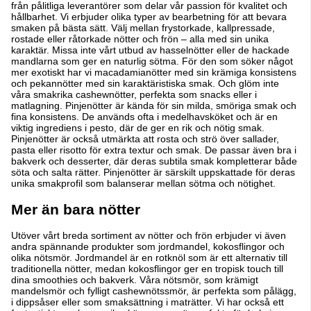
från pålitliga leverantörer som delar vår passion för kvalitet och
hållbarhet. Vi erbjuder olika typer av bearbetning för att bevara
smaken på bästa sätt. Välj mellan frystorkade, kallpressade,
rostade eller råtorkade nötter och frön – alla med sin unika
karaktär.
Missa inte vårt utbud av hasselnötter eller de hackade
mandlarna som ger en naturlig sötma. För den som söker något
mer exotiskt har vi macadamianötter med sin krämiga konsistens
och pekannötter med sin karaktäristiska smak. Och glöm inte
våra smakrika cashewnötter, perfekta som snacks eller i
matlagning. Pinjenötter är kända för sin milda, smöriga smak och
fina konsistens. De används ofta i medelhavsköket och är en
viktig ingrediens i pesto, där de ger en rik och nötig smak.
Pinjenötter är också utmärkta att rosta och strö över sallader,
pasta eller risotto för extra textur och smak. De passar även bra i
bakverk och desserter, där deras subtila smak kompletterar både
söta och salta rätter. Pinjenötter är särskilt uppskattade för deras
unika smakprofil som balanserar mellan sötma och nötighet.
Mer än bara nötter
Utöver vårt breda sortiment av nötter och frön erbjuder vi även
andra spännande produkter som jordmandel, kokosflingor och
olika nötsmör. Jordmandel är en rotknöl som är ett alternativ till
traditionella nötter, medan kokosflingor ger en tropisk touch till
dina smoothies och bakverk. Våra nötsmör, som krämigt
mandelsmör och fylligt cashewnötssmör, är perfekta som pålägg,
i dippsåser eller som smaksättning i maträtter.
Vi har också ett