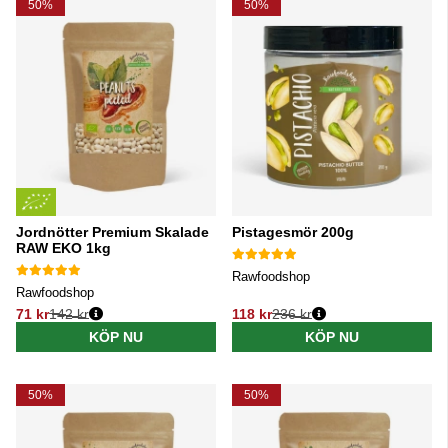
50%
50%
Jordnötter Premium Skalade
Pistagesmör 200g
RAW EKO 1kg
Rawfoodshop
Rawfoodshop
71 kr
142 kr
118 kr
236 kr
Ordinarie pris:
Ordinarie pris:
KÖP NU
KÖP NU
50%
50%