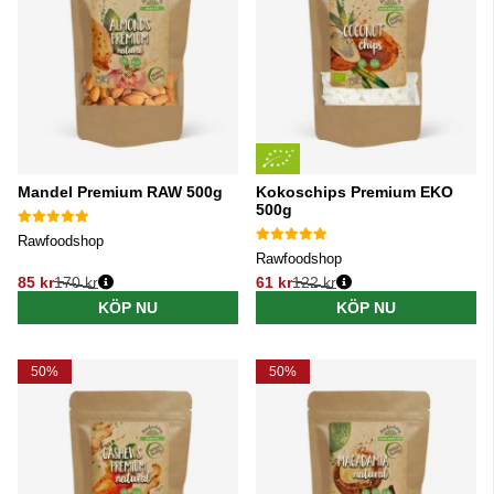
Mandel Premium RAW 500g
Kokoschips Premium EKO
500g
Rawfoodshop
Rawfoodshop
85 kr
170 kr
61 kr
122 kr
Ordinarie pris:
Ordinarie pris:
KÖP NU
KÖP NU
50%
50%