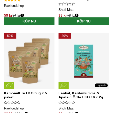
Rawfoodshop
Shoti Maa
59 kr
84 kr
38 kr
48 kr
Ordinarie pris:
Ordinarie pris:
KÖP NU
KÖP NU
50%
20%
Utgående
Kamomill Te EKO 50g x 5
Fänkål, Kardemumma &
paket
Apelsin Örtte EKO 16 x 2g
Rawfoodshop
Shoti Maa