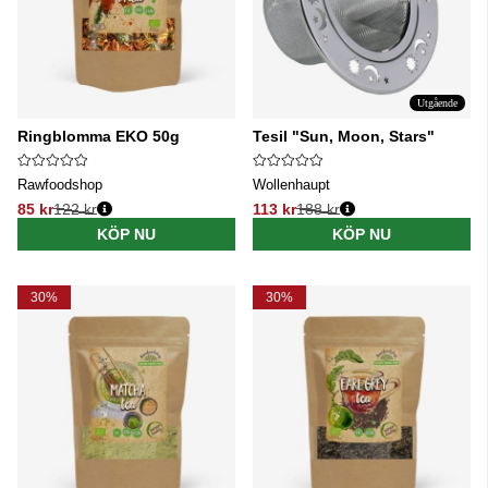
Utgående
Ringblomma EKO 50g
Tesil "Sun, Moon, Stars"
Rawfoodshop
Wollenhaupt
85 kr
122 kr
113 kr
188 kr
Ordinarie pris:
Ordinarie pris:
KÖP NU
KÖP NU
30%
30%