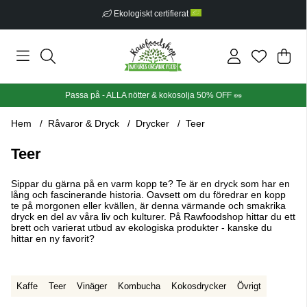
Fri frakt från 499 kr
Din
Anta
.
Passa på - ALLA nötter & kokosolja 50% OFF 🥜
Hem
Råvaror & Dryck
Drycker
Teer
Teer
Sippar du gärna på en varm kopp te? Te är en dryck som har en
lång och fascinerande historia. Oavsett om du föredrar en kopp
te på morgonen eller kvällen, är denna värmande och smakrika
dryck en del av våra liv och kulturer. På Rawfoodshop hittar du ett
brett och varierat utbud av ekologiska produkter - kanske du
hittar en ny favorit?
Kaffe
Teer
Vinäger
Kombucha
Kokosdrycker
Övrigt