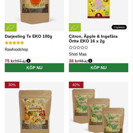
Utgående
Darjeeling Te EKO 100g
Citron, Äpple & Ingefära
Örtte EKO 16 x 2g
Rawfoodshop
Shoti Maa
75 kr
107 kr
38 kr
48 kr
Ordinarie pris:
Ordinarie pris:
KÖP NU
KÖP NU
30%
40%