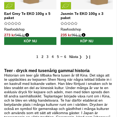
Earl Grey Te EKO 100g x 5
Jasmin Te EKO 100g x 3
paket
paket
Rawfoodshop
Rawfoodshop
273 kr
545 kr
235 kr
391 kr
Ordinarie pris:
Ordinarie pris:
KÖP NU
KÖP NU
..
1
2
3
4
5
6
Nästa
❯
❯❙
Teer - dryck med tusenårig gammal historia
Historian om teer går tillbaka flera tusen år till Kina. Det sägs att
te upptäcktes av kejsaren Shen Nong när några teblad blåste in i
en kastrull med kokande vatten. Han blev förtjust i smaken och te
blev snabbt en del av kinesisk kultur. Under många år var te en
exklusiv dryck för kejsare och adeln, men med tiden spreds den
till andra samhällsskikt. Teplantager började växa runt om i Kina,
och te blev en viktig handelsvara. Te har därför etablerat en
betydande plats i många kulturer runt om i världen. Drycken är
också en symbol för gemenskap och gästfrihet i många kulturer
och används som ett sätt att välkomna gäster. I Japan är