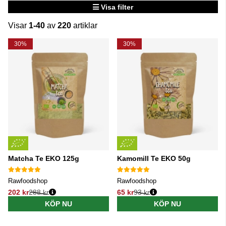
Visa filter
Visar
1-40
av
220
artiklar
Produkter
30%
30%
Matcha Te EKO 125g
Kamomill Te EKO 50g
Rawfoodshop
Rawfoodshop
202 kr
288 kr
65 kr
93 kr
Ordinarie pris:
Ordinarie pris:
KÖP NU
KÖP NU