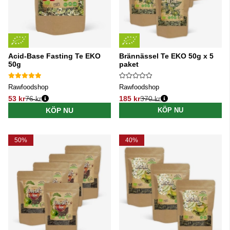
Acid-Base Fasting Te EKO
Brännässel Te EKO 50g x 5
50g
paket
Rawfoodshop
Rawfoodshop
53 kr
76 kr
185 kr
370 kr
Ordinarie pris:
Ordinarie pris:
KÖP NU
KÖP NU
50%
40%