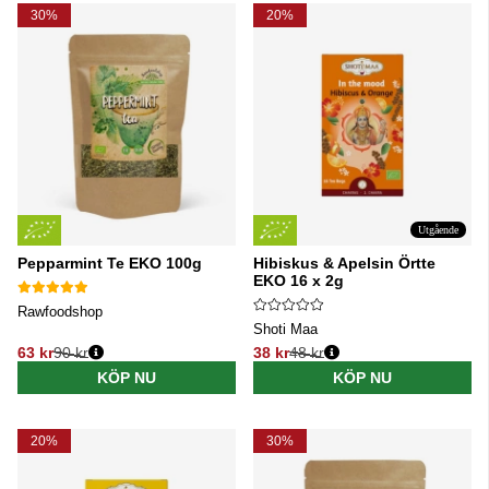
30%
20%
Utgående
Pepparmint Te EKO 100g
Hibiskus & Apelsin Örtte
EKO 16 x 2g
Rawfoodshop
Shoti Maa
63 kr
90 kr
38 kr
48 kr
Ordinarie pris:
Ordinarie pris:
KÖP NU
KÖP NU
20%
30%