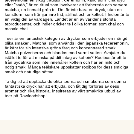
teceremonin en viktig tradition. Ceremonin, känd som "chanoyu"
eller "sadō," är en ritual som involverar att förbereda och servera
matcha, en finmald grön te. Det är inte bara en dryck, utan en
konstform som främjar inre frid, stillhet och enkelhet. I Indien är te
en viktig del av vardagen. Landet är en av världens största
teproducenter, och indier dricker te i olika former, som chai och
masala chai.
Teer är en fantastisk kategori av drycker som erbjuder en mängd
olika smaker . Matcha, som används i den japanska teceremonin,
är känt för sin intensiva gröna färg och koncentrerad smak.
Matcha pulveriseras och blandas med varmt vatten. Avnjuter du
istället te för att minska på ditt intag av koffein? Rooibos är ett te
från Sydafrika som inte innehåller koffein och har en mild och
nötig smak. Många teälskare uppskattar rooibos för dess smidiga
smak och naturliga sötma.
Ta dig tid att upptäcka de olika teerna och smakerna som denna
fantastiska dryck har att erbjuda, och låt dig förföras av dess
aromer och rika historia. Inspireras av vårt smakrika utbud av
teer på Rawfoodshop!