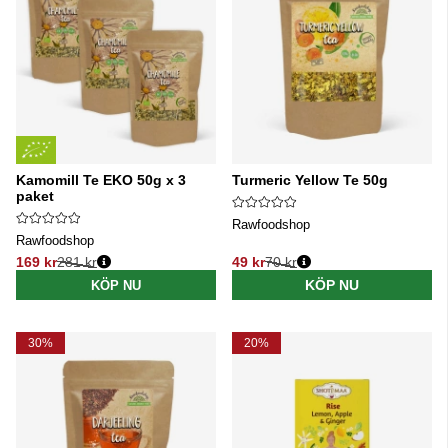
Kamomill Te EKO 50g x 3
Turmeric Yellow Te 50g
paket
Rawfoodshop
Rawfoodshop
169 kr
281 kr
49 kr
70 kr
Ordinarie pris:
Ordinarie pris:
KÖP NU
KÖP NU
30%
20%