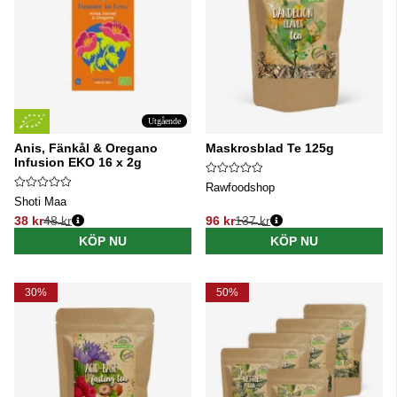
Utgående
Anis, Fänkål & Oregano
Maskrosblad Te 125g
Infusion EKO 16 x 2g
Rawfoodshop
Shoti Maa
38 kr
48 kr
96 kr
137 kr
Ordinarie pris:
Ordinarie pris:
KÖP NU
KÖP NU
30%
50%