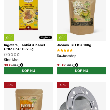
Utgående
Ingefära, Fänkål & Kanel
Jasmin Te EKO 100g
Örtte EKO 16 x 2g
Rawfoodshop
Shoti Maa
38 kr
48 kr
91 kr
130 kr
Ordinarie pris:
Ordinarie pris:
KÖP NU
KÖP NU
30%
40%