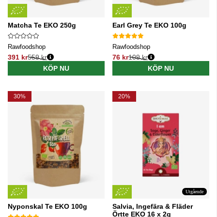
Matcha Te EKO 250g
Earl Grey Te EKO 100g
Rawfoodshop
Rawfoodshop
391 kr
559 kr
76 kr
109 kr
Ordinarie pris:
Ordinarie pris:
KÖP NU
KÖP NU
30%
20%
Utgående
Nyponskal Te EKO 100g
Salvia, Ingefära & Fläder
Örtte EKO 16 x 2g