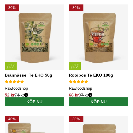
30%
30%
Brännässel Te EKO 50g
Rooibos Te EKO 100g
Rawfoodshop
Rawfoodshop
52 kr
74 kr
68 kr
97 kr
Ordinarie pris:
Ordinarie pris:
KÖP NU
KÖP NU
40%
30%