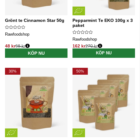
Grönt te Cinnamon Star 50g
Pepparmint Te EKO 100g x 3
paket
Rawfoodshop
Rawfoodshop
48 kr
68 kr
162 kr
270 kr
Ordinarie pris:
Ordinarie pris:
KÖP NU
KÖP NU
30%
50%