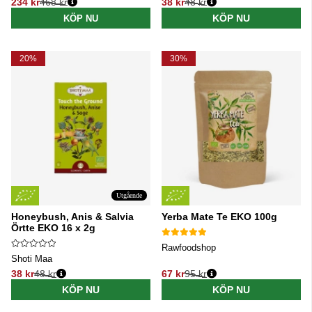
234 kr
468 kr
38 kr
48 kr
Ordinarie pris:
Ordinarie pris:
KÖP NU
KÖP NU
20%
30%
Utgående
Honeybush, Anis & Salvia
Yerba Mate Te EKO 100g
Örtte EKO 16 x 2g
Rawfoodshop
Shoti Maa
38 kr
48 kr
67 kr
95 kr
Ordinarie pris:
Ordinarie pris:
KÖP NU
KÖP NU