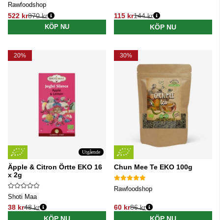
Rawfoodshop
522 kr
870 kr
115 kr
144 kr
Ordinarie pris:
Ordinarie pris:
KÖP NU
KÖP NU
20%
30%
Utgående
Äpple & Citron Örtte EKO 16
Chun Mee Te EKO 100g
x 2g
Rawfoodshop
Shoti Maa
38 kr
48 kr
60 kr
86 kr
Ordinarie pris:
Ordinarie pris:
KÖP NU
KÖP NU