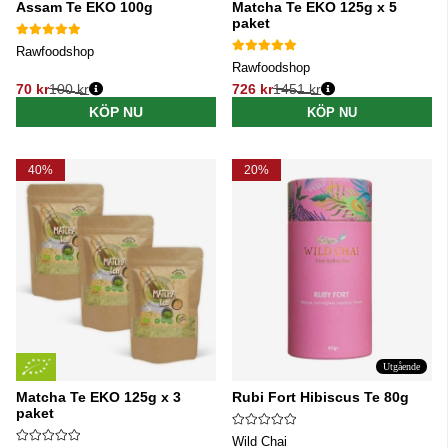
Assam Te EKO 100g
Matcha Te EKO 125g x 5
paket
Rawfoodshop
Rawfoodshop
70 kr
100 kr
726 kr
1451 kr
Ordinarie pris:
Ordinarie pris:
KÖP NU
KÖP NU
40%
20%
Utgående
Matcha Te EKO 125g x 3
Rubi Fort Hibiscus Te 80g
paket
Wild Chai