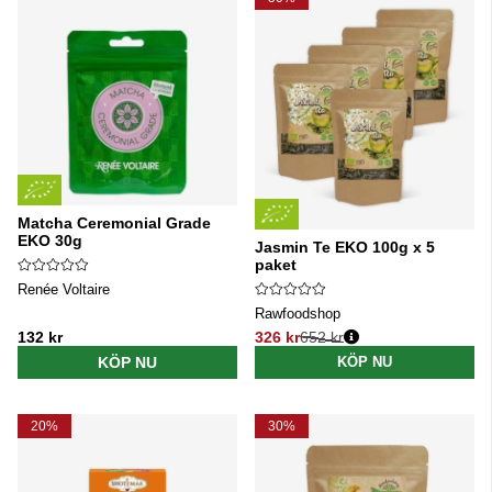
Matcha Ceremonial Grade
EKO 30g
Jasmin Te EKO 100g x 5
paket
Renée Voltaire
Rawfoodshop
132 kr
326 kr
652 kr
Ordinarie pris:
KÖP NU
KÖP NU
20%
30%