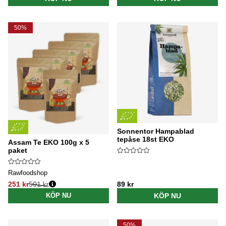
50%
Sonnentor Hampablad
tepåse 18st EKO
Assam Te EKO 100g x 5
paket
Rawfoodshop
251 kr
501 kr
89 kr
Ordinarie pris:
KÖP NU
KÖP NU
50%