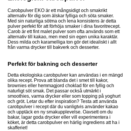
Carobpulver EKO är ett mångsidigt och smakrikt
alternativ för dig som älskar fylliga och söta smaker.
Med sin naturliga sötma och lena konsistens är detta
pulver perfekt för att förhöja smaker i dina favoritrecept.
Carob är ett fint malet pulver som ofta används som ett
alternativ till kakao, men med sin egen unika karaktär.
Dess milda och karamelliga ton gör det idealiskt i allt
från varma drycker till bakverk och desserter.
Perfekt för bakning och desserter
Detta ekologiska carobpulver kan användas i en mängd
olika recept. Prova att blanda det i smet till kakor,
brownies eller hemmagjord choklad för en fyllig och
naturligt söt smak. Det passar också utmärkt i
smoothies, varma drycker eller som topping på yoghurt
och gröt. Letar du efter inspiration? Testa att använda
carobpulver i recept där du vanligtvis använder kakao
och upptäck en ny smakupplevelse. Oavsett om du
bakar, lagar goda drycker eller vill experimentera i
köket, är detta carobpulver en härlig ingrediens att ha i
skafferiet!