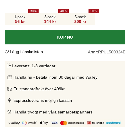
30
40
50
1-pack
3-pack
5-pack
56 kr
144 kr
200 kr
KÖP NU
Lägg i önskelistan
Artnr:
RPUL500324E
Leverans:
1-3 vardagar
Handla nu - betala inom 30 dagar med Walley
Fri standardfrakt över 499kr
Expressleverans möjlig i kassan
Handla tryggt med våra samarbetspartners