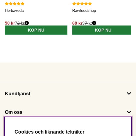
Herbaveda
Rawfoodshop
50 kr
72 kr
68 kr
97 kr
KÖP NU
KÖP NU
Kundtjänst
Om oss
Följ oss
Cookies och liknande tekniker