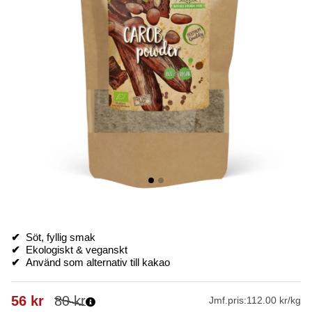
✔
Söt, fyllig smak
✔
Ekologiskt & veganskt
✔
Använd som alternativ till kakao
56
kr
80
kr
Jmf.pris:
112.00 kr/kg