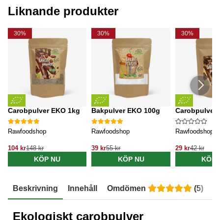
Liknande produkter
30%
30%
30%
Carobpulver EKO 1kg
Bakpulver EKO 100g
Carobpulver
Rawfoodshop
Rawfoodshop
Rawfoodshop
104 kr
148 kr
39 kr
55 kr
29 kr
42 kr
KÖP NU
KÖP NU
KÖP 
Beskrivning
Innehåll
Omdömen
(
5
)
E
Ekologiskt carobpulver