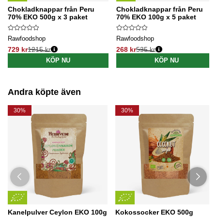
Chokladknappar från Peru
Chokladknappar från Peru
70% EKO 500g x 3 paket
70% EKO 100g x 5 paket
Rawfoodshop
Rawfoodshop
729 kr
1215 kr
268 kr
535 kr
Ordinarie pris:
Ordinarie pris:
KÖP NU
KÖP NU
Andra köpte även
30%
30%
Kanelpulver Ceylon EKO 100g
Kokossocker EKO 500g