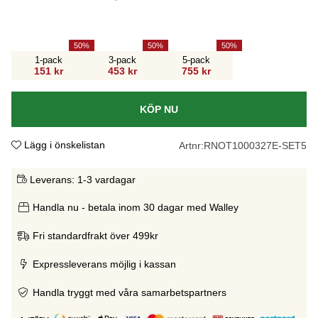
50
50
50
1-pack
3-pack
5-pack
151 kr
453 kr
755 kr
KÖP NU
Lägg i önskelistan
Artnr:
RNOT1000327E-SET5
Leverans:
1-3 vardagar
Handla nu - betala inom 30 dagar med Walley
Fri standardfrakt över 499kr
Expressleverans möjlig i kassan
Handla tryggt med våra samarbetspartners