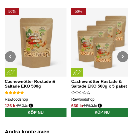
50%
50%
Cashewnötter Rostade &
Cashewnötter Rostade &
Saltade EKO 500g
Saltade EKO 500g x 5 paket
Rawfoodshop
Rawfoodshop
126 kr
252 kr
630 kr
1260 kr
Ordinarie pris:
Ordinarie pris:
KÖP NU
KÖP NU
Andra köpte även