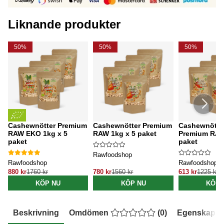
Liknande produkter
50%
50%
50%
Cashewnötter Premium
Cashewnötter Premium
Cashewnötte
RAW EKO 1kg x 5
RAW 1kg x 5 paket
Premium RAW
paket
paket
Rawfoodshop
Rawfoodshop
Rawfoodshop
880 kr
1760 kr
780 kr
1560 kr
613 kr
1225 kr
KÖP NU
KÖP NU
KÖP 
Beskrivning
Omdömen
(
0
)
Egenskaper