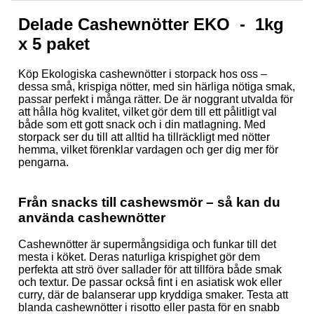
Delade Cashewnötter EKO - 1kg
x 5 paket
Köp Ekologiska cashewnötter i storpack hos oss –
dessa små, krispiga nötter, med sin härliga nötiga smak,
passar perfekt i många rätter. De är noggrant utvalda för
att hålla hög kvalitet, vilket gör dem till ett pålitligt val
både som ett gott snack och i din matlagning. Med
storpack ser du till att alltid ha tillräckligt med nötter
hemma, vilket förenklar vardagen och ger dig mer för
pengarna.
Från snacks till cashewsmör – så kan du
använda cashewnötter
Cashewnötter är supermångsidiga och funkar till det
mesta i köket. Deras naturliga krispighet gör dem
perfekta att strö över sallader för att tillföra både smak
och textur. De passar också fint i en asiatisk wok eller
curry, där de balanserar upp kryddiga smaker. Testa att
blanda cashewnötter i risotto eller pasta för en snabb