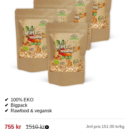
✔
100% EKO
✔
Bigpack
✔
Rawfood & vegansk
755
kr
1510
kr
Jmf.pris:
151.00 kr/kg