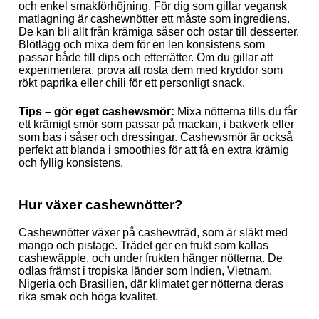
och enkel smakförhöjning. För dig som gillar vegansk
matlagning är cashewnötter ett måste som ingrediens.
De kan bli allt från krämiga såser och ostar till desserter.
Blötlägg och mixa dem för en len konsistens som
passar både till dips och efterrätter. Om du gillar att
experimentera, prova att rosta dem med kryddor som
rökt paprika eller chili för ett personligt snack.
Tips – gör eget cashewsmör:
Mixa nötterna tills du får
ett krämigt smör som passar på mackan, i bakverk eller
som bas i såser och dressingar. Cashewsmör är också
perfekt att blanda i smoothies för att få en extra krämig
och fyllig konsistens.
Hur växer cashewnötter?
Cashewnötter växer på cashewträd, som är släkt med
mango och pistage. Trädet ger en frukt som kallas
cashewäpple, och under frukten hänger nötterna. De
odlas främst i tropiska länder som Indien, Vietnam,
Nigeria och Brasilien, där klimatet ger nötterna deras
rika smak och höga kvalitet.