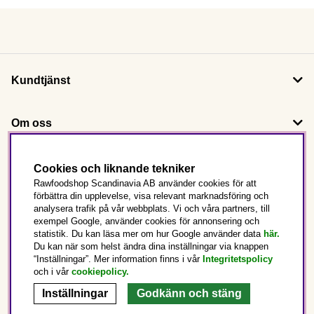
Kundtjänst
Om oss
Följ oss
Cookies och liknande tekniker
Rawfoodshop Scandinavia AB använder cookies för att
förbättra din upplevelse, visa relevant marknadsföring och
Det här är Rawfoodshop
analysera trafik på vår webbplats. Vi och våra partners, till
exempel Google, använder cookies för annonsering och
statistik. Du kan läsa mer om hur Google använder data
här.
Sverige
Du kan när som helst ändra dina inställningar via knappen
“Inställningar”. Mer information finns i vår
Integritetspolicy
och i vår
cookiepolicy
.
Inställningar
Godkänn och stäng
Copyright © 2025 Rawfoodshop Scandinavia AB