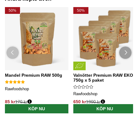
50%
50%
Mandel Premium RAW 500g
Valnötter Premium RAW EKO
750g x 5 paket
Rawfoodshop
Rawfoodshop
85 kr
170 kr
650 kr
1300 kr
KÖP NU
KÖP NU