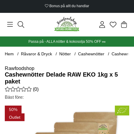
Bonus på allt du handlar
Din
Anta
.
Passa på - ALLA nötter & kokosolja 50% OFF 🥜
Hem
Råvaror & Dryck
Nötter
Cashewnötter
Cashewnött
Rawfoodshop
Cashewnötter Delade RAW EKO 1kg x 5
paket
Medelbetyg 0 av 5 Antal betyg 0
(
0
)
Bäst före:
Produktbilder Cashewnötter Delade RAW EKO 1kg x 5 paket
50
Outlet