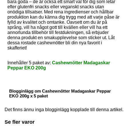
bara goda – de är också ett smart val för dig som letar
efter glutenfri snacks eller veganskt snacks utan
onödiga tillsatser. Med rena ingredienser och hållbar
produktion kan du känna dig trygg med att varje påse är
fylld av kvalitet och omtanke. Oavsett om du är på
språng, vill ha något gott till kvällen eller vill ha ett
annorlunda tillbehör till festdukningen, så erbjuder
denna produkt en smakupplevelse som sticker ut. Låt
dessa rostade cashewnötter bli din nya favorit i
skafferiet!
Innehåller 5 paket av:
Cashewnötter Madagaskar
Peppar EKO 200g
Blogginlägg om Cashewnötter Madagaskar Peppar
EKO 200g x 5 paket
Det finns ännu inga blogginlägg kopplade till denna artikel.
Se fler varor