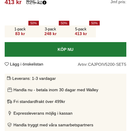
413
kr
825
kr
Jmf.pris:
50
50
50
1-pack
3-pack
5-pack
83 kr
248 kr
413 kr
KÖP NU
Lägg i önskelistan
Artnr:
CAJPOIV5200-SET5
Leverans:
1-3 vardagar
Handla nu - betala inom 30 dagar med Walley
Fri standardfrakt över 499kr
Expressleverans möjlig i kassan
Handla tryggt med våra samarbetspartners