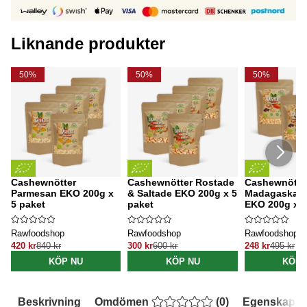
Liknande produkter
50%
50%
50%
Cashewnötter
Cashewnötter Rostade
Cashewnötte
Parmesan EKO 200g x
& Saltade EKO 200g x 5
Madagaskar 
5 paket
paket
EKO 200g x 3
Rawfoodshop
Rawfoodshop
Rawfoodshop
420 kr
840 kr
300 kr
600 kr
248 kr
495 kr
KÖP NU
KÖP NU
KÖP 
Beskrivning
Omdömen
(
0
)
Egenskaper