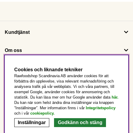
Kundtjänst
Om oss
Följ oss
Cookies och liknande tekniker
Rawfoodshop Scandinavia AB använder cookies för att
förbättra din upplevelse, visa relevant marknadsföring och
Det här är Rawfoodshop
analysera trafik på vår webbplats. Vi och våra partners, till
exempel Google, använder cookies för annonsering och
statistik. Du kan läsa mer om hur Google använder data
här.
Sverige
Du kan när som helst ändra dina inställningar via knappen
“Inställningar”. Mer information finns i vår
Integritetspolicy
och i vår
cookiepolicy
.
Inställningar
Godkänn och stäng
Copyright © 2025 Rawfoodshop Scandinavia AB