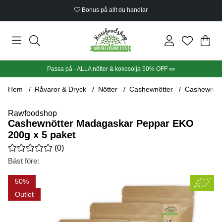
Bonus på allt du handlar
Din
Anta
.
Passa på - ALLA nötter & kokosolja 50% OFF 🥜
Hem
Råvaror & Dryck
Nötter
Cashewnötter
Cashewnött
Rawfoodshop
Cashewnötter Madagaskar Peppar EKO
200g x 5 paket
Medelbetyg 0 av 5 Antal betyg 0
(
0
)
Bäst före:
Produktbilder Cashewnötter Madagaskar Peppar EKO 200g x 5
50
Outlet