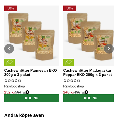
50%
50%
Cashewnötter Parmesan EKO
Cashewnötter Madagaskar
200g x 3 paket
Peppar EKO 200g x 3 paket
Rawfoodshop
Rawfoodshop
252 kr
504 kr
248 kr
495 kr
Ordinarie pris:
Ordinarie pris:
KÖP NU
KÖP NU
Andra köpte även