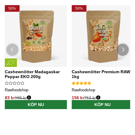
50%
50%
Cashewnötter Madagaskar
Cashewnötter Premium RAW
Peppar EKO 200g
1kg
Rawfoodshop
Rawfoodshop
83 kr
165 kr
156 kr
312 kr
KÖP NU
KÖP NU