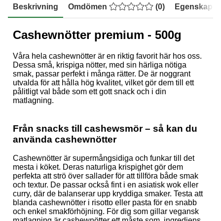
Beskrivning
Omdömen
(
0
)
Egenskaper
Cashewnötter premium - 500g
Våra hela cashewnötter är en riktig favorit här hos oss.
Dessa små, krispiga nötter, med sin härliga nötiga
smak, passar perfekt i många rätter. De är noggrant
utvalda för att hålla hög kvalitet, vilket gör dem till ett
pålitligt val både som ett gott snack och i din
matlagning.
Från snacks till cashewsmör – så kan du
använda cashewnötter
Cashewnötter är supermångsidiga och funkar till det
mesta i köket. Deras naturliga krispighet gör dem
perfekta att strö över sallader för att tillföra både smak
och textur. De passar också fint i en asiatisk wok eller
curry, där de balanserar upp kryddiga smaker. Testa att
blanda cashewnötter i risotto eller pasta för en snabb
och enkel smakförhöjning. För dig som gillar vegansk
matlagning är cashewnötter ett måste som ingrediens.