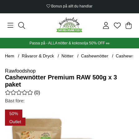
Bonus på allt du handlar
Din
Anta
.
Passa på - ALLA nötter & kokosolja 50% OFF 🥜
Hem
Råvaror & Dryck
Nötter
Cashewnötter
Cashewnött
Rawfoodshop
Cashewnötter Premium RAW 500g x 3
paket
Medelbetyg 0 av 5 Antal betyg 0
(
0
)
Bäst före:
Produktbilder Cashewnötter Premium RAW 500g x 3 paket
50
Outlet