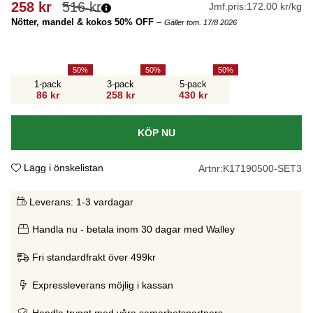
258
kr
516
kr
Jmf.pris:
172.00 kr/kg
Nötter, mandel & kokos 50% OFF
–
Gäller tom. 17/8 2026
50
50
50
1-pack
3-pack
5-pack
86 kr
258 kr
430 kr
KÖP NU
Lägg i önskelistan
Artnr:
K17190500-SET3
Leverans:
1-3 vardagar
Handla nu - betala inom 30 dagar med Walley
Fri standardfrakt över 499kr
Expressleverans möjlig i kassan
Handla tryggt med våra samarbetspartners