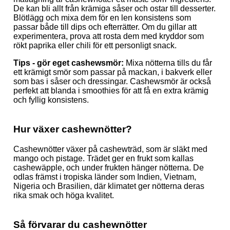
De kan bli allt från krämiga såser och ostar till desserter.
Blötlägg och mixa dem för en len konsistens som
passar både till dips och efterrätter. Om du gillar att
experimentera, prova att rosta dem med kryddor som
rökt paprika eller chili för ett personligt snack.
Tips - gör eget cashewsmör:
Mixa nötterna tills du får
ett krämigt smör som passar på mackan, i bakverk eller
som bas i såser och dressingar. Cashewsmör är också
perfekt att blanda i smoothies för att få en extra krämig
och fyllig konsistens.
Hur växer cashewnötter?
Cashewnötter växer på cashewträd, som är släkt med
mango och pistage. Trädet ger en frukt som kallas
cashewäpple, och under frukten hänger nötterna. De
odlas främst i tropiska länder som Indien, Vietnam,
Nigeria och Brasilien, där klimatet ger nötterna deras
rika smak och höga kvalitet.
Så förvarar du cashewnötter