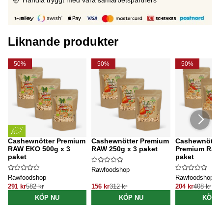
Liknande produkter
50%
50%
50%
Cashewnötter Premium
Cashewnötter Premium
Cashewnötte
RAW EKO 500g x 3
RAW 250g x 3 paket
Premium RAW
paket
paket
Rawfoodshop
Rawfoodshop
Rawfoodshop
291 kr
582 kr
156 kr
312 kr
204 kr
408 kr
KÖP NU
KÖP NU
KÖP 