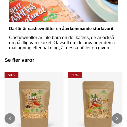
Därför är cashewnötter en återkommande storfavorit
Cashewnötter är inte bara en delikatess, de är också
en pålitlig vän i köket. Oavsett om du använder dem i
matlagning eller bakning, är dessa nötter en given
favorit. Läs mer om varför cashewnötter en självklar
plats i varje kök och hur du kan ta tillvara på råvaran!
Se fler varor
50%
50%