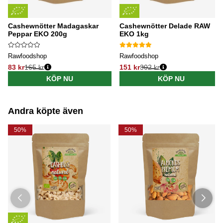
Cashewnötter Madagaskar
Cashewnötter Delade RAW
Peppar EKO 200g
EKO 1kg
Rawfoodshop
Rawfoodshop
83 kr
165 kr
151 kr
302 kr
Ordinarie pris:
Ordinarie pris:
KÖP NU
KÖP NU
Andra köpte även
50%
50%