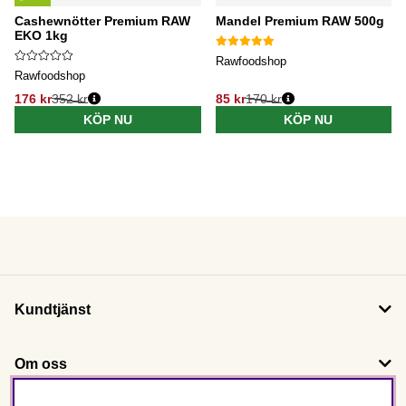
Cashewnötter Premium RAW
Mandel Premium RAW 500g
EKO 1kg
Rawfoodshop
Rawfoodshop
176 kr
352 kr
85 kr
170 kr
KÖP NU
KÖP NU
Kundtjänst
Om oss