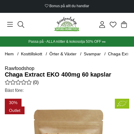
Bonus på allt du handlar
Din
Anta
.
Passa på - ALLA nötter & kokosolja 50% OFF 🥜
Hem
Kosttillskott
Örter & Växter
Svampar
Chaga Extrac
Rawfoodshop
Chaga Extract EKO 400mg 60 kapslar
Medelbetyg 0 av 5 Antal betyg 0
(
0
)
Bäst före:
Produktbilder Chaga Extract EKO 400mg 60 kapslar
30
Outlet