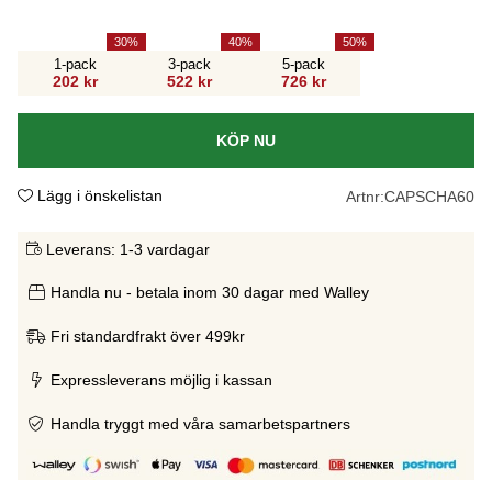
30
40
50
1-pack
3-pack
5-pack
202 kr
522 kr
726 kr
KÖP NU
Lägg i önskelistan
Artnr:
CAPSCHA60
Leverans:
1-3 vardagar
Handla nu - betala inom 30 dagar med Walley
Fri standardfrakt över 499kr
Expressleverans möjlig i kassan
Handla tryggt med våra samarbetspartners