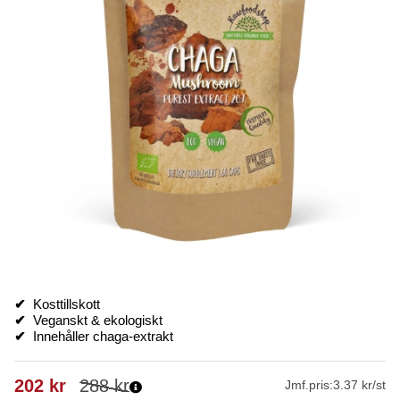
✔
Kosttillskott
✔
Veganskt & ekologiskt
✔
Innehåller chaga-extrakt
202
kr
288
kr
Jmf.pris:
3.37 kr/st