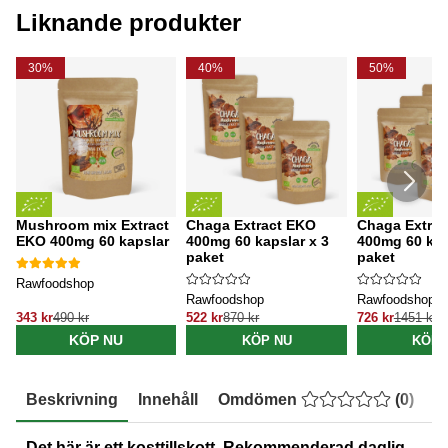
Liknande produkter
30%
40%
50%
Mushroom mix Extract
Chaga Extract EKO
Chaga Extra
EKO 400mg 60 kapslar
400mg 60 kapslar x 3
400mg 60 kap
paket
paket
Rawfoodshop
Rawfoodshop
Rawfoodshop
343 kr
490 kr
522 kr
870 kr
726 kr
1451 kr
KÖP NU
KÖP NU
KÖP 
Beskrivning
Innehåll
Omdömen
(
0
)
E
Det här är ett kosttillskott. Rekommenderad daglig