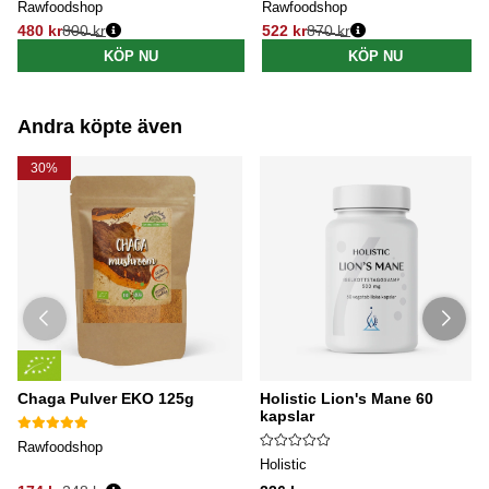
Rawfoodshop
Rawfoodshop
480 kr
800 kr
522 kr
870 kr
Ordinarie pris:
Ordinarie pris:
KÖP NU
KÖP NU
Andra köpte även
30%
Chaga Pulver EKO 125g
Holistic Lion's Mane 60
kapslar
Rawfoodshop
Holistic