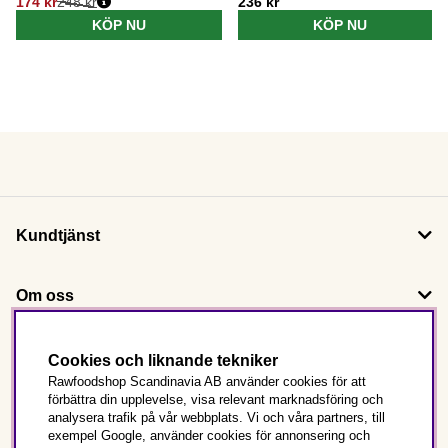
174 kr
248 kr
236 kr
KÖP NU
KÖP NU
Kundtjänst
Om oss
Följ oss
Cookies och liknande tekniker
Rawfoodshop Scandinavia AB använder cookies för att
förbättra din upplevelse, visa relevant marknadsföring och
Det här är Rawfoodshop
analysera trafik på vår webbplats. Vi och våra partners, till
exempel Google, använder cookies för annonsering och