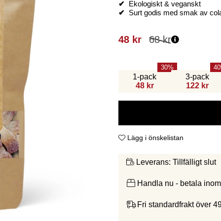
✔
Ekologiskt & veganskt
✔
Surt godis med smak av col
48
kr
68
kr
30
40
1-pack
3-pack
48 kr
122 kr
Lägg i önskelistan
Tillfälligt slut
Leverans:
Handla nu - betala ino
Fri standardfrakt över 4