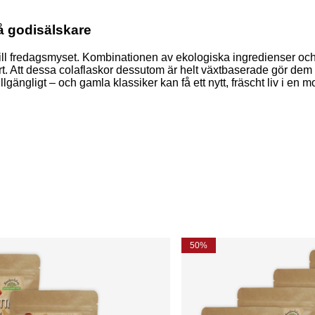
må godisälskare
ill fredagsmyset. Kombinationen av ekologiska ingredienser och n
. Att dessa colaflaskor dessutom är helt växtbaserade gör dem til
llgängligt – och gamla klassiker kan få ett nytt, fräscht liv i en 
50%