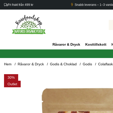
Fri frakt från 499 kr
Snabb leverans – 1–3 vard
Råvaror & Dryck
Kosttillskott
Hem
Råvaror & Dryck
Godis & Choklad
Godis
Colaflas
Produktbilder Colaflaskor Sura EKO 100g
30
Outlet