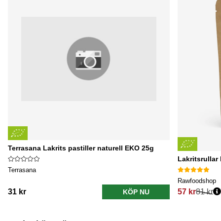
Terrasana Lakrits pastiller naturell EKO 25g
Lakritsrulla
Terrasana
Rawfoodshop
31 kr
57 kr
81 kr
KÖP NU
Ordinarie pri