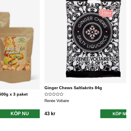
Ginger Chews Saltlakrits 84g
500g x 3 paket
Renée Voltaire
KÖP NU
43 kr
KÖP NU