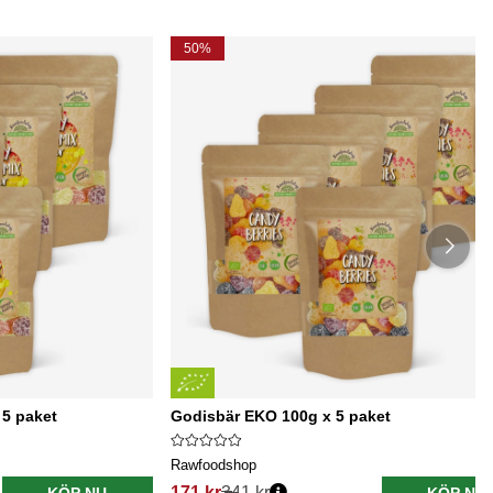
50%
 5 paket
Godisbär EKO 100g x 5 paket
Rawfoodshop
171 kr
341 kr
KÖP NU
KÖP NU