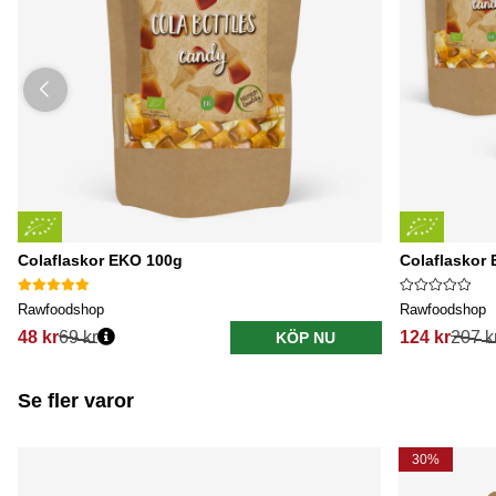
Colaflaskor EKO 100g
Colaflaskor 
Rawfoodshop
Rawfoodshop
48 kr
69 kr
124 kr
207 k
KÖP NU
Se fler varor
30%