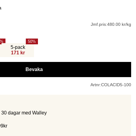
a
Jmf.pris:
480.00 kr/kg
50
5-pack
171 kr
Bevaka
Artnr:
COLACID5-100
m 30 dagar med Walley
99kr