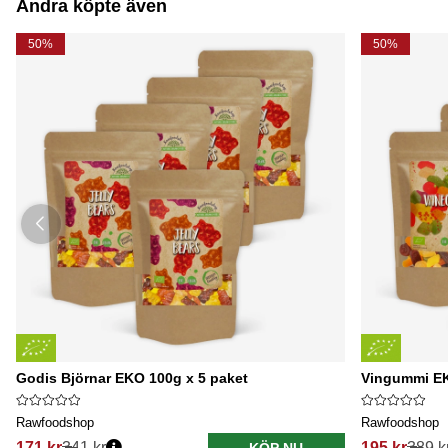
Andra köpte även
50%
50%
Godis Björnar EKO 100g x 5 paket
Vingummi EK
Rawfoodshop
Rawfoodshop
171 kr
341 kr
195 kr
389 k
KÖP NU