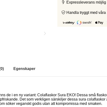
Expressleverans möjlig 
Handla tryggt med våra
(
0
)
Egenskaper
 finns de i en ny variant: Colaflaskor Sura EKO! Dessa små flasko
skande. Det som verkligen särskiljer dessa sura colaflaskor är d
r dig som söker veganskt godis utan att kompromissa med smaken.