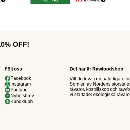
 10% OFF!
Följ oss
Det här är Rawfoodshop
Facebook
Vill du leva i en naturligar
Som en av Nordens största e-h
Instagram
råvaror, kosttillskott och raw
Youtube
vi startade: ekologiska råvaror
Nyhetsbrev
Kundklubb