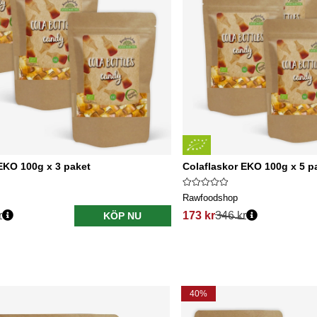
EKO 100g x 3 paket
Colaflaskor EKO 100g x 5 p
Rawfoodshop
r
173 kr
346 kr
KÖP NU
40%