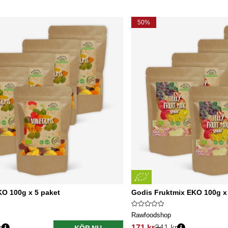
50%
O 100g x 5 paket
Godis Fruktmix EKO 100g x
Rawfoodshop
r
171 kr
341 kr
KÖP NU