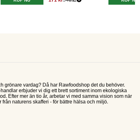
e och grönare vardag? Då har Rawfoodshop det du behöver.
andlar erbjuder vi dig ett brett sortiment inom ekologiska
food. Efter mer än tio år, arbetar vi med samma vision som när
 från naturens skafferi - för bättre hälsa och miljö.