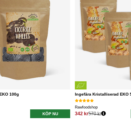
r EKO 100g
Ingefära Kristalliserad EKO 
Rawfoodshop
342 kr
570 kr
KÖP NU
s:
Ordinarie pris: