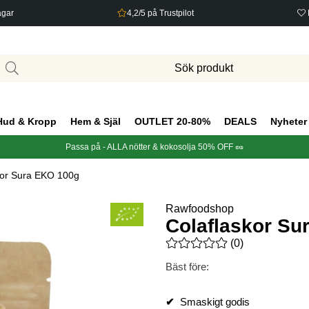
agar
4,2/5 på Trustpilot
Hud & Kropp
Hem & Själ
OUTLET 20-80%
DEALS
Nyheter
Passa på - ALLA nötter & kokosolja 50% OFF 🥜
kor Sura EKO 100g
Rawfoodshop
Colaflaskor Su
Medelbetyg 0 av 5 Antal bety
(
0
)
Bäst före:
✔
Smaskigt godis