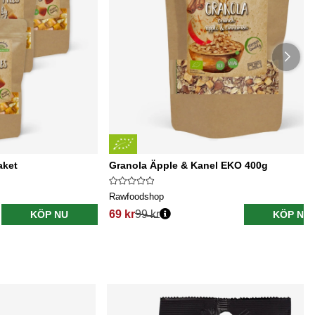
aket
Granola Äpple & Kanel EKO 400g
Rawfoodshop
69 kr
99 kr
KÖP NU
KÖP NU