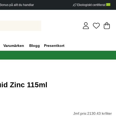
Bonus på allt du handlar
Ekologiskt certifierat
Di
An
.
Varumärken
Blogg
Presentkort
uid Zinc 115ml
g 0
Jmf.pris:
2130.43 kr/liter