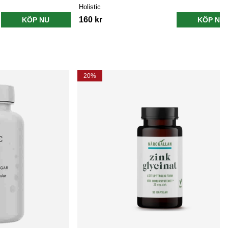
Holistic
160 kr
KÖP NU
KÖP NU
20%