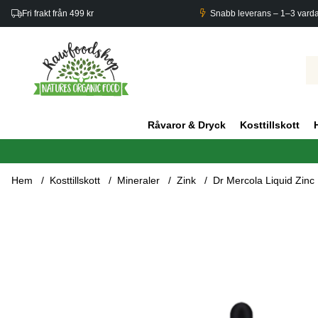
Fri frakt från 499 kr
Snabb leverans – 1–3 vard
Råvaror & Dryck
Kosttillskott
Hem
Kosttillskott
Mineraler
Zink
Dr Mercola Liquid Zinc
Produktbilder Dr Mercola Liquid Zinc 115ml