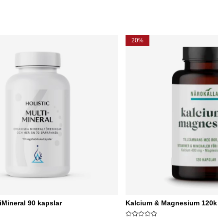
20%
iMineral 90 kapslar
Kalcium & Magnesium 120k