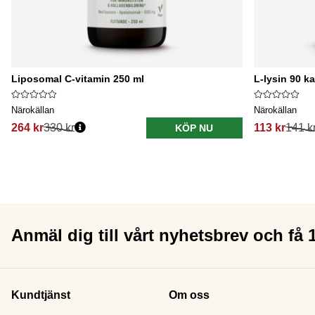
Liposomal C-vitamin 250 ml
L-lysin 90 k
Närokällan
Närokällan
264 kr
330 kr
113 kr
141 k
KÖP NU
Anmäl dig till vårt nyhetsbrev och få
Kundtjänst
Om oss