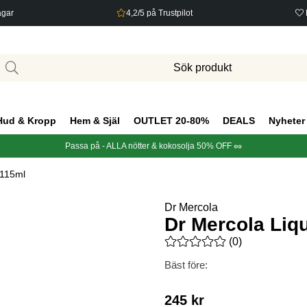
agar
4,2/5 på Trustpilot
Hud & Kropp
Hem & Själ
OUTLET 20-80%
DEALS
Nyheter
Passa på - ALLA nötter & kokosolja 50% OFF 🥜
 115ml
Dr Mercola
Dr Mercola Liq
Medelbetyg 0 av 5 Antal bety
(
0
)
Bäst före:
245
kr