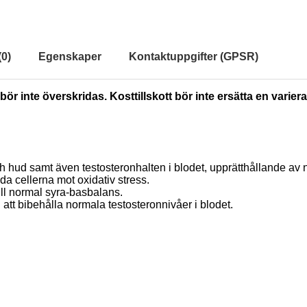
(
0
)
Egenskaper
Kontaktuppgifter (GPSR)
ör inte överskridas. Kosttillskott bör inte ersätta en varie
 och hud samt även testosteronhalten i blodet, upprätthållande a
ydda cellerna mot oxidativ stress.
ill normal syra-basbalans.
ill att bibehålla normala testosteronnivåer i blodet.
l