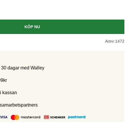
KÖP NU
Artnr:
1472
m 30 dagar med Walley
99kr
i kassan
 samarbetspartners