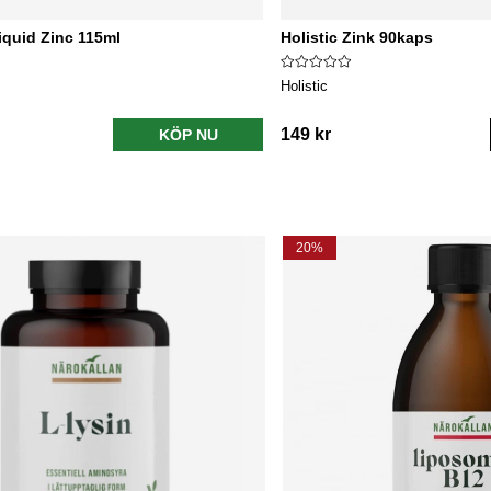
iquid Zinc 115ml
Holistic Zink 90kaps
Holistic
149 kr
KÖP NU
20%