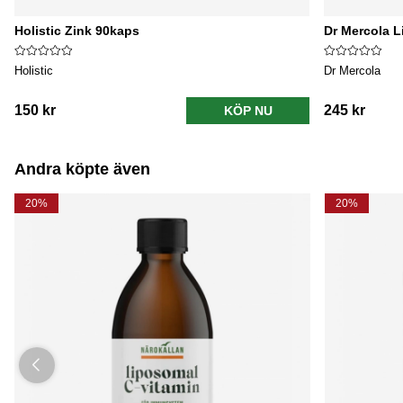
Holistic Zink 90kaps
Dr Mercola L
Holistic
Dr Mercola
150 kr
245 kr
KÖP NU
Andra köpte även
20%
20%