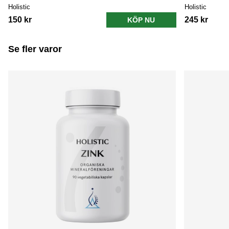
Holistic
Holistic
150 kr
245 kr
KÖP NU
Se fler varor