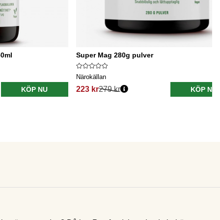
50ml
Super Mag 280g pulver
Närokällan
223 kr
279 kr
KÖP NU
KÖP NU