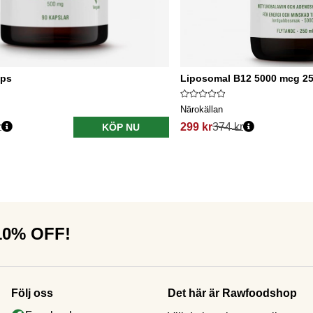
aps
Liposomal B12 5000 mcg 2
Närokällan
r
299 kr
374 kr
KÖP NU
 10% OFF!
Följ oss
Det här är Rawfoodshop