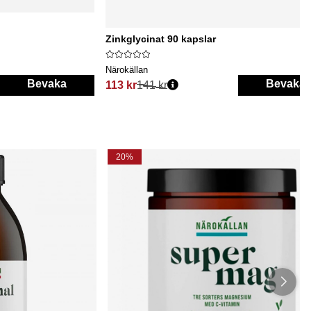
Zinkglycinat 90 kapslar
Närokällan
Bevaka
Bevaka
113 kr
141 kr
Ordinarie pris:
20%