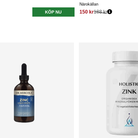
Närokällan
150 kr
188 kr
KÖP NU