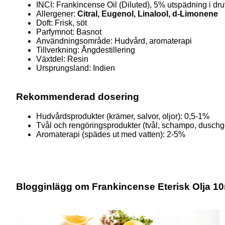
INCI: Frankincense Oil (Diluted), 5% utspädning i dru
Allergener:
Citral, Eugenol, Linalool, d-Limonene
Doft:
Frisk, söt
Parfymnot: Basnot
Användningsområde: Hudvård, aromaterapi
Tillverkning: Ångdestillering
Växtdel: Resin
Ursprungsland:
Indien
Rekommenderad dosering
Hudvårdsprodukter (krämer, salvor, oljor): 0,5-1%
Tvål och rengöringsprodukter (tvål, schampo, duschg
Aromaterapi (spädes ut med vatten): 2-5%
Blogginlägg om Frankincense Eterisk Olja 1