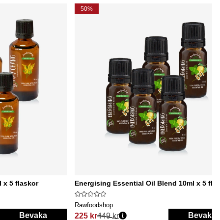
50%
 x 5 flaskor
Energising Essential Oil Blend 10ml x 5 fla
Rawfoodshop
Bevaka
Bevaka
225 kr
449 kr