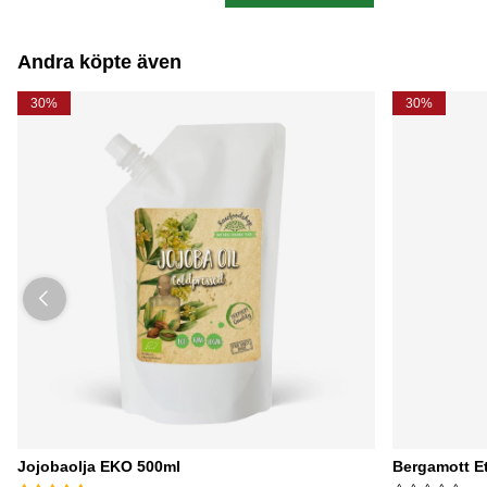
Ordinarie pris:
Ordinarie pri
Andra köpte även
30%
30%
Jojobaolja EKO 500ml
Bergamott Et