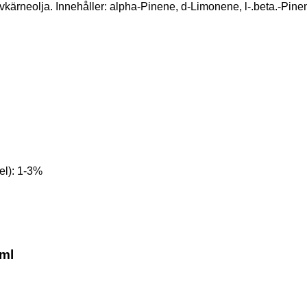
vkärneolja. Innehåller
: alpha-Pinene, d-Limonene, l-.beta.-Pine
el): 1-3%
0ml