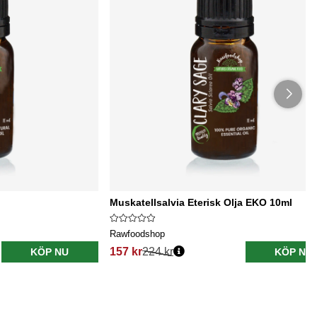
Muskatellsalvia Eterisk Olja EKO 10ml
Rawfoodshop
157 kr
224 kr
KÖP NU
KÖP NU