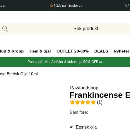
agar
4,2/5 på Trustpilot
Hud & Kropp
Hem & Själ
OUTLET 20-80%
DEALS
Nyheter
Passa på - ALLA nötter & kokosolja 50% OFF 🥜
se Eterisk Olja 10ml
Rawfoodshop
Frankincense E
Medelbetyg 5 av 5 Antal bety
(
1
)
Bäst före:
✔
Eterisk olja