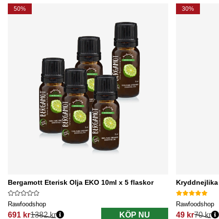
50%
30%
Bergamott Eterisk Olja EKO 10ml x 5 flaskor
Kryddnejlika
Rawfoodshop
Rawfoodshop
691 kr
1382 kr
KÖP NU
49 kr
70 kr