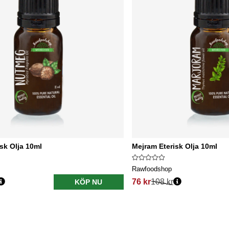
sk Olja 10ml
Mejram Eterisk Olja 10ml
Rawfoodshop
76 kr
108 kr
KÖP NU