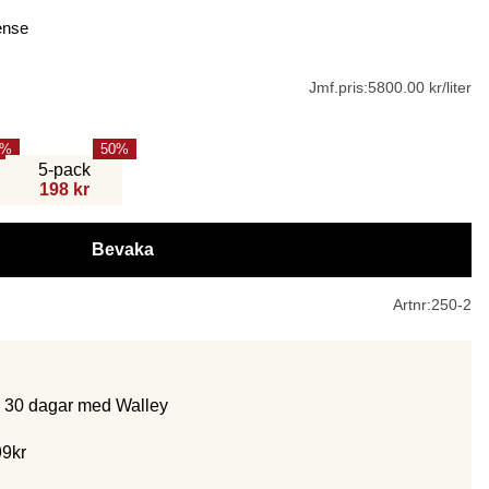
cense
Jmf.pris:
5800.00 kr/liter
50
5-pack
198 kr
Bevaka
Artnr:
250-2
m 30 dagar med Walley
99kr