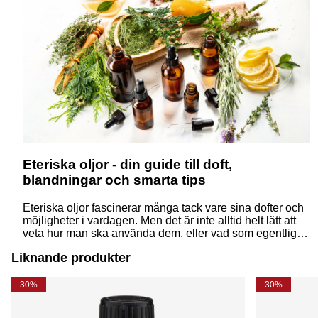
Eteriska oljor - din guide till doft,
blandningar och smarta tips
Eteriska oljor fascinerar många tack vare sina dofter och
möjligheter i vardagen. Men det är inte alltid helt lätt att
veta hur man ska använda dem, eller vad som egentligen
skiljer dem från åt. Här får du svar på några av de
Liknande produkter
vanligaste frågorna – på ett enkelt och inspirerande sätt.
30%
30%