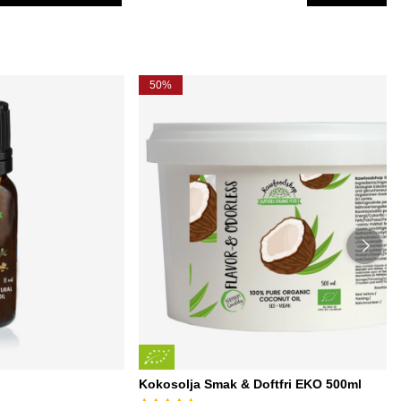
Ordinarie pris:
50%
Kokosolja Smak & Doftfri EKO 500ml