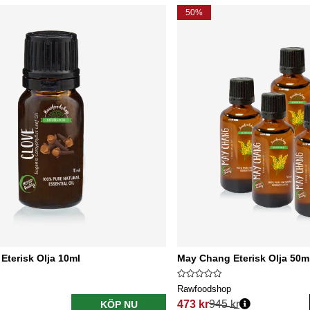
50%
 Eterisk Olja 10ml
May Chang Eterisk Olja 50ml
Rawfoodshop
473 kr
945 kr
KÖP NU