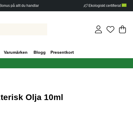
Bonus på allt du handlar
Ekologiskt certifierat
Di
An
.
Varumärken
Blogg
Presentkort
terisk Olja 10ml
g 1