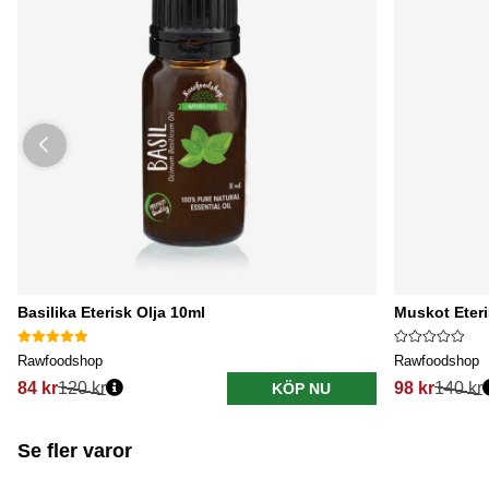
Basilika Eterisk Olja 10ml
Muskot Eteri
Rawfoodshop
Rawfoodshop
84 kr
120 kr
98 kr
140 kr
KÖP NU
Se fler varor