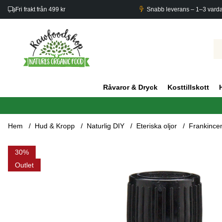
Fri frakt från 499 kr
Snabb leverans – 1–3 vard
Råvaror & Dryck
Kosttillskott
Hem
Hud & Kropp
Naturlig DIY
Eteriska oljor
Frankincen
Produktbilder Frankincense Eterisk Olja 10ml
30
Outlet