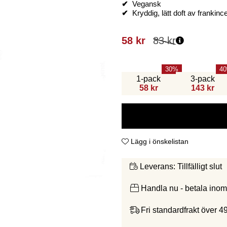
✔
Vegansk
✔
Kryddig, lätt doft av frankin
58
kr
83
kr
30
40
1-pack
3-pack
58 kr
143 kr
Lägg i önskelistan
Tillfälligt slut
Leverans:
Handla nu - betala ino
Fri standardfrakt över 4