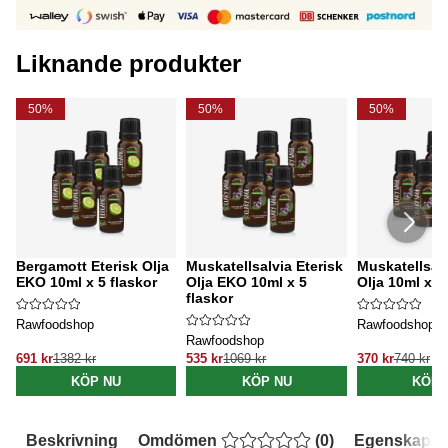
Liknande produkter
50%
50%
50%
Bergamott Eterisk Olja
Muskatellsalvia Eterisk
Muskatellsalv
EKO 10ml x 5 flaskor
Olja EKO 10ml x 5
Olja 10ml x 5
flaskor
Rawfoodshop
Rawfoodshop
Rawfoodshop
691 kr
1382 kr
535 kr
1069 kr
370 kr
740 kr
KÖP NU
KÖP NU
KÖP 
Beskrivning
Omdömen
(
0
)
Egenskaper