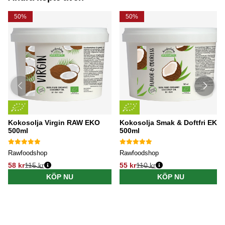
50%
50%
Kokosolja Virgin RAW EKO
Kokosolja Smak & Doftfri EKO
500ml
500ml
Rawfoodshop
Rawfoodshop
58 kr
115 kr
55 kr
110 kr
KÖP NU
KÖP NU