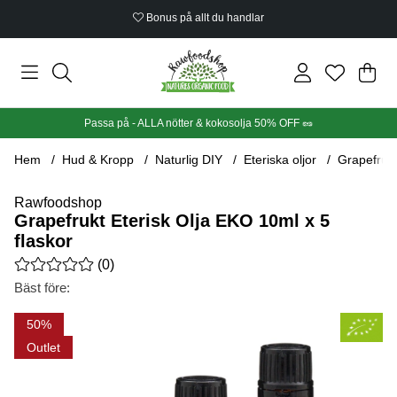
Bonus på allt du handlar
Din
Anta
.
Passa på - ALLA nötter & kokosolja 50% OFF 🥜
Hem
Hud & Kropp
Naturlig DIY
Eteriska oljor
Grapefrukt
Rawfoodshop
Grapefrukt Eterisk Olja EKO 10ml x 5
flaskor
Medelbetyg 0 av 5 Antal betyg 0
(
0
)
Bäst före:
Produktbilder Grapefrukt Eterisk Olja EKO 10ml x 5 flaskor
50
Outlet