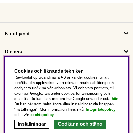
Kundtjänst
Om oss
Följ oss
Cookies och liknande tekniker
Rawfoodshop Scandinavia AB använder cookies för att
förbättra din upplevelse, visa relevant marknadsföring och
Det här är Rawfoodshop
analysera trafik på vår webbplats. Vi och våra partners, till
exempel Google, använder cookies för annonsering och
statistik. Du kan läsa mer om hur Google använder data
här.
Sverige
Du kan när som helst ändra dina inställningar via knappen
“Inställningar”. Mer information finns i vår
Integritetspolicy
och i vår
cookiepolicy
.
Inställningar
Godkänn och stäng
Copyright © 2025 Rawfoodshop Scandinavia AB