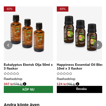
vårda huden och ge den en vacker glow – varje dag!
40%
40%
Eukalyptus Eterisk Olja 50ml x
Happiness Essential Oil Blend
3 flaskor
10ml x 3 flaskor
Rawfoodshop
Rawfoodshop
347 kr
578 kr
124 kr
206 kr
Ordinarie pris:
Ordinarie pris:
Bevaka
KÖP NU
Andra köpte även