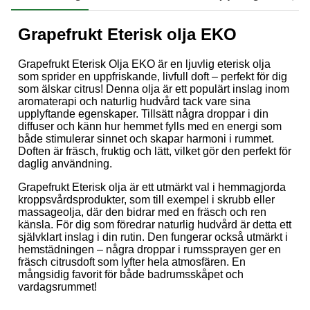
Grapefrukt Eterisk olja EKO
Grapefrukt Eterisk Olja EKO är en ljuvlig eterisk olja
som sprider en uppfriskande, livfull doft – perfekt för dig
som älskar citrus! Denna olja är ett populärt inslag inom
aromaterapi och naturlig hudvård tack vare sina
upplyftande egenskaper. Tillsätt några droppar i din
diffuser och känn hur hemmet fylls med en energi som
både stimulerar sinnet och skapar harmoni i rummet.
Doften är fräsch, fruktig och lätt, vilket gör den perfekt för
daglig användning.
Grapefrukt Eterisk olja är ett utmärkt val i hemmagjorda
kroppsvårdsprodukter, som till exempel i skrubb eller
massageolja, där den bidrar med en fräsch och ren
känsla. För dig som föredrar naturlig hudvård är detta ett
självklart inslag i din rutin. Den fungerar också utmärkt i
hemstädningen – några droppar i rumssprayen ger en
fräsch citrusdoft som lyfter hela atmosfären. En
mångsidig favorit för både badrumsskåpet och
vardagsrummet!