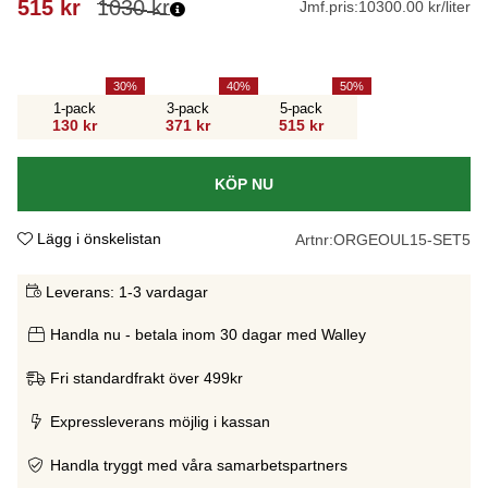
515
kr
1030
kr
Jmf.pris:
10300.00 kr/liter
30
40
50
1-pack
3-pack
5-pack
130 kr
371 kr
515 kr
KÖP NU
Lägg i önskelistan
Artnr:
ORGEOUL15-SET5
Leverans:
1-3 vardagar
Handla nu - betala inom 30 dagar med Walley
Fri standardfrakt över 499kr
Expressleverans möjlig i kassan
Handla tryggt med våra samarbetspartners