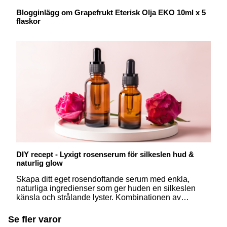
Blogginlägg om Grapefrukt Eterisk Olja EKO 10ml x 5
flaskor
DIY recept - Lyxigt rosenserum för silkeslen hud &
naturlig glow
Skapa ditt eget rosendoftande serum med enkla,
naturliga ingredienser som ger huden en silkeslen
känsla och strålande lyster. Kombinationen av
glycerin och jojobaolja hjälper till att bevara fukt och
lugna huden, medan rosoljan omsluter sinnena i en
Se fler varor
mjuk, lyxig doft. En perfekt liten skönhetsritual för att