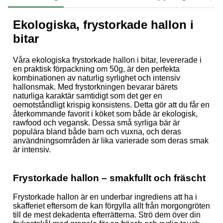
Ekologiska, frystorkade hallon i
bitar
Våra ekologiska frystorkade hallon i bitar, levererade i
en praktisk förpackning om 50g, är den perfekta
kombinationen av naturlig syrlighet och intensiv
hallonsmak. Med frystorkningen bevarar bärets
naturliga karaktär samtidigt som det ger en
oemotståndligt krispig konsistens. Detta gör att du får en
återkommande favorit i köket som både är ekologisk,
rawfood och vegansk. Dessa små syrliga bär är
populära bland både barn och vuxna, och deras
användningsområden är lika varierade som deras smak
är intensiv.
Frystorkade hallon – smakfullt och fräscht
Frystorkade hallon är en underbar ingrediens att ha i
skafferiet eftersom de kan förgylla allt från morgongröten
till de mest dekadenta efterrätterna. Strö dem över din