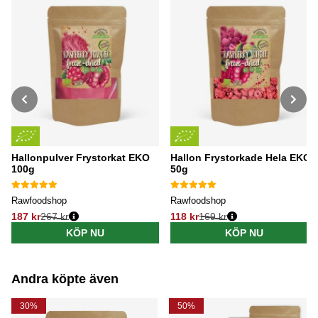
Hallonpulver Frystorkat EKO
Hallon Frystorkade Hela EKO
100g
50g
Rawfoodshop
Rawfoodshop
187 kr
267 kr
118 kr
169 kr
Ordinarie pris:
Ordinarie pris:
KÖP NU
KÖP NU
Andra köpte även
30%
50%