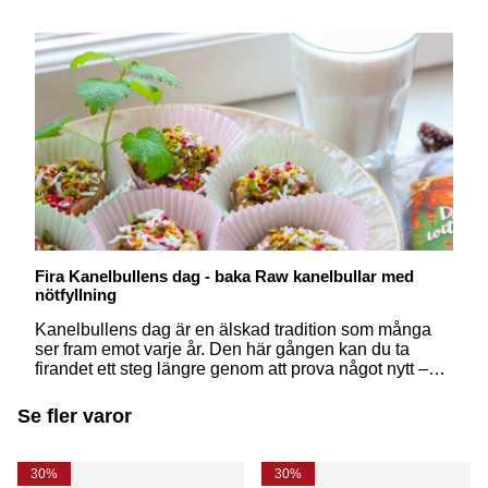
Fira Kanelbullens dag - baka Raw kanelbullar med
nötfyllning
Kanelbullens dag är en älskad tradition som många
ser fram emot varje år. Den här gången kan du ta
firandet ett steg längre genom att prova något nytt –
Raw kanelbullar. Dessa goda rawfood-bullar bjuder
på alla smaker du älskar, men med ett hållbart vis -
Se fler varor
helt utan ugn eller vitt socker.
30%
30%