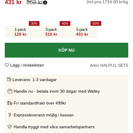
431
kr
862
kr
Jmf.pris:
1724.00 kr/kg
30
40
50
1-pack
3-pack
5-pack
120 kr
310 kr
431 kr
KÖP NU
Lägg i önskelistan
Artnr:
HALPU1-SET5
Leverans:
1-3 vardagar
Handla nu - betala inom 30 dagar med Walley
Fri standardfrakt över 499kr
Expressleverans möjlig i kassan
Handla tryggt med våra samarbetspartners