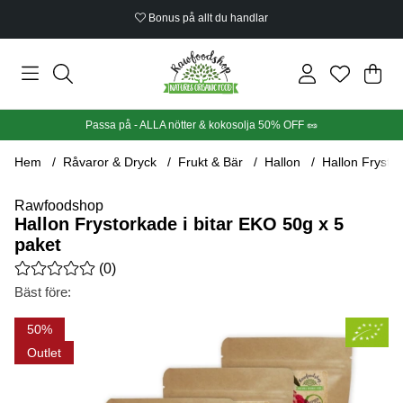
Bonus på allt du handlar
Din
Anta
.
Passa på - ALLA nötter & kokosolja 50% OFF 🥜
Hem
Råvaror & Dryck
Frukt & Bär
Hallon
Hallon Frystor
Rawfoodshop
Hallon Frystorkade i bitar EKO 50g x 5
paket
Medelbetyg 0 av 5 Antal betyg 0
(
0
)
Bäst före:
Produktbilder Hallon Frystorkade i bitar EKO 50g x 5 paket
50
Outlet