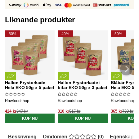
Liknande produkter
50%
40%
50%
Hallon Frystorkade
Hallon Frystorkade i
Blåbär Fryst
Hela EKO 50g x 5 paket
bitar EKO 50g x 3 paket
Hela EKO 50g
Rawfoodshop
Rawfoodshop
Rawfoodshop
424 kr
847 kr
310 kr
517 kr
365 kr
730 kr
KÖP NU
KÖP NU
KÖP 
Beskrivning
Omdömen
(
0
)
Egenskaper