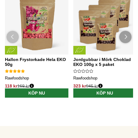
Hallon Frystorkade Hela EKO
Jordgubbar i Mörk Choklad
50g
EKO 100g x 5 paket
Rawfoodshop
Rawfoodshop
118 kr
169 kr
323 kr
645 kr
KÖP NU
KÖP NU