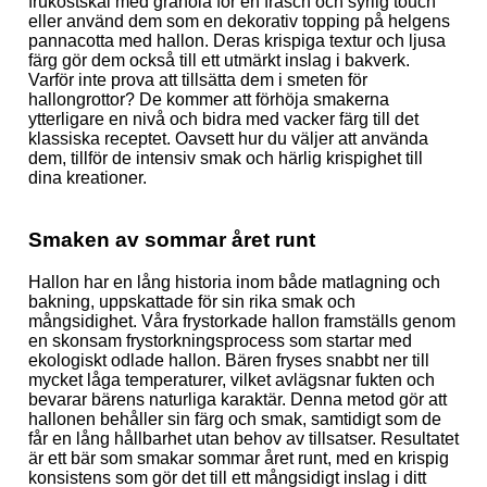
frukostskål med granola för en fräsch och syrlig touch
eller använd dem som en dekorativ topping på helgens
pannacotta med hallon. Deras krispiga textur och ljusa
färg gör dem också till ett utmärkt inslag i bakverk.
Varför inte prova att tillsätta dem i smeten för
hallongrottor? De kommer att förhöja smakerna
ytterligare en nivå och bidra med vacker färg till det
klassiska receptet. Oavsett hur du väljer att använda
dem, tillför de intensiv smak och härlig krispighet till
dina kreationer.
Smaken av sommar året runt
Hallon har en lång historia inom både matlagning och
bakning, uppskattade för sin rika smak och
mångsidighet. Våra frystorkade hallon framställs genom
en skonsam frystorkningsprocess som startar med
ekologiskt odlade hallon. Bären fryses snabbt ner till
mycket låga temperaturer, vilket avlägsnar fukten och
bevarar bärens naturliga karaktär. Denna metod gör att
hallonen behåller sin färg och smak, samtidigt som de
får en lång hållbarhet utan behov av tillsatser. Resultatet
är ett bär som smakar sommar året runt, med en krispig
konsistens som gör det till ett mångsidigt inslag i ditt