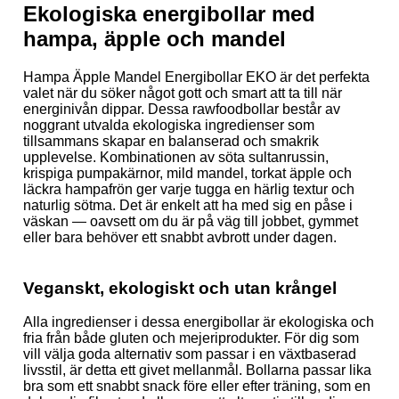
Ekologiska energibollar med
hampa, äpple och mandel
Hampa Äpple Mandel Energibollar EKO är det perfekta
valet när du söker något gott och smart att ta till när
energinivån dippar. Dessa rawfoodbollar består av
noggrant utvalda ekologiska ingredienser som
tillsammans skapar en balanserad och smakrik
upplevelse. Kombinationen av söta sultanrussin,
krispiga pumpakärnor, mild mandel, torkat äpple och
läckra hampafrön ger varje tugga en härlig textur och
naturlig sötma. Det är enkelt att ha med sig en påse i
väskan — oavsett om du är på väg till jobbet, gymmet
eller bara behöver ett snabbt avbrott under dagen.
Veganskt, ekologiskt och utan krångel
Alla ingredienser i dessa energibollar är ekologiska och
fria från både gluten och mejeriprodukter. För dig som
vill välja goda alternativ som passar i en växtbaserad
livsstil, är detta ett givet mellanmål. Bollarna passar lika
bra som ett snabbt snack före eller efter träning, som en