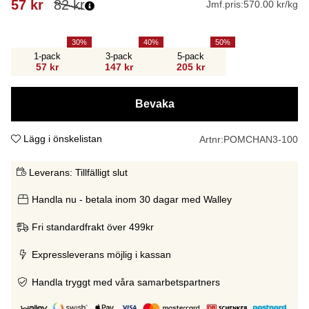
57
kr
82
kr
Jmf.pris:
570.00 kr/kg
30
40
50
1-pack
3-pack
5-pack
57 kr
147 kr
205 kr
Bevaka
Lägg i önskelistan
Artnr:
POMCHAN3-100
Leverans:
Tillfälligt slut
Handla nu - betala inom 30 dagar med Walley
Fri standardfrakt över 499kr
Expressleverans möjlig i kassan
Handla tryggt med våra samarbetspartners