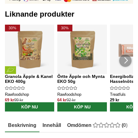
Liknande produkter
30%
30%
Granola Äpple & Kanel
Örtte Äpple och Mynta
Energibollar
EKO 400g
EKO 50g
Hasselnötss
Rawfoodshop
Rawfoodshop
Treatfuls
69 kr
99 kr
64 kr
92 kr
29 kr
KÖP NU
KÖP NU
KÖP 
Beskrivning
Innehåll
Omdömen
(
0
)
E