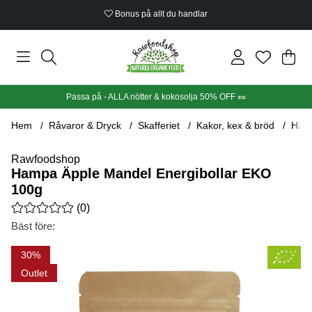
Bonus på allt du handlar
Din
Anta
.
Passa på - ALLA nötter & kokosolja 50% OFF 🥜
Hem
Råvaror & Dryck
Skafferiet
Kakor, kex & bröd
Hamp
Rawfoodshop
Hampa Äpple Mandel Energibollar EKO
100g
Medelbetyg 0 av 5 Antal betyg 0
(
0
)
Bäst före:
Produktbilder Hampa Äpple Mandel Energibollar EKO 100g
30
Outlet