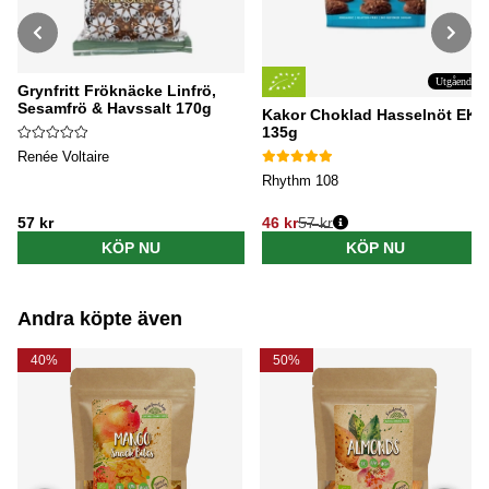
Utgående
Grynfritt Fröknäcke Linfrö,
Sesamfrö & Havssalt 170g
Kakor Choklad Hasselnöt EKO
135g
Renée Voltaire
Rhythm 108
57 kr
46 kr
57 kr
Ordinarie pris:
KÖP NU
KÖP NU
Andra köpte även
40%
50%