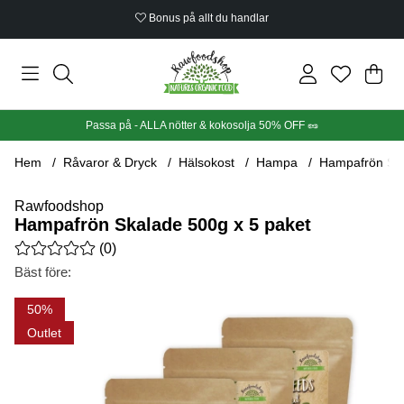
Ekologiskt certifierat
Din
Anta
.
Passa på - ALLA nötter & kokosolja 50% OFF 🥜
Hem
Råvaror & Dryck
Hälsokost
Hampa
Hampafrön Ska
Rawfoodshop
Hampafrön Skalade 500g x 5 paket
Medelbetyg 0 av 5 Antal betyg 0
(
0
)
Bäst före:
Produktbilder Hampafrön Skalade 500g x 5 paket
50
Outlet