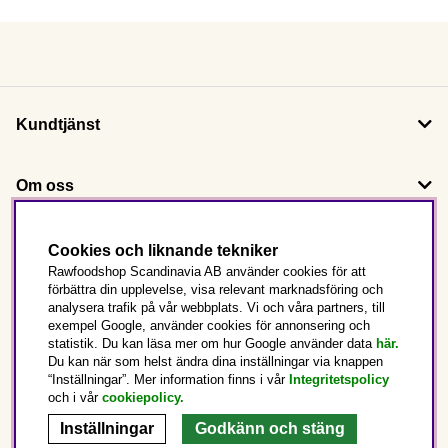
Kundtjänst
Om oss
Följ oss
Cookies och liknande tekniker
Rawfoodshop Scandinavia AB använder cookies för att
förbättra din upplevelse, visa relevant marknadsföring och
Det här är Rawfoodshop
analysera trafik på vår webbplats. Vi och våra partners, till
exempel Google, använder cookies för annonsering och
statistik. Du kan läsa mer om hur Google använder data
här.
Sverige
Du kan när som helst ändra dina inställningar via knappen
“Inställningar”. Mer information finns i vår
Integritetspolicy
och i vår
cookiepolicy
.
Inställningar
Godkänn och stäng