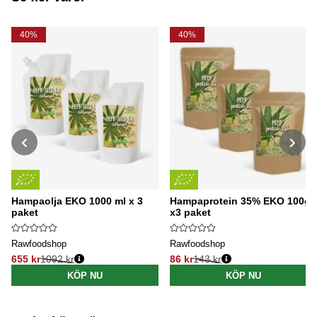
40%
40%
Hampaolja EKO 1000 ml x 3
Hampaprotein 35% EKO 100g
paket
x3 paket
Rawfoodshop
Rawfoodshop
655 kr
1092 kr
86 kr
143 kr
Ordinarie pris:
Ordinarie pris:
KÖP NU
KÖP NU