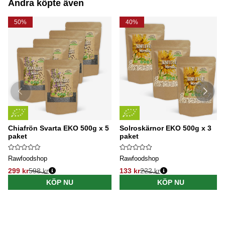
Andra köpte även
50%
40%
Chiafrön Svarta EKO 500g x 5
Solroskärnor EKO 500g x 3
paket
paket
Rawfoodshop
Rawfoodshop
299 kr
598 kr
133 kr
222 kr
KÖP NU
KÖP NU