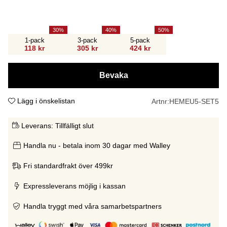
30
40
50
1-pack
3-pack
5-pack
118 kr
305 kr
424 kr
Bevaka
Lägg i önskelistan
Artnr:
HEMEU5-SET5
Leverans:
Tillfälligt slut
Handla nu - betala inom 30 dagar med Walley
Fri standardfrakt över 499kr
Expressleverans möjlig i kassan
Handla tryggt med våra samarbetspartners