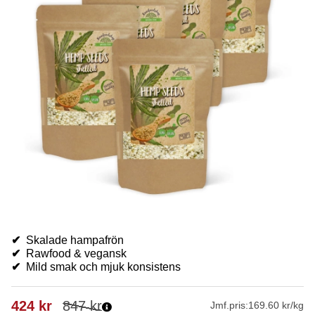
✔
Skalade hampafrön
✔
Rawfood & vegansk
✔
Mild smak och mjuk konsistens
424
kr
847
kr
Jmf.pris:
169.60 kr/kg