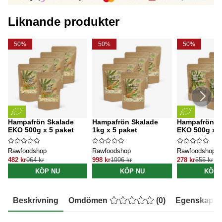
Liknande produkter
50%
50%
50%
Hampafrön Skalade
Hampafrön Skalade
Hampafrön o
EKO 500g x 5 paket
1kg x 5 paket
EKO 500g x 5
Rawfoodshop
Rawfoodshop
Rawfoodshop
482 kr
964 kr
998 kr
1996 kr
278 kr
555 kr
KÖP NU
KÖP NU
KÖP 
Beskrivning
Omdömen
(
0
)
Egenskaper